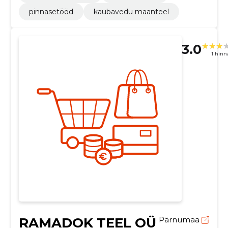
pinnasetööd
kaubavedu maanteel
3.0
1 hin
RAMADOK TEEL OÜ
Pärnumaa