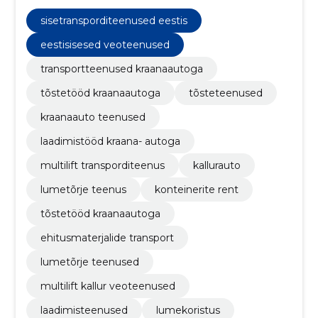
kallur veoteenused, lumetõrje teenused,
ehitusmaterjalide transport, tõstetööd kraanaautoga,
sisetransporditeenused eestis
transportteenused kraanaautoga
eestisisesed veoteenused
transportteenused kraanaautoga
tõstetööd kraanaautoga
tõsteteenused
kraanaauto teenused
laadimistööd kraana- autoga
multilift transporditeenus
kallurauto
lumetõrje teenus
konteinerite rent
tõstetööd kraanaautoga
ehitusmaterjalide transport
lumetõrje teenused
multilift kallur veoteenused
laadimisteenused
lumekoristus