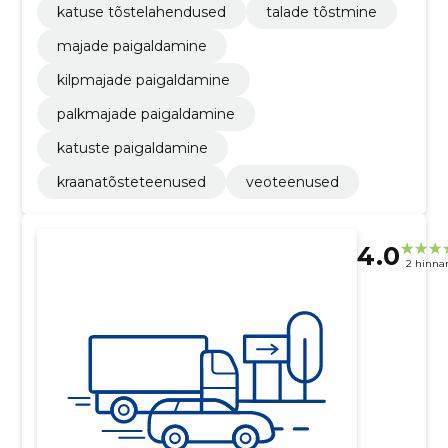
katuse tõstelahendused
talade tõstmine
majade paigaldamine
kilpmajade paigaldamine
palkmajade paigaldamine
katuste paigaldamine
kraanatõsteteenused
veoteenused
4.0
2 hinna