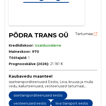
PÕDRA TRANS OÜ
Tartumaa
Krediidiskoor:
Usaldusväärne
Maineskoor:
970
Töötajaid:
1
Prognooskäive (2026):
21 181 €
Kaubavedu maanteel
sisetransporditeenused Eestis, Liiva, kruusa ja mulla
vedu, kallurteenused, veoteenused tartumaal,
puistematerjali transport Eestis, veoteenused Eestis,
liiva transport Eestis, killustiku transporditeenused
sisetransporditeenused eestis
Eestis, mulla transport Eestis, kallurveoteenused
Eestis
veoteenused eestis
liiva transport eestis