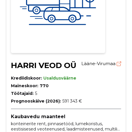
HARRI VEOD OÜ
Lääne-Virumaa
Krediidiskoor:
Usaldusväärne
Maineskoor:
770
Töötajaid:
5
Prognooskäive (2026):
591 343 €
Kaubavedu maanteel
konteinerite rent, pinnasetööd, lumekoristus,
eestisisesed veoteenused, laadimisteenused, multilift