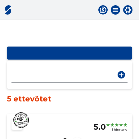
5 ettevõtet
5.0
1 hinnang