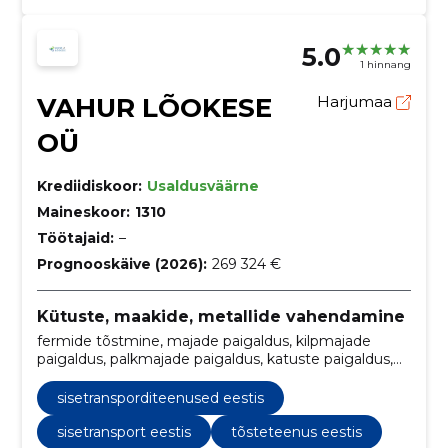
5.0
1 hinnang
VAHUR LÕOKESE
Harjumaa
OÜ
Krediidiskoor:
Usaldusväärne
Maineskoor:
1310
Töötajaid:
–
Prognooskäive (2026):
269 324 €
Kütuste, maakide, metallide vahendamine
fermide tõstmine, majade paigaldus, kilpmajade
paigaldus, palkmajade paigaldus, katuste paigaldus,
Tõsteteenus, kraana, tõsteteenused,
sisetransporditeenused Eestis, palkehitiste paigaldus
sisetransporditeenused eestis
sisetransport eestis
tõsteteenus eestis