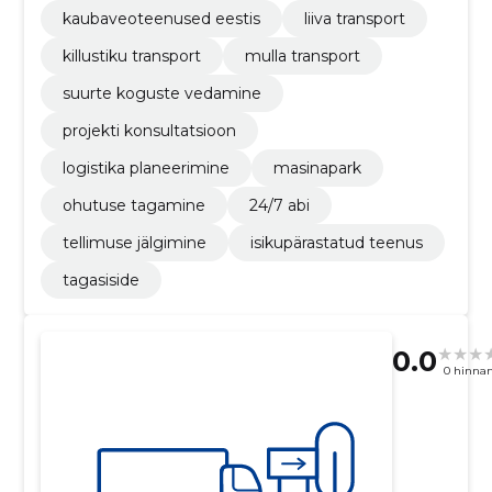
kaubaveoteenused eestis
liiva transport
killustiku transport
mulla transport
suurte koguste vedamine
projekti konsultatsioon
logistika planeerimine
masinapark
ohutuse tagamine
24/7 abi
tellimuse jälgimine
isikupärastatud teenus
tagasiside
0.0
0 hinna