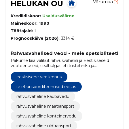
HELUKAN OÜ
Võrumaa
Krediidiskoor:
Usaldusväärne
Maineskoor:
1990
Töötajaid:
1
Prognooskäive (2026):
3314 €
Rahvusvahelised veod - meie spetsialiteet!
Pakume laia valikut rahvusvahelisi ja Eestisiseseid
veoteenuseid, sealhulgas ehitustehnika ja
ehitusmaterjalide transportimist, kaubavedu ja palju
muud!
eestisisene veoteenus
sisetransporditeenused eestis
rahvusvaheline kaubavedu
rahvusvaheline maatransport
rahvusvaheline konteinervedu
rahvusvaheline üldtransport