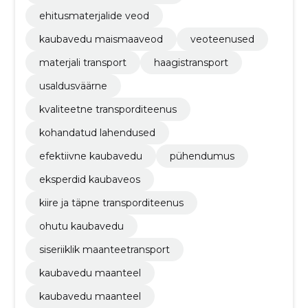
ehitusmaterjalide veod
kaubavedu maismaaveod
veoteenused
materjali transport
haagistransport
usaldusväärne
kvaliteetne transporditeenus
kohandatud lahendused
efektiivne kaubavedu
pühendumus
eksperdid kaubaveos
kiire ja täpne transporditeenus
ohutu kaubavedu
siseriiklik maanteetransport
kaubavedu maanteel
kaubavedu maanteel