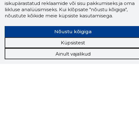
isikupärastatud reklaamide või sisu pakkumiseks ja oma
liikluse analüüsimiseks. Kui klõpsate "nõustu kõigiga",
Storybooki laiendus ütleb Sulle, mis firma
nõustute kõikide meie küpsiste kasutamisega.
veebilehel Sa parajasti viibid ja kui usaldusväärne
see firma täna on.
LAADI LAIENDUS ALLA
Nõustu kõigiga
Küpsistest
Näed helistaja tausta!
Storybooki Äpp toob
Ainult vajalikud
Sinuni
OTSEKONTAKTID
400 000 Eesti
ettevõtte ja isikute kohta (juhid, ametnikud).
Andmed on rikastatud maksevõime ja
finantsinfoga.
Tööriistad
Sooduspakkumised
Hanked
Tööturg
Sihtkliendid
Rakendused