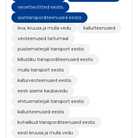
veoettevõtted eestis
sisetransporditeenused eestis
liiva, kruusa ja mulla vedu
kallurteenused
veoteenused tartumaal
puistematerjali transport eestis
killustiku transporditeenused eestis
mulla transport eestis
kallurveoteenused eestis
eesti sisene kaubavedu
ehitusmaterjali transport eestis
kalluriteenused eestis
kohalikud transporditeenused eestis
eesti kruusa ja mulla vedu