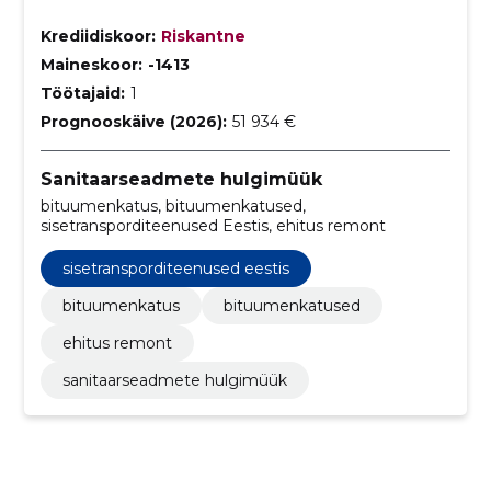
Krediidiskoor:
Riskantne
Maineskoor:
-1413
Töötajaid:
1
Prognooskäive (2026):
51 934 €
Sanitaarseadmete hulgimüük
bituumenkatus, bituumenkatused,
sisetransporditeenused Eestis, ehitus remont
sisetransporditeenused eestis
bituumenkatus
bituumenkatused
ehitus remont
sanitaarseadmete hulgimüük