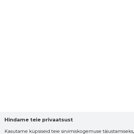
Hindame teie privaatsust
Storybook
Chrome laiendus
Kasutame küpsiseid teie sirvimiskogemuse täiustamiseks,