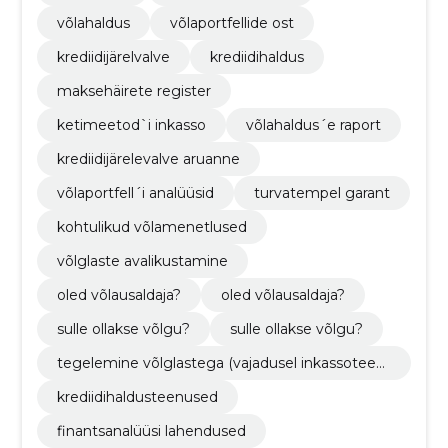
võlahaldus
võlaportfellide ost
krediidijärelvalve
krediidihaldus
maksehäirete register
ketimeetod`i inkasso
võlahaldus´e raport
krediidijärelevalve aruanne
võlaportfell´i analüüsid
turvatempel garant
kohtulikud võlamenetlused
võlglaste avalikustamine
oled võlausaldaja?
oled võlausaldaja?
sulle ollakse võlgu?
sulle ollakse võlgu?
tegelemine võlglastega (vajadusel inkassoteen
used)
krediidihaldusteenused
finantsanalüüsi lahendused