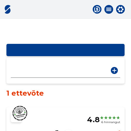
1 ettevõte
4.8
6 hinnangut