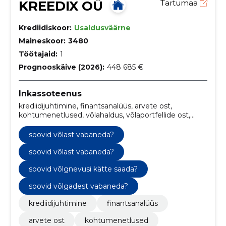
KREEDIX OÜ
Tartumaa
Krediidiskoor:
Usaldusväärne
Maineskoor:
3480
Töötajaid:
1
Prognooskäive (2026):
448 685 €
Inkassoteenus
krediidijuhtimine, finantsanalüüs, arvete ost,
kohtumenetlused, võlahaldus, võlaportfellide ost,
Krediidijärelvalve, Krediidihaldus, maksehäirete
register, ketimeetod`i inkasso
soovid võlast vabaneda?
soovid võlast vabaneda?
soovid võlgnevusi kätte saada?
soovid võlgadest vabaneda?
krediidijuhtimine
finantsanalüüs
arvete ost
kohtumenetlused