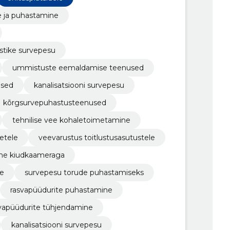
e ja puhastamine
ustike survepesu
ummistuste eemaldamise teenused
used
kanalisatsiooni survepesu
kõrgsurvepuhastusteenused
tehnilise vee kohaletoimetamine
etele
veevarustus toitlustusasutustele
mine kiudkaameraga
ne
survepesu torude puhastamiseks
rasvapüüdurite puhastamine
vapüüdurite tühjendamine
kanalisatsiooni survepesu