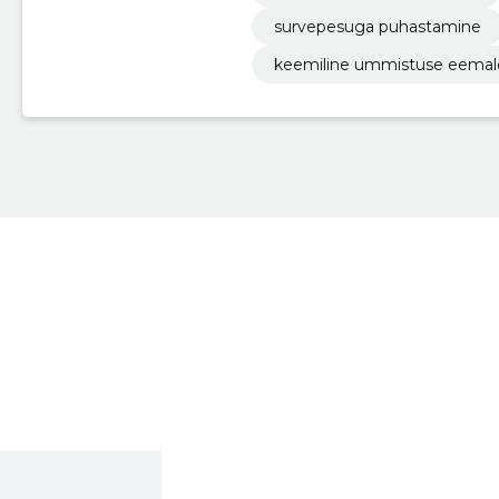
survepesuga puhastamine
keemiline ummistuse eema