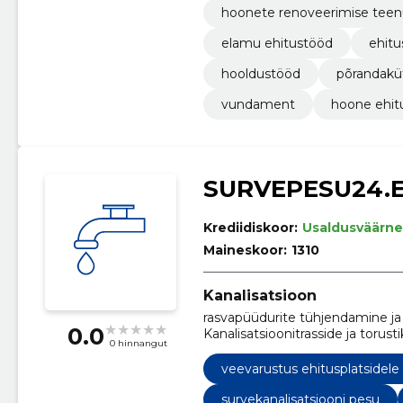
hoonete renoveerimise tee
elamu ehitustööd
ehitu
hooldustööd
põrandakü
vundament
hoone ehit
SURVEPESU24.
Krediidiskoor:
Usaldusväärne
Maineskoor:
1310
Kanalisatsioon
rasvapüüdurite tühjendamine ja
0.0
Kanalisatsioonitrasside ja toru
0 hinnangut
ummistuste eemaldamise teenu
kanalisatsiooni survepesu, torus
veevarustus ehitusplatsidele
kõrgsurvepuhastusteenused, hä
survekanalisatsiooni pesu