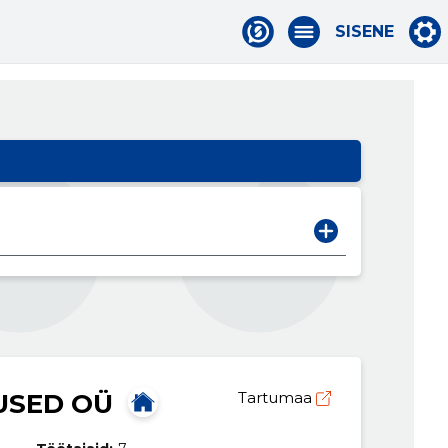
SISENE
USED OÜ
Tartumaa