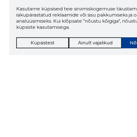
Kasutame küpsiseid teie sirvimiskogemuse täiustami
isikupärastatud reklaamide või sisu pakkumiseks ja o
analüüsimiseks. Kui klõpsate "nõustu kõigiga", nõust
küpsiste kasutamisega.
Küpsistest
Ainult vajalikud
Nõ
Storybo
Storybook
firma v
kui usa
Chrome laiendus
LAADI