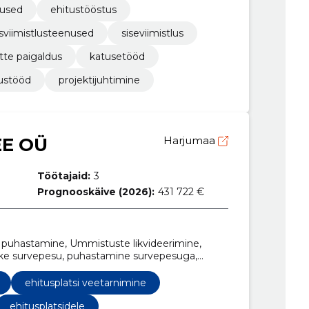
nused
ehitustööstus
sviimistlusteenused
siseviimistlus
tte paigaldus
katusetööd
ustööd
projektijuhtimine
EE OÜ
Harjumaa
Töötajaid:
3
Prognooskäive (2026):
431 722 €
 puhastamine, Ummistuste likvideerimine,
stike survepesu, puhastamine survepesuga,
sed, rasvaärastuse puhastusteenused,
tiku survepuhastus,
ehitusplatsi veetarnimine
daolukorra veetarnimine
ehitusplatsidele