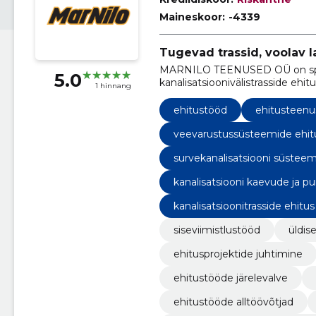
Maineskoor:
-4339
Tugevad trassid, voolav 
MARNILO TEENUSED OÜ on spet
5.0
kanalisatsioonivälistrasside ehit
1 hinnang
lahendusi kogu Eestis.
ehitustööd
ehitusteen
veevarustussüsteemide ehit
survekanalisatsiooni süsteem
kanalisatsiooni kaevude ja p
kanalisatsioonitrasside ehitus
siseviimistlustööd
üldis
ehitusprojektide juhtimine
ehitustööde järelevalve
ehitustööde alltöövõtjad