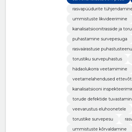
rasvapüüdurite tühjendamin
ummistuste likvideerimine
kanalisatsioonitrasside ja tor
puhastamine survepesuga
rasvaärastuse puhastusteen
torustiku survepuhastus
hädaolukorra veetarnimine
veetarnelahendused ettevõt
kanalisatsiooni inspekteeri
torude defektide tuvastami
veevarustus eluhoonetele
torustike survepesu
ras
ummistuste kõrvaldamine