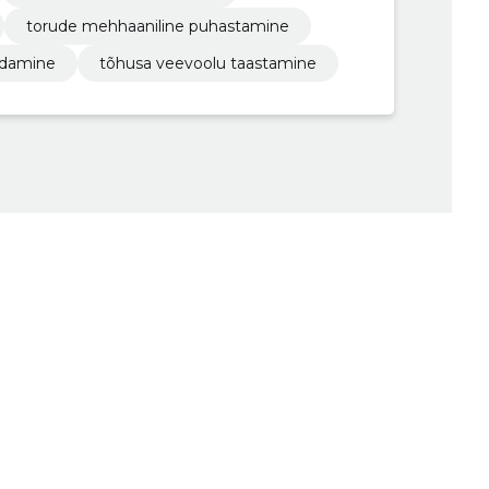
torude mehhaaniline puhastamine
ldamine
tõhusa veevoolu taastamine