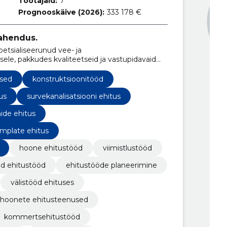
Töötajaid:
7
Prognooskäive (2026):
333 178 €
lahendus.
sialiseerunud vee- ja
usele, pakkudes kvaliteetseid ja vastupidavaid
used
konstruktsioonitööd
us
survekanalisatsiooni ehitus
ide ehitus
umplate ehitus
hoone ehitustööd
viimistlustööd
ed ehitustööd
ehitustööde planeerimine
välistööd ehituses
hoonete ehitusteenused
kommertsehitustööd