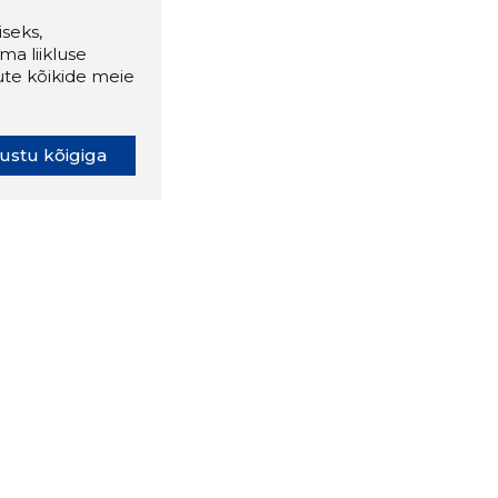
seks,
ma liikluse
ute kõikide meie
ustu kõigiga
oki laiendus ütleb Sulle, mis
eebilehel Sa parajasti viibid ja
ldusväärne see firma täna on.
 LAIENDUS ALLA