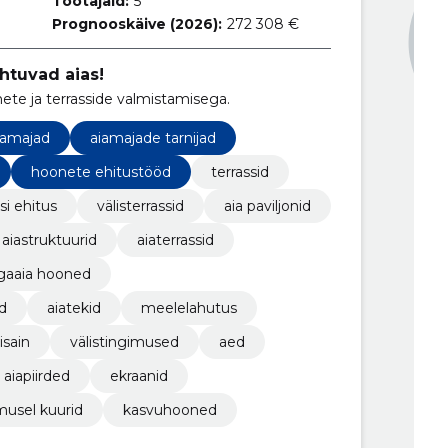
Töötajaid:
5
Prognooskäive (2026):
272 308 €
ohtuvad aias!
ete ja terrasside valmistamisega.
aiamajad
aiamajade tarnijad
hoonete ehitustööd
terrassid
si ehitus
välisterrassid
aia paviljonid
aiastruktuurid
aiaterrassid
gaaia hooned
d
aiatekid
meelelahutus
isain
välistingimused
aed
aiapiirded
ekraanid
imusel kuurid
kasvuhooned