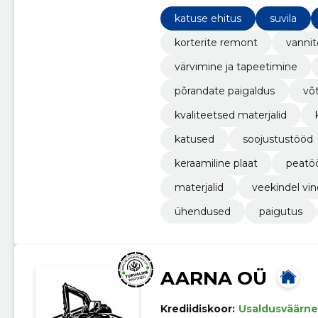
kätte" meetodil
katuse ehitus
suvila
korterite remont
vanni
värvimine ja tapeetimine
põrandate paigaldus
võ
kvaliteetsed materjalid
katused
soojustustööd
keraamiline plaat
peatö
materjalid
veekindel vin
ühendused
paigutus
AARNA OÜ
Krediidiskoor:
Usaldusväärne