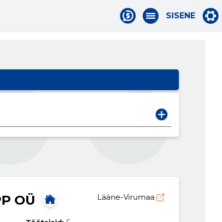
SISENE
P OÜ
Lääne-Virumaa