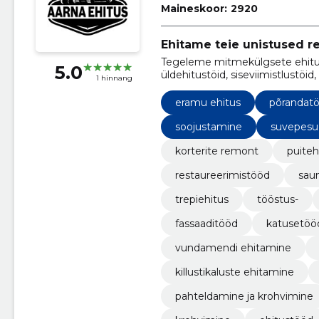
Maineskoor:
2920
Ehitame teie unistused r
Tegeleme mitmekülgsete ehitu
5.0
üldehitustöid, siseviimistlustöid
1 hinnang
santehnilisi töid, elektritöid nin
eramu ehitus
põrandat
soojustamine
suvepesu
korterite remont
puiteh
restaureerimistööd
sau
trepiehitus
tööstus-
fassaaditööd
katusetöö
vundamendi ehitamine
killustikaluste ehitamine
pahteldamine ja krohvimine