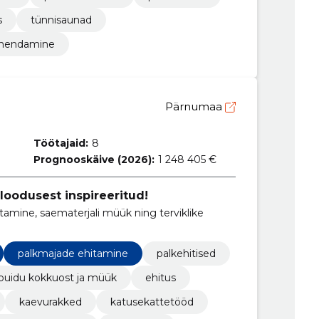
s
tünnisaunad
vahendamine
Pärnumaa
Töötajaid:
8
Prognooskäive (2026):
1 248 405 €
 loodusest inspireeritud!
tamine, saematerjali müük ning terviklike
palkmajade ehitamine
palkehitised
puidu kokkuost ja müük
ehitus
kaevurakked
katusekattetööd