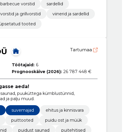
barbecue vorstid
sardellid
vorstid ja grillvorstid
viinerid ja sardellid
üpsetatud tooted
OÜ
Tartumaa
Töötajaid:
6
Prognooskäive (2026):
26 787 448 €
igasse aeda!
lisaunad, puuküttega kümblustünnid,
ad ja palju muud.
suvemajad
ehitus ja kinnisvara
puittooted
puidu ost ja müük
onid
puidust saunad
puitehitised