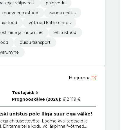
terjali väljavedu
palgivedu
renoveerimistööd
sauna ehitus
raie tööd
võtmed kätte ehitus
 ostmine ja müümine
ehitustööd
tööd
puidu transport
varumine
Harjumaa
Töötajaid:
6
Prognooskäive (2026):
612 119 €
ski unistus pole liiga suur ega väike!
ga ehitusettevõte. Loome kvaliteetseid ja
i. Ehitame teile kodu või äripinna "võtmed