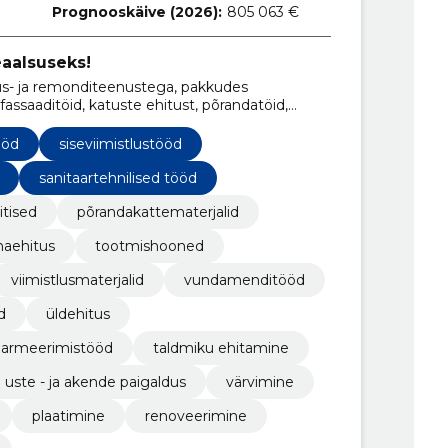
Prognooskäive (2026):
805 063 €
eaalsuseks!
s- ja remonditeenustega, pakkudes
, fassaaditöid, katuste ehitust, põrandatöid,
g renoveerimist.
ööd
siseviimistlustööd
sanitaartehnilised tööd
itised
põrandakattematerjalid
naehitus
tootmishooned
viimistlusmaterjalid
vundamenditööd
d
üldehitus
armeerimistööd
taldmiku ehitamine
uste - ja akende paigaldus
värvimine
plaatimine
renoveerimine