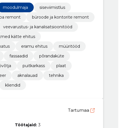
moodulmaja
siseviimistlus
toa remont
büroode ja kontorite remont
veevarustus- ja kanalisatsioonitööd
tmed kätte ehitus
katus
eramu ehitus
müüritööd
fassaadid
põrandaküte
övõtja
puitkarkass
plaat
eer
aknalauad
tehnika
kliendid
Tartumaa
Töötajaid:
3