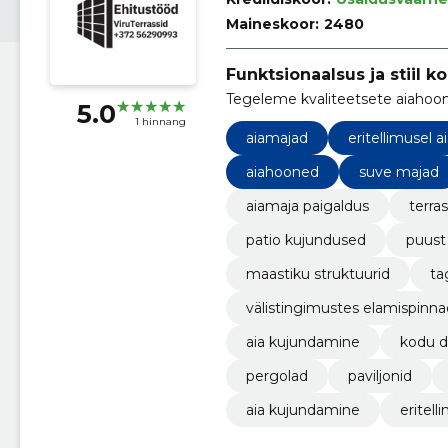
Maineskoor:
2480
Funktsionaalsus ja stiil k
Tegeleme kvaliteetsete aiahoon
5.0
1 hinnang
aiamajad
eritellimusel 
aiahooned
suve majad
aiamaja paigaldus
terras
patio kujundused
puust 
maastiku struktuurid
ta
välistingimustes elamispinna
aia kujundamine
kodu d
pergolad
paviljonid
aia kujundamine
eritell