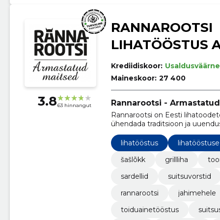
RANNAROOTSI
LIHATÖÖSTUS 
Krediidiskoor:
Usaldusväärne
Maineskoor:
27 400
3.8
Rannarootsi - Armastatud
63 hinnangut
Rannarootsi on Eesti lihatoodete
ühendada traditsioon ja uuendus
maitsvaid ja kvaliteetseid lihat
eestlase lauale1
lihatööstus
lihatööstus
šašlõkk
grillliha
too
sardellid
suitsuvorstid
rannarootsi
jahimehele
toiduainetööstus
suitsu