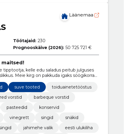
Läänemaa
AS
Töötajaid:
230
Prognooskäive (2026):
50 725 721 €
 maitsed!
 tipptootja, kelle edu saladus peitub julguses
likkus. Meie kirg on pakkuda igaks söögikorraks
ooteid, mis jõuavad iga päev enam kui 35 000
ed
suve tooted
toiduainetetööstus
red vorstid
barbeque vorstid
pasteedid
konservid
vinegrett
singid
snäkid
singid
jahimehe valik
eesti ulukiliha