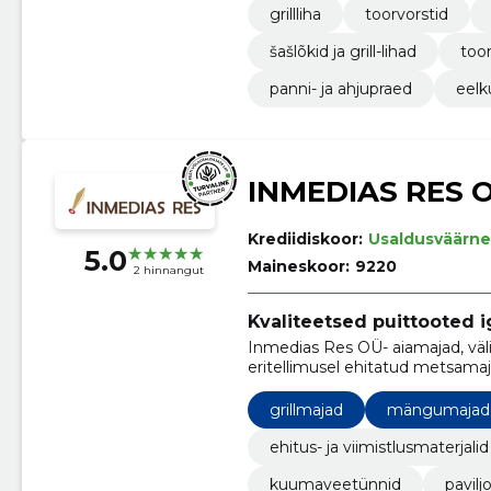
grillliha
toorvorstid
šašlõkid ja grill-lihad
toor
panni- ja ahjupraed
eelk
INMEDIAS RES 
Krediidiskoor:
Usaldusväärne
5.0
Maineskoor:
9220
2 hinnangut
Kvaliteetsed puittooted 
Inmedias Res OÜ- aiamajad, vä
eritellimusel ehitatud metsamaj
grillmajad
mängumajad
ehitus- ja viimistlusmaterjalid
kuumaveetünnid
pavilj