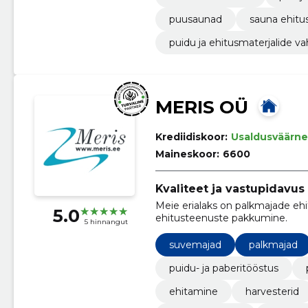
puusaunad
sauna ehitu
puidu ja ehitusmaterjalide 
MERIS OÜ
Krediidiskoor:
Usaldusväärne
Maineskoor:
6600
Kvaliteet ja vastupidavus
Meie erialaks on palkmajade ehi
5.0
ehitusteenuste pakkumine.
5 hinnangut
suvemajad
palkmajad
puidu- ja paberitööstus
ehitamine
harvesterid