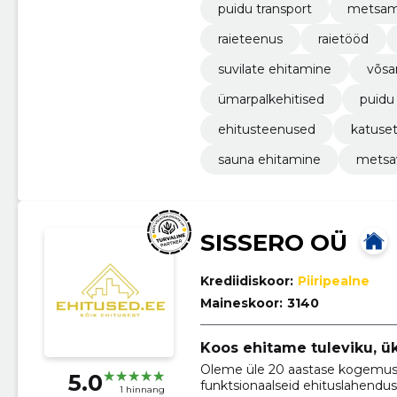
puidu transport
metsama
raieteenus
raietööd
suvilate ehitamine
võsa
ümarpalkehitised
puidu
ehitusteenused
katuse
sauna ehitamine
metsa
SISSERO OÜ
Krediidiskoor:
Piiripealne
Maineskoor:
3140
Koos ehitame tuleviku, ük
Oleme üle 20 aastase kogemuse
5.0
funktsionaalseid ehituslahendus
1 hinnang