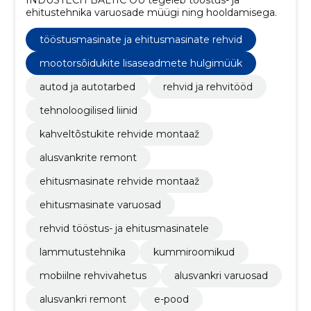
ehitustehnika varuosade müügi ning hooldamisega.
tööstusmasinate ja ehitusmasinate rehvid
mootorsõidukite lisaseadmete hulgimüük
autod ja autotarbed
rehvid ja rehvitööd
tehnoloogilised liinid
kahveltõstukite rehvide montaaž
alusvankrite remont
ehitusmasinate rehvide montaaž
ehitusmasinate varuosad
rehvid tööstus- ja ehitusmasinatele
lammutustehnika
kummiroomikud
mobiilne rehvivahetus
alusvankri varuosad
alusvankri remont
e-pood