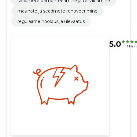
seadmete demonteerimine ja teisaldamine
masinate ja seadmete renoveerimine
regulaarne hooldus ja ülevaatus
5.0
1 hin