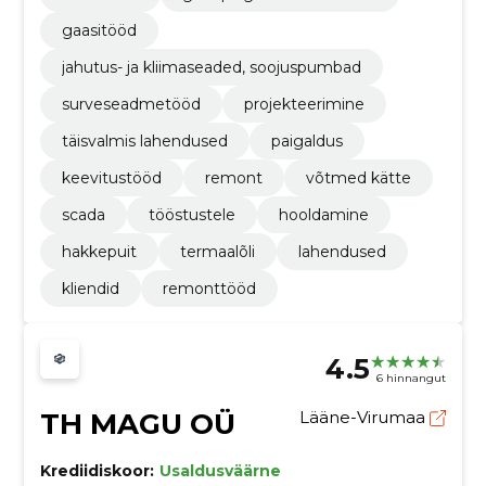
gaasitööd
jahutus- ja kliimaseaded, soojuspumbad
surveseadmetööd
projekteerimine
täisvalmis lahendused
paigaldus
keevitustööd
remont
võtmed kätte
scada
tööstustele
hooldamine
hakkepuit
termaalõli
lahendused
kliendid
remonttööd
4.5
6 hinnangut
TH MAGU OÜ
Lääne-Virumaa
Krediidiskoor:
Usaldusväärne