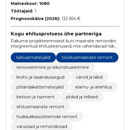
Maineskoor:
1080
Töötajaid:
1
Prognooskäive (2026):
132 654 €
Kogu ehitusprotsess ühe partneriga
Pakume projekteerimisest kuni masinate remondini
integreeritud ehitusteenuseid, mis vähendavad riske,
kiirendavad töid ja tagavad kvaliteedi igas etapis.
katusematerjalid
tööstusmasinate remont
renoveerimine ja rekonstrueerimine
krohv ja tasandussegud
värvid ja lakid
põrandakattematerjalid
elamu- ja äriehitus
betoon ja tsement
plokid ja tellised
ehitusmasinate remont
hüdraulikasüsteemide remont
varuosad ja remondiosad