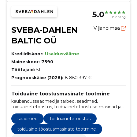
5.0
1 hinnang
SVEBA-DAHLEN
Viljandimaa
BALTIC OÜ
Krediidiskoor:
Usaldusväärne
Maineskoor:
7590
Töötajaid:
51
Prognooskäive (2026):
8 860 397 €
Toiduaine tööstusmasinate tootmine
kaubandusseadmed ja tarbed, seadmed,
toiduainetetööstus, toiduainetetööstuse masinad ja
seadmed, toiduainetööstuse seadmed ja materjalid,
toitlustusettevõtete seadmed, toitlustustarvikud,
seadmed
toiduainetetööstus
toitlustusettevõtete sisustus, tehnoloogilised liinid,
tehnoloogiline varustus
toiduaine tööstusmasinate tootmine