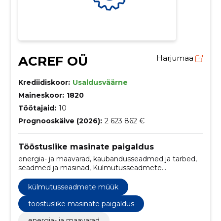
ACREF OÜ
Harjumaa
Krediidiskoor:
Usaldusväärne
Maineskoor:
1820
Töötajaid:
10
Prognooskäive (2026):
2 623 862 €
Tööstuslike masinate paigaldus
energia- ja maavarad, kaubandusseadmed ja tarbed,
seadmed ja masinad, Külmutusseadmete
kompressorid, ehitus, jahutus- ja kliimaseaded,
soojuspumbad, Surveseadmetööd, Jahutusseadmed,
külmutusseadmete müük
Külmaseadmed, Külmhooned
tööstuslike masinate paigaldus
energia- ja maavarad