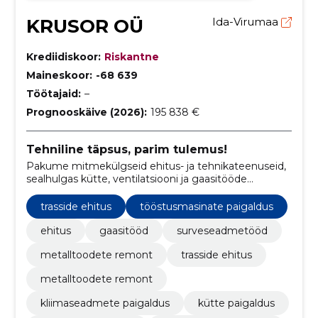
KRUSOR OÜ
Ida-Virumaa
Krediidiskoor:
Riskantne
Maineskoor:
-68 639
Töötajaid:
–
Prognooskäive (2026):
195 838 €
Tehniline täpsus, parim tulemus!
Pakume mitmekülgseid ehitus- ja tehnikateenuseid,
sealhulgas kütte, ventilatsiooni ja gaasitööde
teenuseid, trasside ehitust, metalltoodete remonti,
tööstuslike masinate paigaldust ning kliimaseadmete
trasside ehitus
tööstusmasinate paigaldus
paigaldust ja hooldust.
ehitus
gaasitööd
surveseadmetööd
metalltoodete remont
trasside ehitus
metalltoodete remont
kliimaseadmete paigaldus
kütte paigaldus