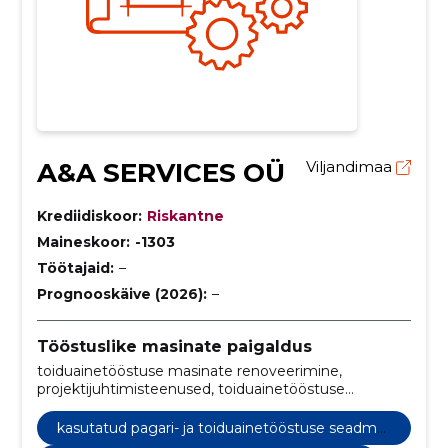
A&A SERVICES OÜ
Viljandimaa
Krediidiskoor:
Riskantne
Maineskoor:
-1303
Töötajaid:
–
Prognooskäive (2026):
–
Tööstuslike masinate paigaldus
toiduainetööstuse masinate renoveerimine,
projektijuhtimisteenused, toiduainetööstuse
seadmete paigaldus, demonteerimisteenust,
kasutatud pagari- ja toiduainetööstuse seadmete
kasutatud pagari- ja toiduainetööstuse seadme
müük, konsultatsiooniteenused, projektijuhtimine
te müük