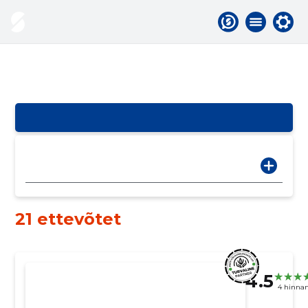
21 ettevõtet
4.5
4 hinna