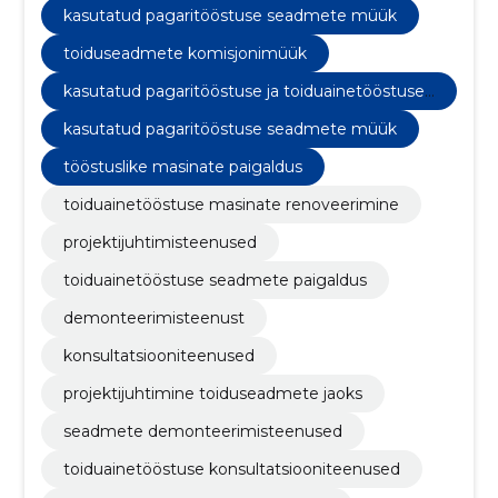
toiduseadmete jaoks, seadmete
kasutatud pagaritööstuse seadmete müük
demonteerimisteenused, kasutatud pagaritööstuse
toiduseadmete komisjonimüük
seadmete müük, toiduainetööstuse
konsultatsiooniteenused
kasutatud pagaritööstuse ja toiduainetööstuse
seadmete müük
kasutatud pagaritööstuse seadmete müük
tööstuslike masinate paigaldus
toiduainetööstuse masinate renoveerimine
projektijuhtimisteenused
toiduainetööstuse seadmete paigaldus
demonteerimisteenust
konsultatsiooniteenused
projektijuhtimine toiduseadmete jaoks
seadmete demonteerimisteenused
toiduainetööstuse konsultatsiooniteenused