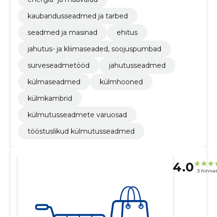
kaubandusseadmed ja tarbed
seadmed ja masinad
ehitus
jahutus- ja kliimaseaded, soojuspumbad
surveseadmetööd
jahutusseadmed
külmaseadmed
külmhooned
külmkambrid
külmutusseadmete varuosad
tööstuslikud külmutusseadmed
4.0
3 hinna