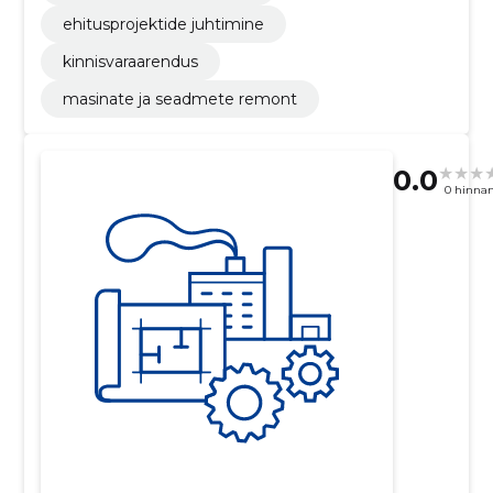
ehitusprojektide juhtimine
kinnisvaraarendus
masinate ja seadmete remont
0.0
0 hinna