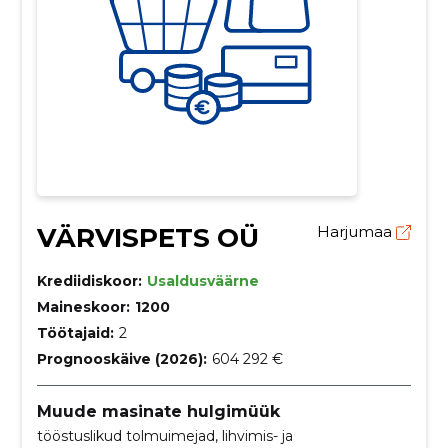
VÄRVISPETS OÜ
Harjumaa
Krediidiskoor:
Usaldusväärne
Maineskoor:
1200
Töötajaid:
2
Prognooskäive (2026):
604 292 €
Muude masinate hulgimüük
tööstuslikud tolmuimejad, lihvimis- ja