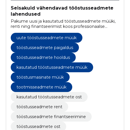
Seisakuid vähendavad tööstusseadmete
lahendused
Pakume uusi ja kasutatud tööstusseadmete müüki,
renti ning finantseerimist koos professionaalse
paigalduse ja hooldusega. Vähendame seisakuid ja
tagame kiire järeltoe kogu seadme eluea.
uute tööstusseadmete müük
tööstusseadmete paigaldus
tööstusseadmete hooldus
kasutatud tööstusseadmete müük
tööstusmasinate müük
tootmisseadmete müük
kasutatud tööstusseadmete ost
tööstusseadmete rent
tööstusseadmete finantseerimine
tööstusseadmete ost