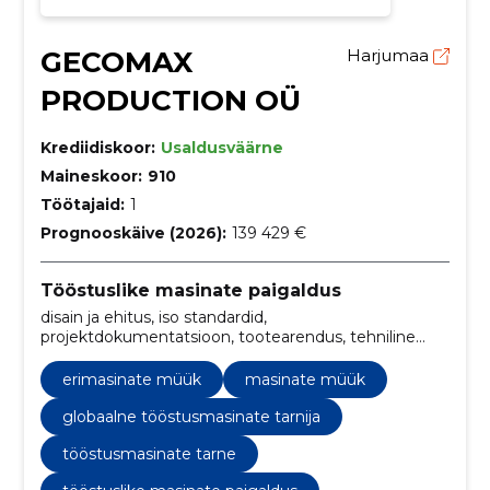
GECOMAX
Harjumaa
PRODUCTION OÜ
Krediidiskoor:
Usaldusväärne
Maineskoor:
910
Töötajaid:
1
Prognooskäive (2026):
139 429 €
Tööstuslike masinate paigaldus
disain ja ehitus, iso standardid,
projektdokumentatsioon, tootearendus, tehniline
insenerlus, montaaž ja testimine, Projekteerimine,
masinate tootmine, masinate projekteerimine,
erimasinate müük
masinate müük
kohandatavus
globaalne tööstusmasinate tarnija
tööstusmasinate tarne