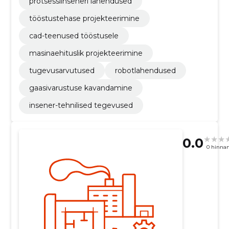
protsessiinseneri lahendused
tööstustehase projekteerimine
cad-teenused tööstusele
masinaehituslik projekteerimine
tugevusarvutused
robotlahendused
gaasivarustuse kavandamine
insener-tehnilised tegevused
0.0
0 hinna