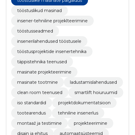
tööstuslike masinate paigaldus
tööstuslikud masinad
insener-tehniline projeklteerimine
tööstusseadmed
insenerilahendused tööstusele
tööstusprojektide insenertehnika
täppistehnika teenused
masinate projekteerimine
masinate tootmine
ladustamislahendused
clean room teenused
smartlift hoiuruumid
iso standardid
projektdokumentatsioon
tootearendus
tehniline insenerlus
montaaž ja testimine
projekteerimine
disain ja ehitus
automaatsüsteemid