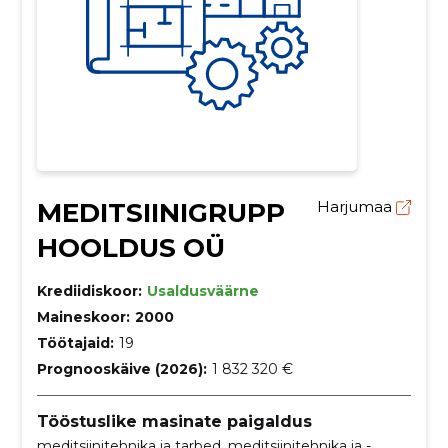
MEDITSIINIGRUPP
Harjumaa
HOOLDUS OÜ
Krediidiskoor:
Usaldusväärne
Maineskoor:
2000
Töötajaid:
19
Prognooskäive (2026):
1 832 320 €
Tööstuslike masinate paigaldus
meditsiinitehnika ja tarbed, meditsiinitehnika ja -