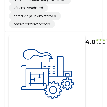
värvimisseadmed
abrasiivid ja lihvimistarbed
maskeerimisvahendid
4.0
6 hinna