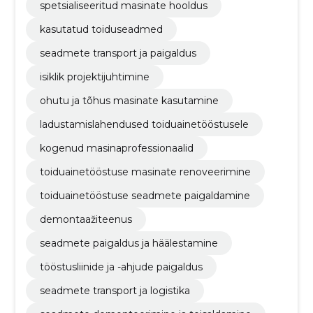
spetsialiseeritud masinate hooldus
kasutatud toiduseadmed
seadmete transport ja paigaldus
isiklik projektijuhtimine
ohutu ja tõhus masinate kasutamine
ladustamislahendused toiduainetööstusele
kogenud masinaprofessionaalid
toiduainetööstuse masinate renoveerimine
toiduainetööstuse seadmete paigaldamine
demontaažiteenus
seadmete paigaldus ja häälestamine
tööstusliinide ja -ahjude paigaldus
seadmete transport ja logistika