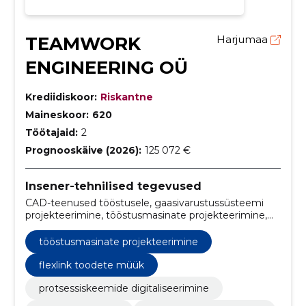
TEAMWORK
Harjumaa
ENGINEERING OÜ
Krediidiskoor:
Riskantne
Maineskoor:
620
Töötajaid:
2
Prognooskäive (2026):
125 072 €
Insener-tehnilised tegevused
CAD-teenused tööstusele, gaasivarustussüsteemi
projekteerimine, tööstusmasinate projekteerimine,
tehase paigutuse planeerimine, tehnilise projekti
dokumentatsioon, protsessiinseneri lahendused,
tööstusmasinate projekteerimine
tööstustehase projekteerimine, tugevusarvutused,
gaasivarustuse kavandamine, robotlahendused
flexlink toodete müük
protsessiskeemide digitaliseerimine