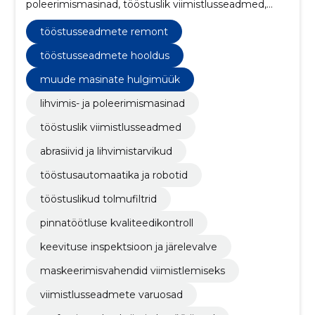
poleerimismasinad, tööstuslik viimistlusseadmed,
abrasiivid ja lihvimistarvikud, tööstusautomaatika ja
robotid, tööstuslikud tolmufiltrid, pinnatöötluse
tööstusseadmete remont
kvaliteedikontroll, keevituse inspektsioon ja
järelevalve, maskeerimisvahendid viimistlemiseks,
tööstusseadmete hooldus
viimistlusseadmete varuosad
muude masinate hulgimüük
lihvimis- ja poleerimismasinad
tööstuslik viimistlusseadmed
abrasiivid ja lihvimistarvikud
tööstusautomaatika ja robotid
tööstuslikud tolmufiltrid
pinnatöötluse kvaliteedikontroll
keevituse inspektsioon ja järelevalve
maskeerimisvahendid viimistlemiseks
viimistlusseadmete varuosad