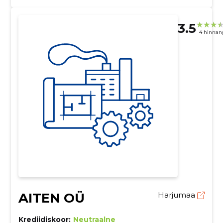
3.5
4 hinnan
AITEN OÜ
Harjumaa
Krediidiskoor:
Neutraalne