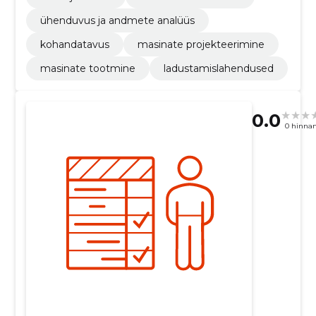
ühenduvus ja andmete analüüs
kohandatavus
masinate projekteerimine
masinate tootmine
ladustamislahendused
0.0
0 hinna