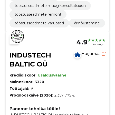
tööstusseadmete müügikonsultatsioon
tööstusseadmete remont
tööstusseadmete varuosad
ärinõustamine
4.9
11 hinnangut
INDUSTECH
Harjumaa
BALTIC OÜ
Krediidiskoor:
Usaldusväärne
Maineskoor:
3320
Töötajaid:
9
Prognooskäive (2026):
2 357 775 €
Paneme tehnika tööle!
INDUSTECH BALTIC OÜ tegeleb tööstus- ja