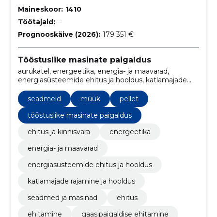
Maineskoor:
1410
Töötajaid:
–
Prognooskäive (2026):
179 351 €
Tööstuslike masinate paigaldus
aurukatel, energeetika, energia- ja maavarad,
energiasüsteemide ehitus ja hooldus, katlamajade
rajamine ja hooldus, seadmed ja masinad, ehitus,
ehitamine, Gaasipaigaldise ehitamine, gaasitööd
seadmeid
müük
pellet
tööstuslike masinate paigaldus
ehitus ja kinnisvara
energeetika
energia- ja maavarad
energiasüsteemide ehitus ja hooldus
katlamajade rajamine ja hooldus
seadmed ja masinad
ehitus
ehitamine
gaasipaigaldise ehitamine