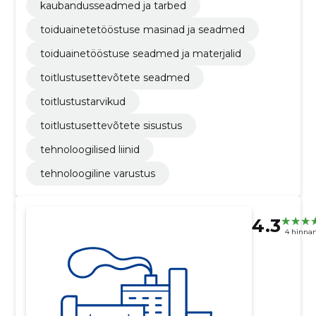
kaubandusseadmed ja tarbed
toiduainetetööstuse masinad ja seadmed
toiduainetööstuse seadmed ja materjalid
toitlustusettevõtete seadmed
toitlustustarvikud
toitlustusettevõtete sisustus
tehnoloogilised liinid
tehnoloogiline varustus
4.3
4 hinna