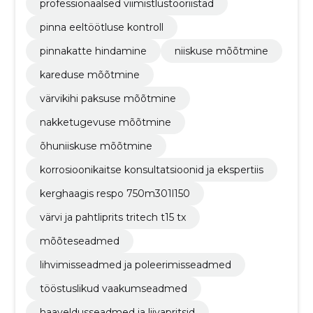
professionaalsed viimistlustööriistad
pinna eeltöötluse kontroll
pinnakatte hindamine
niiskuse mõõtmine
kareduse mõõtmine
värvikihi paksuse mõõtmine
nakketugevuse mõõtmine
õhuniiskuse mõõtmine
korrosioonikaitse konsultatsioonid ja ekspertiis
kerghaagis respo 750m301l150
värvi ja pahtliprits tritech t15 tx
mõõteseadmed
lihvimisseadmed ja poleerimisseadmed
tööstuslikud vaakumseadmed
haaveldusseadmed ja liivapritsid