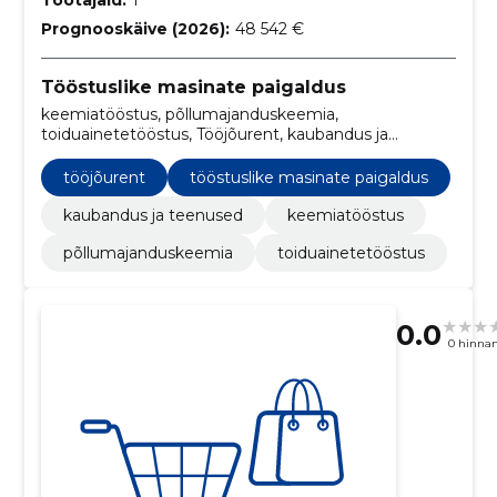
Töötajaid:
1
Prognooskäive (2026):
48 542 €
Tööstuslike masinate paigaldus
keemiatööstus, põllumajanduskeemia,
toiduainetetööstus, Tööjõurent, kaubandus ja
teenused
tööjõurent
tööstuslike masinate paigaldus
kaubandus ja teenused
keemiatööstus
põllumajanduskeemia
toiduainetetööstus
0.0
0 hinna