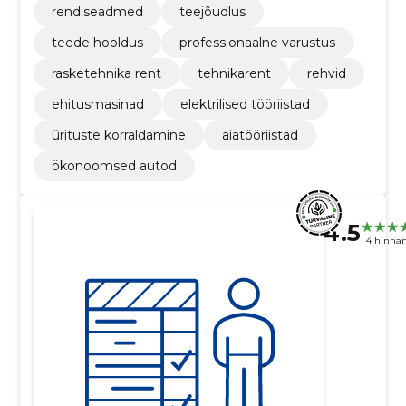
rendiseadmed
teejõudlus
teede hooldus
professionaalne varustus
rasketehnika rent
tehnikarent
rehvid
ehitusmasinad
elektrilised tööriistad
ürituste korraldamine
aiatööriistad
ökonoomsed autod
4.5
4 hinna