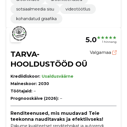
sotsiaalmeedia sisu
videotöötlus
kohandatud graafika
5.0
1 hinnang
TARVA-
Valgamaa
HOOLDUSTÖÖD OÜ
Krediidiskoor:
Usaldusväärne
Maineskoor:
2030
Töötajaid:
–
Prognooskäive (2026):
–
Renditeenused, mis muudavad Teie
teekonna nauditavaks ja efektiivseks!
Pakume kvaliteetset renditehnikat ja autorendi