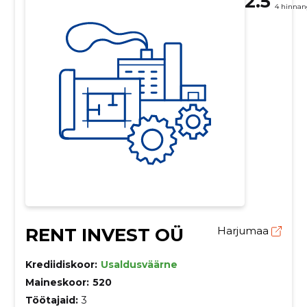
2.5
4 hinnan
RENT INVEST OÜ
Harjumaa
Krediidiskoor:
Usaldusväärne
Maineskoor:
520
Töötajaid:
3