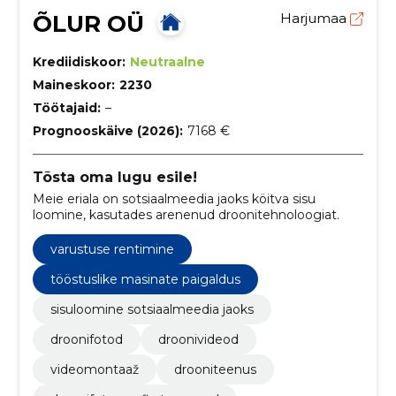
ÕLUR OÜ
Harjumaa
Krediidiskoor:
Neutraalne
Maineskoor:
2230
Töötajaid:
–
Prognooskäive (2026):
7168 €
Tõsta oma lugu esile!
Meie eriala on sotsiaalmeedia jaoks köitva sisu
loomine, kasutades arenenud droonitehnoloogiat.
varustuse rentimine
tööstuslike masinate paigaldus
sisuloomine sotsiaalmeedia jaoks
droonifotod
droonivideod
videomontaaž
drooniteenus