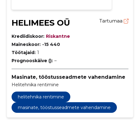
HELIMEES OÜ
Tartumaa
Krediidiskoor:
Riskantne
Maineskoor:
-15 440
Töötajaid:
1
Prognooskäive ():
–
Masinate, tööstusseadmete vahendamine
Helitehnika rentimine
helitehnika rentimine
masinate, tööstusseadmete vahendamine