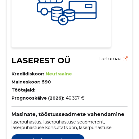
LASEREST OÜ
Tartumaa
Krediidiskoor:
Neutraalne
Maineskoor:
590
Töötajaid:
–
Prognooskäive (2026):
46 357 €
Masinate, tööstusseadmete vahendamine
laserpuhastus, laserpuhastuse seadmerent,
laserpuhastuse konsultatsioon, laserpuhastuse
seadmete müük, tööstuslik laserpuhastus,
täppislaserpuhastusseadmed, Pinnapuhastus,