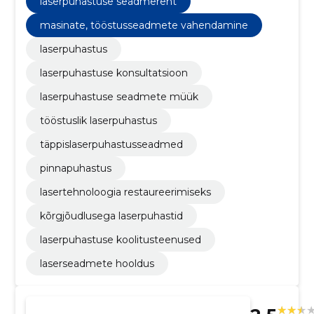
laserpuhastuse seadmerent
lasertehnoloogia restaureerimiseks, kõrgjõudlusega
laserpuhastid, laserpuhastuse koolitusteenused
masinate, tööstusseadmete vahendamine
laserpuhastus
laserpuhastuse konsultatsioon
laserpuhastuse seadmete müük
tööstuslik laserpuhastus
täppislaserpuhastusseadmed
pinnapuhastus
lasertehnoloogia restaureerimiseks
kõrgjõudlusega laserpuhastid
laserpuhastuse koolitusteenused
laserseadmete hooldus