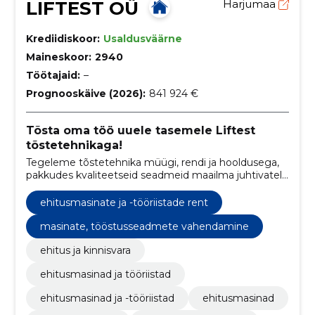
LIFTEST OÜ
Harjumaa
Krediidiskoor:
Usaldusväärne
Maineskoor:
2940
Töötajaid:
–
Prognooskäive (2026):
841 924 €
Tõsta oma töö uuele tasemele Liftest
tõstetehnikaga!
Tegeleme tõstetehnika müügi, rendi ja hooldusega,
pakkudes kvaliteetseid seadmeid maailma juhtivatelt
tootjatelt ning professionaalset hooldus- ja
remonditeenust
ehitusmasinate ja -tööriistade rent
masinate, tööstusseadmete vahendamine
ehitus ja kinnisvara
ehitusmasinad ja tööriistad
ehitusmasinad ja -tööriistad
ehitusmasinad