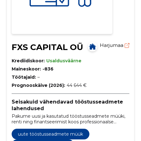
FXS CAPITAL OÜ
Harjumaa
Krediidiskoor:
Usaldusväärne
Maineskoor:
-836
Töötajaid:
–
Prognooskäive (2026):
44 644 €
Seisakuid vähendavad tööstusseadmete
lahendused
Pakume uusi ja kasutatud tööstusseadmete müüki,
renti ning finantseerimist koos professionaalse
paigalduse ja hooldusega. Vähendame seisakuid ja
tagame kiire järeltoe kogu seadme eluea.
uute tööstusseadmete müük