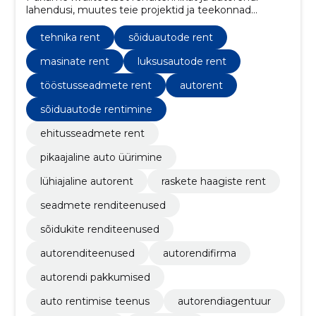
lahendusi, muutes teie projektid ja teekonnad
mugavaks ning edukaks.
tehnika rent
sõiduautode rent
masinate rent
luksusautode rent
tööstusseadmete rent
autorent
sõiduautode rentimine
ehitusseadmete rent
pikaajaline auto üürimine
lühiajaline autorent
raskete haagiste rent
seadmete renditeenused
sõidukite renditeenused
autorenditeenused
autorendifirma
autorendi pakkumised
auto rentimise teenus
autorendiagentuur