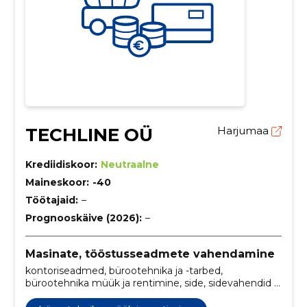
TECHLINE OÜ
Harjumaa
Krediidiskoor:
Neutraalne
Maineskoor:
-40
Töötajaid:
–
Prognooskäive (2026):
–
Masinate, tööstusseadmete vahendamine
kontoriseadmed, bürootehnika ja -tarbed,
bürootehnika müük ja rentimine, side, sidevahendid ja
tarbed