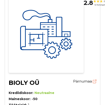
2.8
4 hinna
BIOLY OÜ
Pärnumaa
Krediidiskoor:
Neutraalne
Maineskoor:
-50