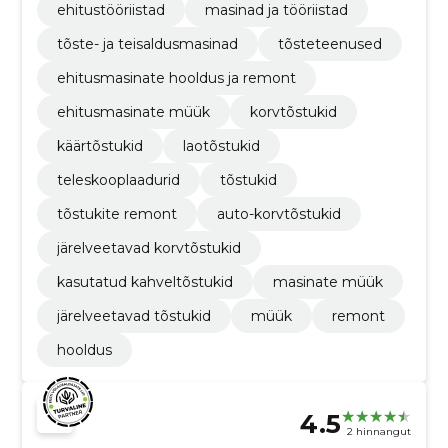
ehitustööriistad
masinad ja tööriistad
tõste- ja teisaldusmasinad
tõsteteenused
ehitusmasinate hooldus ja remont
ehitusmasinate müük
korvtõstukid
käärtõstukid
laotõstukid
teleskooplaadurid
tõstukid
tõstukite remont
auto-korvtõstukid
järelveetavad korvtõstukid
kasutatud kahveltõstukid
masinate müük
järelveetavad tõstukid
müük
remont
hooldus
4.5
2 hinnangut