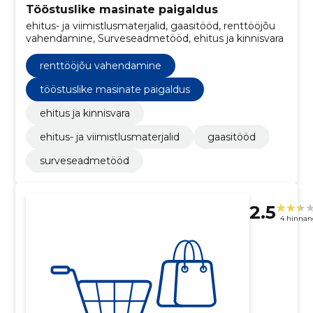
Tööstuslike masinate paigaldus
ehitus- ja viimistlusmaterjalid, gaasitööd, renttööjõu
vahendamine, Surveseadmetööd, ehitus ja kinnisvara
renttööjõu vahendamine
tööstuslike masinate paigaldus
ehitus ja kinnisvara
ehitus- ja viimistlusmaterjalid
gaasitööd
surveseadmetööd
2.5
4 hinnan