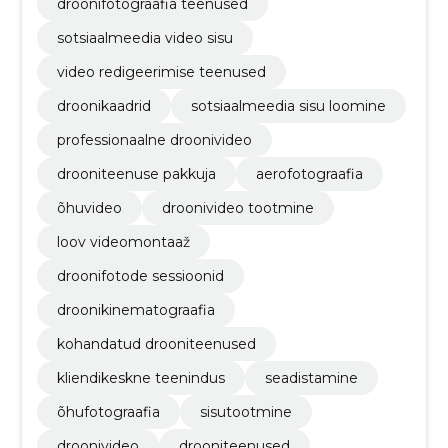
droonifotograafia teenused
sotsiaalmeedia video sisu
video redigeerimise teenused
droonikaadrid
sotsiaalmeedia sisu loomine
professionaalne droonivideo
drooniteenuse pakkuja
aerofotograafia
õhuvideo
droonivideo tootmine
loov videomontaaž
droonifotode sessioonid
droonikinematograafia
kohandatud drooniteenused
kliendikeskne teenindus
seadistamine
õhufotograafia
sisutootmine
droonivideo
drooniteenused