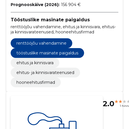
Prognooskäive (2026):
156 904 €
Tööstuslike masinate paigaldus
renttööjõu vahendamine, ehitus ja kinnisvara, ehitus-
ja kinnisvarateenused, hooneehitusfirmad
renttööjõu vahendamine
tööstuslike masinate paigaldus
ehitus ja kinnisvara
ehitus- ja kinnisvarateenused
hooneehitusfirmad
2.0
1 hin