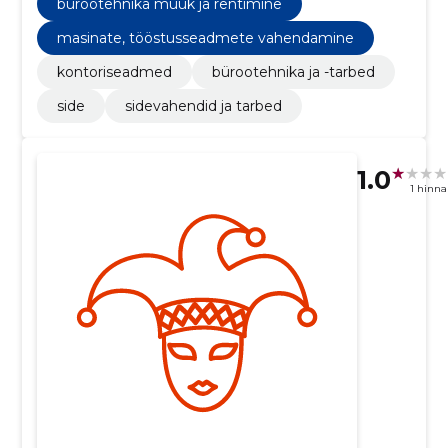
bürootehnika müük ja rentimine
masinate, tööstusseadmete vahendamine
kontoriseadmed
bürootehnika ja -tarbed
side
sidevahendid ja tarbed
1.0
1 hinn