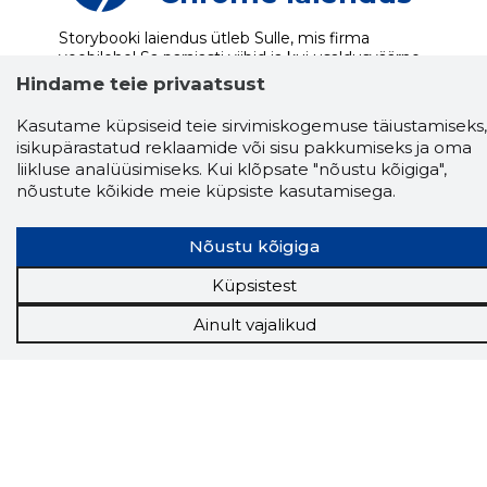
Storybooki laiendus ütleb Sulle, mis firma
veebilehel Sa parajasti viibid ja kui usaldusväärne
see firma täna on.
LAADI LAIENDUS ALLA
Hindame teie privaatsust
Kasutame küpsiseid teie sirvimiskogemuse täiustamiseks,
isikupärastatud reklaamide või sisu pakkumiseks ja oma
liikluse analüüsimiseks. Kui klõpsate "nõustu kõigiga",
Näed helistaja tausta!
Storybooki Äpp toob
nõustute kõikide meie küpsiste kasutamisega.
Sinuni
OTSEKONTAKTID
400 000 Eesti
ettevõtte ja isikute kohta (juhid, ametnikud).
Andmed on rikastatud maksevõime ja
Nõustu kõigiga
finantsinfoga.
Küpsistest
Ainult vajalikud
Tööriistad
Sooduspakkumised
Hanked
Tööturg
Sihtkliendid
Rakendused