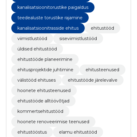
kanalisatsioonitorustike paigaldus
teedealuste torustike rajamine
kanalisatsioonitrasside ehitus
ehitustööd
viimistlustööd
siseviimistlustööd
üldised ehitustööd
ehitustööde planeerimine
ehitusprojektide juhtimine
ehitusteenused
välistööd ehituses
ehitustööde järelevalve
hoonete ehitusteenused
ehitustööde alltöövõtjad
kommertsehitustööd
hoonete renoveerimise teenused
ehitustööstus
elamu ehitustööd