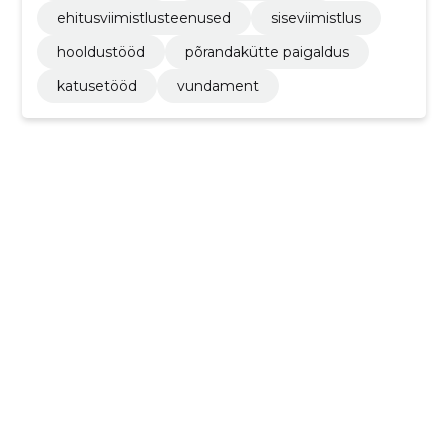
ehitusviimistlusteenused
siseviimistlus
hooldustööd
põrandakütte paigaldus
katusetööd
vundament