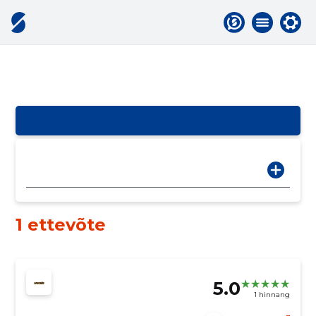
1 ettevõte
5.0
1 hinnang