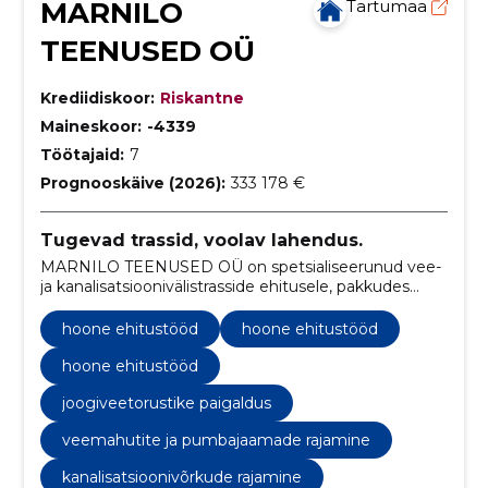
MARNILO
Tartumaa
TEENUSED OÜ
Krediidiskoor:
Riskantne
Maineskoor:
-4339
Töötajaid:
7
Prognooskäive (2026):
333 178 €
Tugevad trassid, voolav lahendus.
MARNILO TEENUSED OÜ on spetsialiseerunud vee-
ja kanalisatsioonivälistrasside ehitusele, pakkudes
kvaliteetseid ja vastupidavaid lahendusi kogu Eestis.
hoone ehitustööd
hoone ehitustööd
hoone ehitustööd
joogiveetorustike paigaldus
veemahutite ja pumbajaamade rajamine
kanalisatsioonivõrkude rajamine