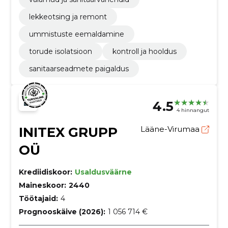
lekkeotsing ja remont
ummistuste eemaldamine
torude isolatsioon
kontroll ja hooldus
sanitaarseadmete paigaldus
4.5
4 hinnangut
INITEX GRUPP
Lääne-Virumaa
OÜ
Krediidiskoor:
Usaldusväärne
Maineskoor:
2440
Töötajaid:
4
Prognooskäive (2026):
1 056 714 €