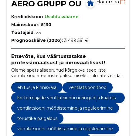
AERO GRUPP OÜ
Harjumaa
Krediidiskoor:
Usaldusväärne
Maineskoor:
5130
Töötajaid:
25
Prognooskäive (2026):
3 499 561 €
Ettevõte, kus väärtustatakse
professionaalsust ja innovaatilisust!
Oleme spetsialiseerunud kõrgekvaliteediliste
ventilatsiooniteenuste pakkumisele, hõlmates endas
kogu protsessi alates ventilatsioonisüsteemide
puhastamisest ja hooldamisest kuni uute süsteemide
ehitus ja kinnisvara
ventilatsioonitööd
ehitamise ja renoveerimiseni.
kortermajade ventilatsiooni uuringud ja kaardist
us
ventilatsiooni mõõdistamine ja reguleerimine
torustike paigaldus
ventilatsiooni mõõdistamine ja reguleerimine