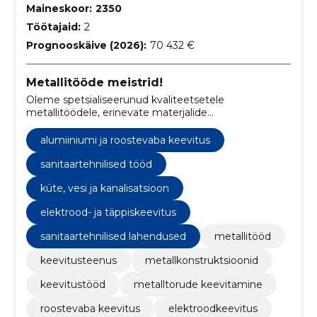
Maineskoor:
2350
Töötajaid:
2
Prognooskäive (2026):
70 432 €
Metallitööde meistrid!
Oleme spetsialiseerunud kvaliteetsetele
metallitöödele, erinevate materjalide
keevitusteenustele ja põhjalikele
torustikulahendustele, tagades, et iga projekt vastab
alumiiniumi ja roostevaba keevitus
kõrgeimatele käsitöö ja vastupidavuse standarditele.
sanitaartehnilised tööd
küte, vesi ja kanalisatsioon
elektrood- ja täppiskeevitus
sanitaartehnilised lahendused
metallitööd
keevitusteenus
metallkonstruktsioonid
keevitustööd
metalltorude keevitamine
roostevaba keevitus
elektroodkeevitus