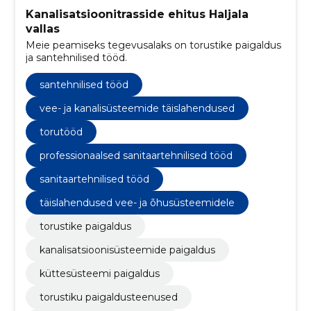
Kanalisatsioonitrasside ehitus Haljala
vallas
Meie peamiseks tegevusalaks on torustike paigaldus
ja santehnilised tööd.
santehnilised tööd
vee- ja kanalisüsteemide täislahendused
torutööd
professionaalsed sanitaartehnilised tööd
sanitaartehnilised tööd
täislahendused vee- ja õhusüsteemidele
torustike paigaldus
kanalisatsioonisüsteemide paigaldus
küttesüsteemi paigaldus
torustiku paigaldusteenused