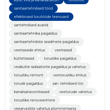
küte, vesi ja kanalisatsioon
torutööd
sanitaartehnilised tööd
efektiivsed torutööde teenused
santehnilised avariid
sanitaartehnika paigaldus
sanitaartehniliste seadmete paigaldus
veetrasside ehitus
veetrassid
küttetrassid
torustike paigaldus
vesikütte radiaatorite paigaldus ja vahetus
torustiku remont
veetorustiku ehitus
torude paigaldus
san. tehnilised töö
kanalisatsioonitrassid
veetorude vahetus
torustike renoveerimine
veearvestite vahetus plommimiseta