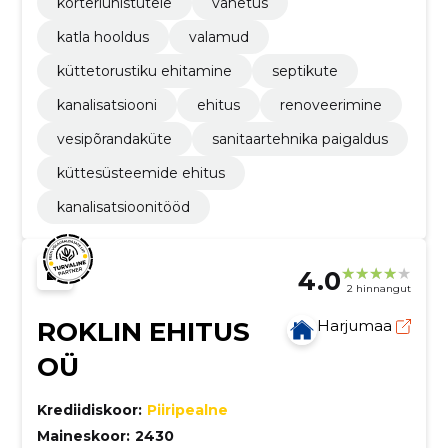
korteriühistutele
vahetus
katla hooldus
valamud
küttetorustiku ehitamine
septikute
kanalisatsiooni
ehitus
renoveerimine
vesipõrandaküte
sanitaartehnika paigaldus
küttesüsteemide ehitus
kanalisatsioonitööd
4.0
2 hinnangut
ROKLIN EHITUS
Harjumaa
OÜ
Krediidiskoor:
Piiripealne
Maineskoor:
2430