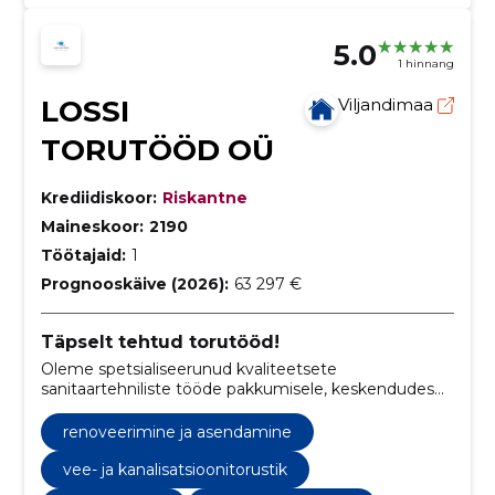
5.0
1 hinnang
LOSSI
Viljandimaa
TORUTÖÖD OÜ
Krediidiskoor:
Riskantne
Maineskoor:
2190
Töötajaid:
1
Prognooskäive (2026):
63 297 €
Täpselt tehtud torutööd!
Oleme spetsialiseerunud kvaliteetsete
sanitaartehniliste tööde pakkumisele, keskendudes
vee-, kütte- ja kanalisatsioonisüsteemide
paigaldamisele. Meie kogenud meeskond tagab
renoveerimine ja asendamine
professionaalse lähenemise, tagades teie kodu või
ettevõtte tõhusa sanitaarlahenduse.
vee- ja kanalisatsioonitorustik