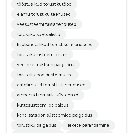
tööstuslikud torustikutööd
elamu torustiku teenused
veesüsteemi täislahendused
torustiku spetsialistid
kaubanduslikud torustikulahendused
torustikusüsteemi disain
veeinfrastruktuuri paigaldus
torustiku hooldusteenused
eritellimusel torustikulahendused
arenenud torustikusüsteemid
küttesüsteemi paigaldus
kanalisatsioonisüsteemide paigaldus
torustiku paigaldus
lekete parandamine