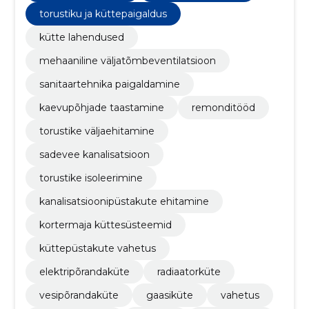
torustiku ja küttepaigaldus
kütte lahendused
mehaaniline väljatõmbeventilatsioon
sanitaartehnika paigaldamine
kaevupõhjade taastamine
remonditööd
torustike väljaehitamine
sadevee kanalisatsioon
torustike isoleerimine
kanalisatsioonipüstakute ehitamine
kortermaja küttesüsteemid
küttepüstakute vahetus
elektripõrandaküte
radiaatorküte
vesipõrandaküte
gaasiküte
vahetus