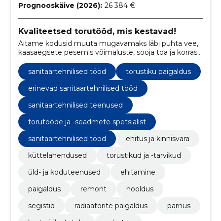
Prognooskäive (2026):
26 384 €
Kvaliteetsed torutööd, mis kestavad!
Aitame kodusid muuta mugavamaks läbi puhta vee,
kaasaegsete pesemis võimaluste, sooja toa ja korras
torudega!
sanitaartehnilised tööd
torustiku paigaldus
erinevad sanitaartehnilised tööd
sanitaartehnilised teenused
torutööde ja -seadmete spetsialist
sanitaartehnilised tööd
ehitus ja kinnisvara
küttelahendused
torustikud ja -tarvikud
üld- ja koduteenused
ehitamine
paigaldus
remont
hooldus
segistid
radiaatorite paigaldus
pärnus