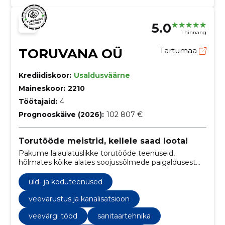
5.0
1 hinnang
TORUVANA OÜ
Tartumaa
Krediidiskoor:
Usaldusväärne
Maineskoor:
2210
Töötajaid:
4
Prognooskäive (2026):
102 807 €
Torutööde meistrid, kellele saad loota!
Pakume laiaulatuslikke torutööde teenuseid,
hõlmates kõike alates soojussõlmede paigaldusest
kuni veevarustuse, kanalisatsioonisüsteemide ja
veevärgi töödeni.
üld- ja koduteenused
veevarustus ja kanalisatsioon
veevärgi tööd
sanitaartehnika