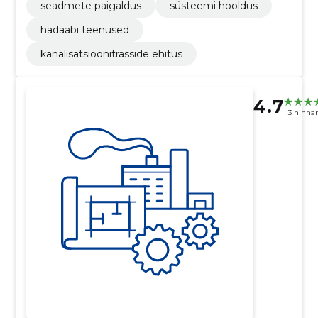
seadmete paigaldus
süsteemi hooldus
hädaabi teenused
kanalisatsioonitrasside ehitus
4.7
3 hinna