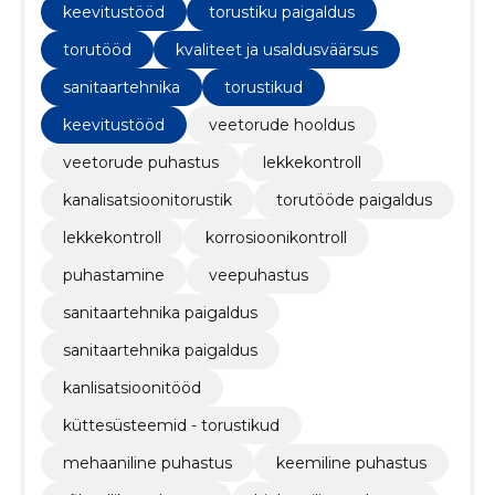
keevitustööd
torustiku paigaldus
torutööd
kvaliteet ja usaldusväärsus
sanitaartehnika
torustikud
keevitustööd
veetorude hooldus
veetorude puhastus
lekkekontroll
kanalisatsioonitorustik
torutööde paigaldus
lekkekontroll
korrosioonikontroll
puhastamine
veepuhastus
sanitaartehnika paigaldus
sanitaartehnika paigaldus
kanlisatsioonitööd
küttesüsteemid - torustikud
mehaaniline puhastus
keemiline puhastus