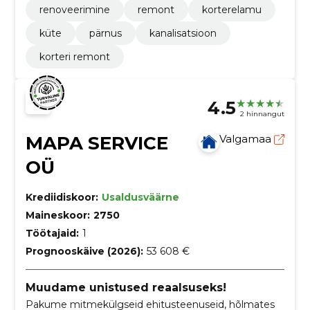
renoveerimine
remont
korterelamu
küte
pärnus
kanalisatsioon
korteri remont
4.5
2 hinnangut
MAPA SERVICE
Valgamaa
OÜ
Krediidiskoor:
Usaldusväärne
Maineskoor:
2750
Töötajaid:
1
Prognooskäive (2026):
53 608 €
Muudame unistused reaalsuseks!
Pakume mitmekülgseid ehitusteenuseid, hõlmates