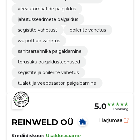
veeautomaatide paigaldus
jahutusseadmete paigaldus
segistite vahetust
boilerite vahetus
wc pottide vahetus
sanitaartehnika paigaldamine
torustiku paigaldusteenused
segistite ja boilerite vahetus
tualeti ja veedosaatori paigaldamine
5.0
1 hinnang
REINWELD OÜ
Harjumaa
Krediidiskoor:
Usaldusväärne