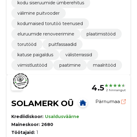
kodu siseruumide ümberehitus
välimine puitvooder
kodumaised torutöö teenused
eluruumide renoveerimine
plaatimistööd
torutööd
puitfassaadid
katuse paigaldus
välisterrassid
viimistlustööd
paatimine
maalritööd
4.5
2 hinnangut
SOLAMERK OÜ
Pärnumaa
Krediidiskoor:
Usaldusväärne
Maineskoor:
2680
Töötajaid:
1