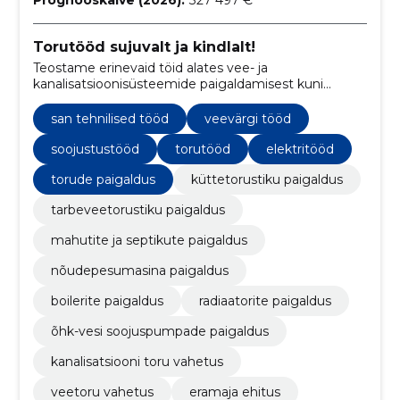
Torutööd sujuvalt ja kindlalt!
Teostame erinevaid töid alates vee- ja
kanalisatsioonisüsteemide paigaldamisest kuni
torude remondi ja hoolduseni.
san tehnilised tööd
veevärgi tööd
soojustustööd
torutööd
elektritööd
torude paigaldus
küttetorustiku paigaldus
tarbeveetorustiku paigaldus
mahutite ja septikute paigaldus
nõudepesumasina paigaldus
boilerite paigaldus
radiaatorite paigaldus
õhk-vesi soojuspumpade paigaldus
kanalisatsiooni toru vahetus
veetoru vahetus
eramaja ehitus