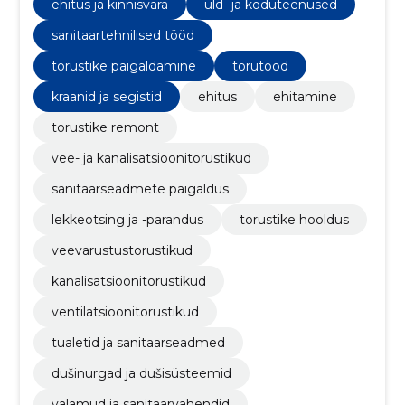
lekkeotsingut.
ehitus ja kinnisvara
üld- ja koduteenused
sanitaartehnilised tööd
torustike paigaldamine
torutööd
kraanid ja segistid
ehitus
ehitamine
torustike remont
vee- ja kanalisatsioonitorustikud
sanitaarseadmete paigaldus
lekkeotsing ja -parandus
torustike hooldus
veevarustustorustikud
kanalisatsioonitorustikud
ventilatsioonitorustikud
tualetid ja sanitaarseadmed
dušinurgad ja dušisüsteemid
valamud ja sanitaarvahendid