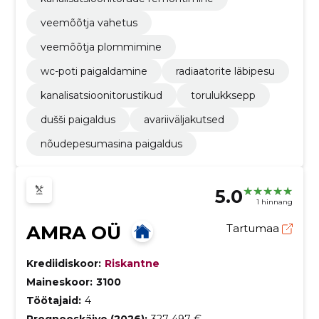
veemõõtja vahetus
veemõõtja plommimine
wc-poti paigaldamine
radiaatorite läbipesu
kanalisatsioonitorustikud
torulukksepp
dušši paigaldus
avariiväljakutsed
nõudepesumasina paigaldus
5.0
1 hinnang
AMRA OÜ
Tartumaa
Krediidiskoor:
Riskantne
Maineskoor:
3100
Töötajaid:
4
Prognooskäive (2026):
327 497 €