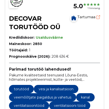
5.0
1 hinnang
DECOVAR
Tartumaa
TORUTÖÖD OÜ
Krediidiskoor:
Usaldusväärne
Maineskoor:
2850
Töötajaid:
1
Prognooskäive (2026):
208 636 €
Parimad torutöö lahendused!
Pakume kvaliteetseid teenuseid Lõuna-Eestis,
hõlmates projekteerimist, kütte- ja veetöid,
kanalisatsiooni ning remonditöid.
torutööd
vesi ja kanalisatsioon
veemõõtjate paigaldus ja vahetus
kanal
ventilatsioonitööd
ventilatsiooni tööd