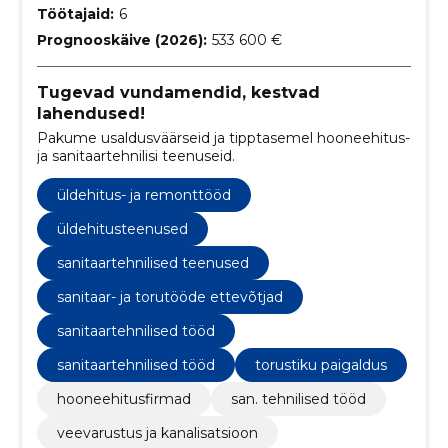
Töötajaid:
6
Prognooskäive (2026):
533 600 €
Tugevad vundamendid, kestvad
lahendused!
Pakume usaldusväärseid ja tipptasemel hooneehitus-
ja sanitaartehnilisi teenuseid.
üldehitus- ja remonttööd
üldehitusteenused
sanitaartehnilised teenused
sanitaar- ja torutööde ettevõtjad
sanitaartehnilised tööd
sanitaartehnilised tööd
torustiku paigaldus
hooneehitusfirmad
san. tehnilised tööd
veevarustus ja kanalisatsioon