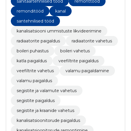
sanitaartehnilised tööd
remonttööd
remonditööd
kanal
santehnilised tööd
kanalisatsiooni ummistuste likvideerimine
radiaatorite paigaldus
radiaatorite vahetus
boileri puhastus
boileri vahetus
katla paigaldus
veefiltrite paigaldus
veefiltrite vahetus
valamu paigaldamine
valamu paigaldus
segistite ja valamute vahetus
segistite paigaldus
segistite ja kraanide vahetus
kanalisatsioonitorude paigaldus
kanalisatsioonitorude remontimine