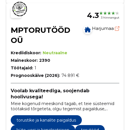
4.3
3 hinnangut
MPTORUTÖÖD
Harjumaa
OÜ
Krediidiskoor:
Neutraalne
Maineskoor:
2390
Töötajaid:
1
Prognooskäive (2026):
74 891 €
Voolab kvaliteediga, soojendab
hoolivusega!
Meie kogenud meeskond tagab, et teie süsteemid
töötaksid tõrgeteta, olgu tegemist paigalduse,
remondi või hooldusega.
torustike ja kanalite paigaldus