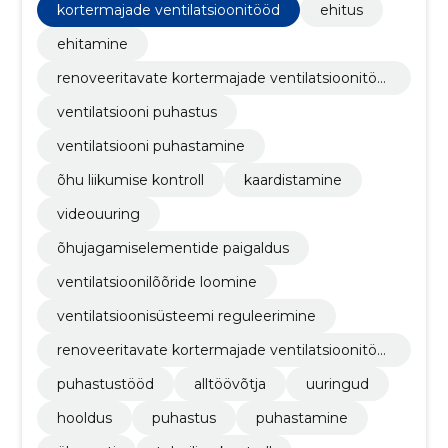
kortermajade ventilatsioonitööd
ehitus
ehitamine
renoveeritavate kortermajade ventilatsioonitöö
d
ventilatsiooni puhastus
ventilatsiooni puhastamine
õhu liikumise kontroll
kaardistamine
videouuring
õhujagamiselementide paigaldus
ventilatsioonilõõride loomine
ventilatsioonisüsteemi reguleerimine
renoveeritavate kortermajade ventilatsioonitöö
d
puhastustööd
alltöövõtja
uuringud
hooldus
puhastus
puhastamine