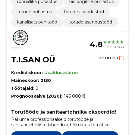
rõhuallika puhastus
bioloogiline puhastus
torude puhastus
torude asendustöd
kanalisatsioonitööd
torude asendustööd
4.8
4 hinnangut
T.I.SAN OÜ
Tartumaa
Krediidiskoor:
Usaldusväärne
Maineskoor:
2130
Töötajaid:
2
Prognooskäive (2026):
146 000 €
Torutööde ja sanitaartehnika eksperdid!
Pakume professionaalseid torutööde ja
sanitaartehniliste lahendusi, hõlmates torustike
paigaldust, remonti, sanitaarseadmete paigaldust ja