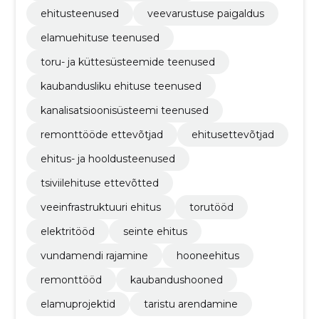
ehitusteenused
veevarustuse paigaldus
elamuehituse teenused
toru- ja küttesüsteemide teenused
kaubandusliku ehituse teenused
kanalisatsioonisüsteemi teenused
remonttööde ettevõtjad
ehitusettevõtjad
ehitus- ja hooldusteenused
tsiviilehituse ettevõtted
veeinfrastruktuuri ehitus
torutööd
elektritööd
seinte ehitus
vundamendi rajamine
hooneehitus
remonttööd
kaubandushooned
elamuprojektid
taristu arendamine