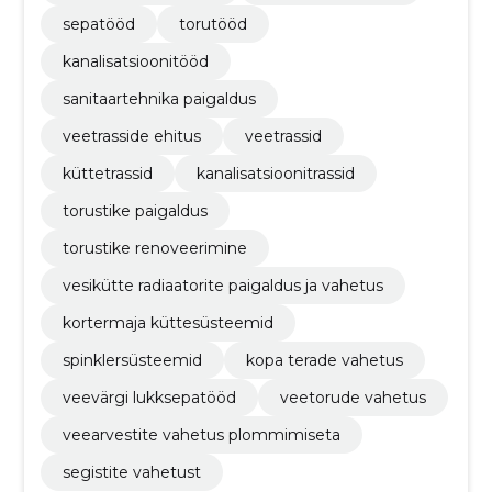
sepatööd
torutööd
kanalisatsioonitööd
sanitaartehnika paigaldus
veetrasside ehitus
veetrassid
küttetrassid
kanalisatsioonitrassid
torustike paigaldus
torustike renoveerimine
vesikütte radiaatorite paigaldus ja vahetus
kortermaja küttesüsteemid
spinklersüsteemid
kopa terade vahetus
veevärgi lukksepatööd
veetorude vahetus
veearvestite vahetus plommimiseta
segistite vahetust