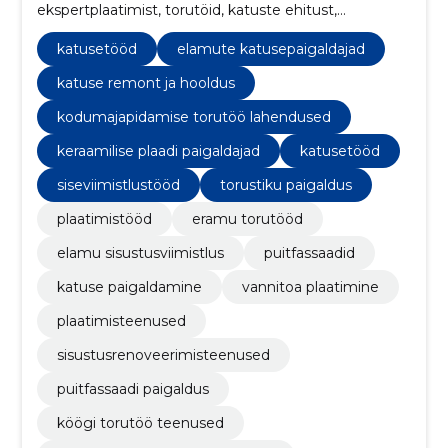
ekspertplaatimist, torutöid, katuste ehitust,
siseviimistlustöid ning fassaaditeenuseid.
katusetööd
elamute katusepaigaldajad
katuse remont ja hooldus
kodumajapidamise torutöö lahendused
keraamilise plaadi paigaldajad
katusetööd
siseviimistlustööd
torustiku paigaldus
plaatimistööd
eramu torutööd
elamu sisustusviimistlus
puitfassaadid
katuse paigaldamine
vannitoa plaatimine
plaatimisteenused
sisustusrenoveerimisteenused
puitfassaadi paigaldus
köögi torutöö teenused