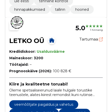
üle eesti
tehniline kontroll
hinnapakkumised
tallinn
hooned
5.0
1 hinnang
LETKO OÜ
Tartumaa
Krediidiskoor:
Usaldusväärne
Maineskoor:
3200
Töötajaid:
–
Prognooskäive (2026):
100 828 €
Kiire ja kvaliteetne toruabi!
Oleme spetsialiseerunud laiale hulgale torustike
teenustele, alates kiirest remondist kuni rutiinse
hoolduseni, tagades efektiivsed veesüsteemid ja
kütte kodudele ja ettevõtetele.
veemõõtjate paigaldus ja vahetus