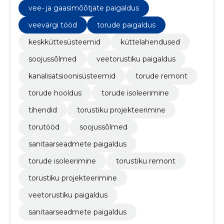
vee- ja gaasimõõtjate paigaldus
veevärgi tööd
torude paigaldus
keskküttesüsteemid
küttelahendused
soojussõlmed
veetorustiku paigaldus
kanalisatsioonisüsteemid
torude remont
torude hooldus
torude isoleerimine
tihendid
torustiku projekteerimine
torutööd
soojussõlmed
sanitaarseadmete paigaldus
torude isoleerimine
torustiku remont
torustiku projekteerimine
veetorustiku paigaldus
sanitaarseadmete paigaldus