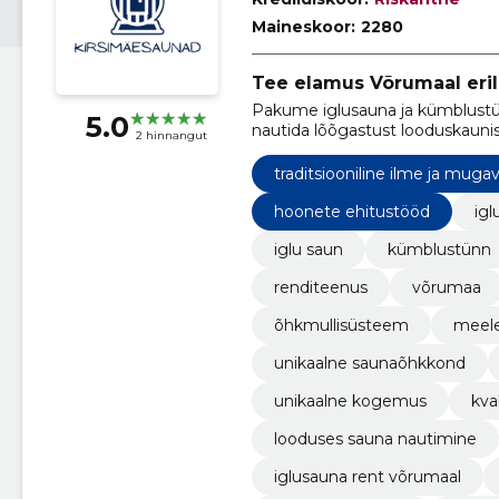
Maineskoor:
2280
Tee elamus Võrumaal eril
Pakume iglusauna ja kümblustün
5.0
nautida lõõgastust looduskauni
2 hinnangut
traditsiooniline ilme ja muga
hoonete ehitustööd
igl
iglu saun
kümblustünn
renditeenus
võrumaa
õhkmullisüsteem
meele
unikaalne saunaõhkkond
unikaalne kogemus
kva
looduses sauna nautimine
iglusauna rent võrumaal