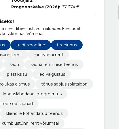
Töötajaid:
1
Prognooskäive (2026):
77 374 €
iseks!
ni renditeenust, võimaldades klientidel
s keskkonnas Võrumaal.
vus
traditsiooniline
teenindus
usauna rent
mullivanni rent
saun
sauna rentimise teenus
plastiksisu
led valgustus
olukas elamus
tõhus soojusisolatsioon
looduslähedane integreeritus
liteetsed saunad
kliendile kohandatud teenus
kümblustünni rent võrumaal