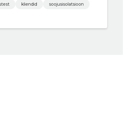
stest
kliendid
soojusisolatsioon