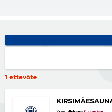
1 ettevõte
KIRSIMÄESAUN
Krediidiskoor:
Riskantne