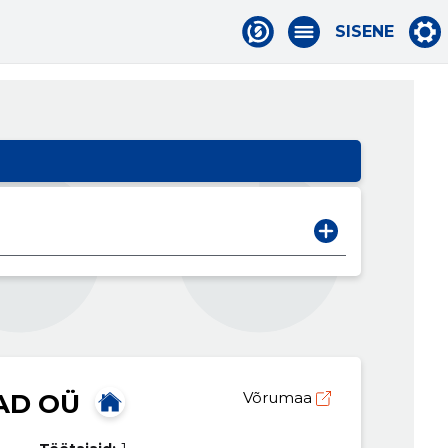
SISENE
AD OÜ
Võrumaa