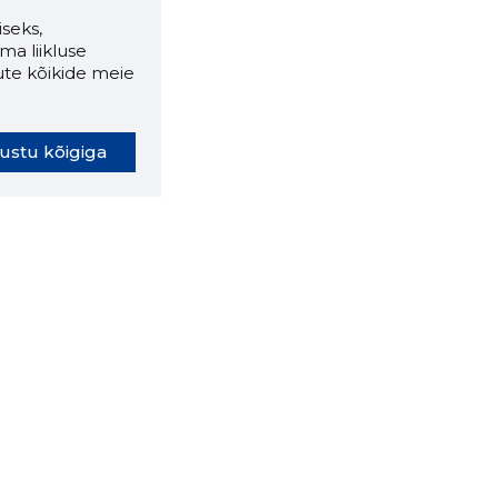
seks,
ma liikluse
ute kõikide meie
ustu kõigiga
oki laiendus ütleb Sulle, mis
eebilehel Sa parajasti viibid ja
ldusväärne see firma täna on.
 LAIENDUS ALLA