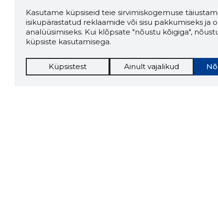
Kasutame küpsiseid teie sirvimiskogemuse täiustami
isikupärastatud reklaamide või sisu pakkumiseks ja o
analüüsimiseks. Kui klõpsate "nõustu kõigiga", nõust
küpsiste kasutamisega.
Küpsistest
Ainult vajalikud
Nõ
Storybo
Storybook
firma v
kui usa
Chrome laiendus
LAADI