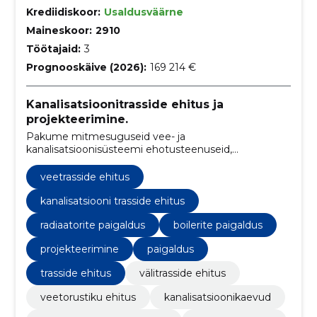
Krediidiskoor:
Usaldusväärne
Maineskoor:
2910
Töötajaid:
3
Prognooskäive (2026):
169 214 €
Kanalisatsioonitrasside ehitus ja
projekteerimine.
Pakume mitmesuguseid vee- ja
kanalisatsioonisüsteemi ehotusteenuseid,
eesmärgiga luua lahendusi, mis tagavad mugava ja
funktsionaalse elukeskkonna.
veetrasside ehitus
kanalisatsiooni trasside ehitus
radiaatorite paigaldus
boilerite paigaldus
projekteerimine
paigaldus
trasside ehitus
välitrasside ehitus
veetorustiku ehitus
kanalisatsioonikaevud