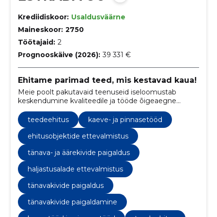
Krediidiskoor:
Usaldusväärne
Maineskoor:
2750
Töötajaid:
2
Prognooskäive (2026):
39 331 €
Ehitame parimad teed, mis kestavad kaua!
Meie poolt pakutavaid teenuseid iseloomustab
keskendumine kvaliteedile ja tööde õigeaegne
teostus. Pidevalt otsime uusi võimalusi ja viise oma
töö efektiivsuse tõstmiseks. Tänu meeskonna
teedeehitus
kaeve- ja pinnasetööd
rikkalikule kogemusele suudame teostada igasuguse
keerukusega projekte.
ehitusobjektide ettevalmistus
tänava- ja äärekivide paigaldus
haljastusalade ettevalmistus
tänavakivide paigaldus
tänavakivide paigaldamine