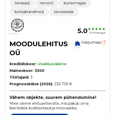
terrassid
remont
kortermajad
kontaktandmed
terviserada
5.0
3 hinnangut
MOODULEHITUS
Harjumaa
OÜ
Krediidiskoor:
Usaldusväärne
Maineskoor:
3300
Töötajaid:
3
Prognooskäive (2026):
236 705 €
Vähem objekte, suurem pühendumine!
Meie oleme ehitusettevõte, mis pakub oma
klientidele kvaliteetseid ja innovaatilisi
ehituslahendusi. Meie meeskond aitab Teil lahendada