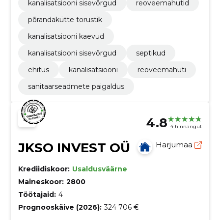
kanalisatsiooni sisevõrgud
reoveemahutid
põrandakütte torustik
kanalisatsiooni kaevud
kanalisatsiooni sisevõrgud
septikud
ehitus
kanalisatsiooni
reoveemahuti
sanitaarseadmete paigaldus
4.8
4 hinnangut
JKSO INVEST OÜ
Harjumaa
Krediidiskoor:
Usaldusväärne
Maineskoor:
2800
Töötajaid:
4
Prognooskäive (2026):
324 706 €