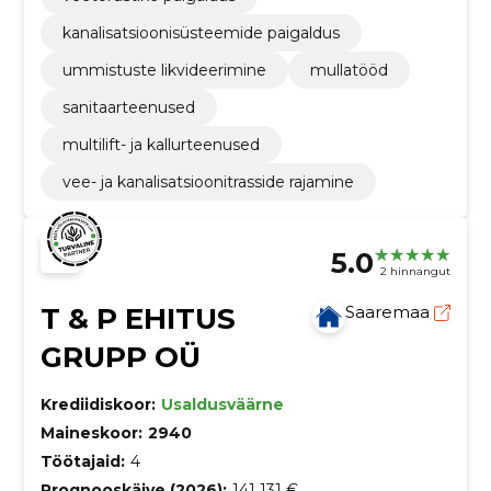
kanalisatsioonisüsteemide paigaldus
ummistuste likvideerimine
mullatööd
sanitaarteenused
multilift- ja kallurteenused
vee- ja kanalisatsioonitrasside rajamine
5.0
2 hinnangut
T & P EHITUS
Saaremaa
GRUPP OÜ
Krediidiskoor:
Usaldusväärne
Maineskoor:
2940
Töötajaid:
4
Prognooskäive (2026):
141 131 €