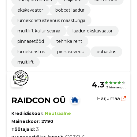
ekskavaator
bobcat laadur
lumekoristusteenus maasturiga
multilift kallur scania
laadur-ekskavaator
pinnasetööd
tehnika rent
lumekoristus
pinnasevedu
puhastus
multilift
4.3
3 hinnangut
RAIDCON OÜ
Harjumaa
Krediidiskoor:
Neutraalne
Maineskoor:
2790
Töötajaid:
3