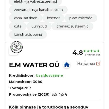
elektri- ja valvesüsteemid
veevarustus ja kanalisatsioon
kanalisatsioon
insener
plaatimistööd
küte
uuringud
drenaažisüsteemid
konstruktsioonid
4.8
5 hinnangut
E.M WATER OÜ
Harjumaa
Krediidiskoor:
Usaldusväärne
Maineskoor:
3080
Töötajaid:
7
Prognooskäive (2026):
655 745 €
Kõik pinnase ja torutöödega seonduv