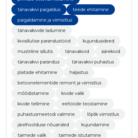
tänavakivi paigaldus
teede ehitamine
paigaldamine ja viimistlus
tänavakivide ladumine
kivisillutise parandustööd
kujundusideed
mustriline sillutis
tänavakivid
äärekivid
tänavakivi parandus
tänavakivi puhastus
platside ehitamine
haljastus
betoonelementide remont ja viimistlus
mõõdistamine
kivide valik
kivide tellimine
eeltööde teostamine
puhastusmeetodi valimine
lõplik viimistlus
järelhoolduse nõuanded
kujundamine
taimede valik
taimede istutamine