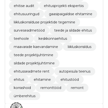
ehitise audit
ehitusprojekti ekspertiis
ehitusuuringud
gaasipaigaldise ehitamine
liikluskorralduse projektide tegemine
surveseadmetööd
teede ja sildade ehitus
teehoole
keskkonnaehitus
maavarade kaevandamine
liikluskorraldus
teede projektijuhtimine
sildade projektijuhtimine
ehitusseadmete rent
autopesula teenus
ehitus
ehitamine
ehitustööd
korrashoid
remonttööd
remont
ümberehitus