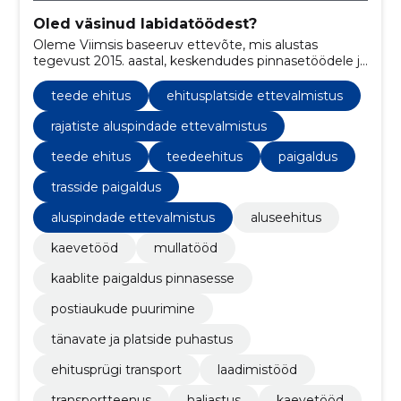
Oled väsinud labidatöödest?
Oleme Viimsis baseeruv ettevõte, mis alustas
tegevust 2015. aastal, keskendudes pinnasetöödele ja
erinevatele aluse-ehitus töödele.
teede ehitus
ehitusplatside ettevalmistus
rajatiste aluspindade ettevalmistus
teede ehitus
teedeehitus
paigaldus
trasside paigaldus
aluspindade ettevalmistus
aluseehitus
kaevetööd
mullatööd
kaablite paigaldus pinnasesse
postiaukude puurimine
tänavate ja platside puhastus
ehitusprügi transport
laadimistööd
transportteenus
haljastus
kaevetööd