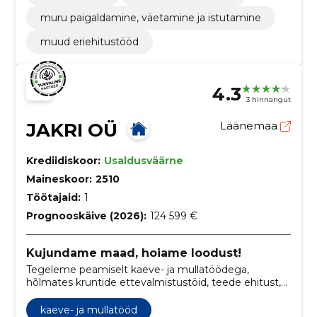
muru paigaldamine, väetamine ja istutamine
muud eriehitustööd
4.3
3 hinnangut
JAKRI OÜ
Läänemaa
Krediidiskoor:
Usaldusväärne
Maineskoor:
2510
Töötajaid:
1
Prognooskäive (2026):
124 599 €
Kujundame maad, hoiame loodust!
Tegeleme peamiselt kaeve- ja mullatöödega,
hõlmates kruntide ettevalmistustöid, teede ehitust,
võsalõikust ning palju muud. Eesmärk on tagada
klientidele terviklik lahendus.
kaeve- ja mullatööd