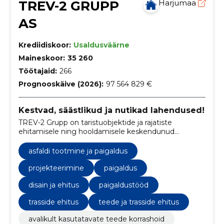
TREV-2 GRUPP
Harjumaa
AS
Krediidiskoor:
Usaldusväärne
Maineskoor:
35 260
Töötajaid:
266
Prognooskäive (2026):
97 564 829 €
Kestvad, säästlikud ja nutikad lahendused!
TREV-2 Grupp on taristuobjektide ja rajatiste
ehitamisele ning hooldamisele keskendunud
ettevõte.
asfaldi tootmine ja paigaldus
projekteerimine
paigaldus
disain ja ehitus
paigaldustööd
trasside ehitus
teede ja trasside ehitus
avalikult kasutatavate teede korrashoid