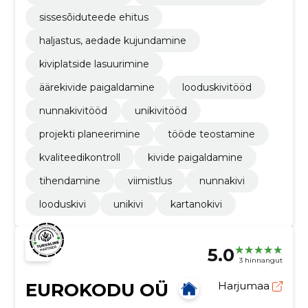
sissesõiduteede ehitus
haljastus, aedade kujundamine
kiviplatside lasuurimine
äärekivide paigaldamine
looduskivitööd
nunnakivitööd
unikivitööd
projekti planeerimine
tööde teostamine
kvaliteedikontroll
kivide paigaldamine
tihendamine
viimistlus
nunnakivi
looduskivi
unikivi
kartanokivi
5.0
3 hinnangut
EUROKODU OÜ
Harjumaa