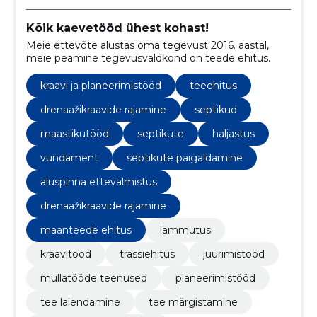
Kõik kaevetööd ühest kohast!
Meie ettevõte alustas oma tegevust 2016. aastal,
meie peamine tegevusvaldkond on teede ehitus.
kraavi ja planeerimistööd
teeehitus
drenaažikraavide rajamine
septikud
maastikutööd
septikute
haljastus
vundament
septikute paigaldamine
aluspinna ettevalmistus
drenaažikraavide rajamine
maanteede ehitus
lammutus
kraavitööd
trassiehitus
juurimistööd
mullatööde teenused
planeerimistööd
tee laiendamine
tee märgistamine