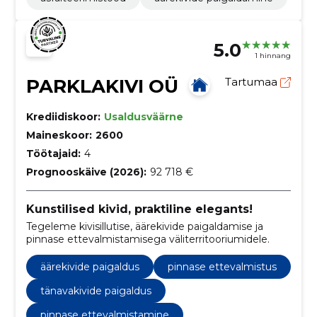
5.0
1 hinnang
PARKLAKIVI OÜ
Tartumaa
Krediidiskoor:
Usaldusväärne
Maineskoor:
2600
Töötajaid:
4
Prognooskäive (2026):
92 718 €
Kunstilised kivid, praktiline elegants!
Tegeleme kivisillutise, äärekivide paigaldamise ja
pinnase ettevalmistamisega väliterritooriumidele.
äärekivide paigaldus
pinnase ettevalmistus
tänavakivide paigaldus
pinnase ettevalmistamine