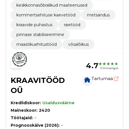
keskkonnasõbralikud maateenused
kommertsehituse kaevetööd
metsandus
kraavide puhastus
raietööd
pinnase stabiliseerimine
maastikuehitustööd
võsalõikus
4.7
3 hinnangut
KRAAVITÖÖD
Tartumaa
OÜ
Krediidiskoor:
Usaldusväärne
Maineskoor:
2420
Töötajaid:
–
Prognooskäive (2026):
–