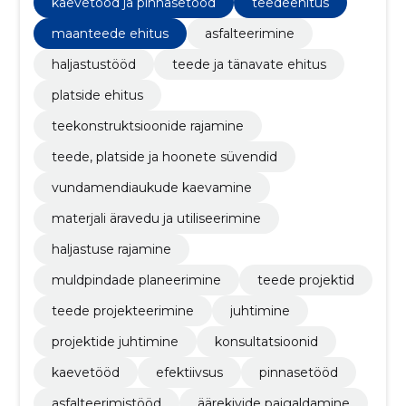
kaevetööd ja pinnasetööd
teedeehitus
maanteede ehitus
asfalteerimine
haljastustööd
teede ja tänavate ehitus
platside ehitus
teekonstruktsioonide rajamine
teede, platside ja hoonete süvendid
vundamendiaukude kaevamine
materjali äravedu ja utiliseerimine
haljastuse rajamine
muldpindade planeerimine
teede projektid
teede projekteerimine
juhtimine
projektide juhtimine
konsultatsioonid
kaevetööd
efektiivsus
pinnasetööd
asfalteerimistööd
äärekivide paigaldamine