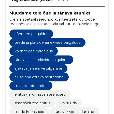
Muudame teie õue ja tänava kauniks!
Oleme spetsialiseerunud kvaliteetsete kivitööde
teostamisele, pakkudes laia valikut teenuseid nagu
tänava- ja äärekivide paigaldus ning erinevate
kivitoodete kasutamine.
kõnnitee paigaldus
teede ja platside äärekivide paigaldus
kõnniteede paigaldus
tänava- ja äärekivide paigaldus
ajakava ja eelarve jälgimine
aluspinna ettevalmistamine
maanteede ehitus
ehitus- ja kinnisvarateenused
sissesõidutee ehitus
kivisillutis
teede korrashoid
tänavakivide ladumine