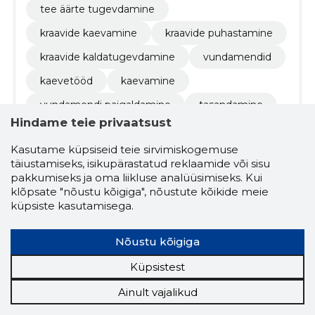
tee äärte tugevdamine
kraavide kaevamine
kraavide puhastamine
kraavide kaldatugevdamine
vundamendid
kaevetööd
kaevamine
vundamendi paigaldamine
tasandamine
Hindame teie privaatsust
korrastamine
Kasutame küpsiseid teie sirvimiskogemuse
täiustamiseks, isikupärastatud reklaamide või sisu
5.0
pakkumiseks ja oma liikluse analüüsimiseks. Kui
1 hinnang
klõpsate "nõustu kõigiga", nõustute kõikide meie
küpsiste kasutamisega.
VRA-PARTNER OÜ
Nõustu kõigiga
Krediidiskoor:
Usaldusväärne
Maineskoor:
2300
Küpsistest
Töötajaid:
2
Ainult vajalikud
Prognooskäive (2026):
82 715 €