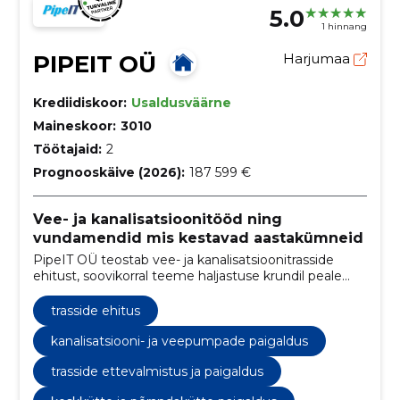
5.0
1 hinnang
PIPEIT OÜ
Harjumaa
Krediidiskoor:
Usaldusväärne
Maineskoor:
3010
Töötajaid:
2
Prognooskäive (2026):
187 599 €
Vee- ja kanalisatsioonitööd ning
vundamendid mis kestavad aastakümneid
PipeIT OÜ teostab vee- ja kanalisatsioonitrasside
ehitust, soovikorral teeme haljastuse krundil peale
tööde lõppu. Lisaks ehitame plaat ja lintvundamente
koos kõigi kommunikatsioonidega ning teostame
trasside ehitus
erinevaid torutöid. Vajadusel teeme sulle projekti ja
ajame korda dokumentatsiooni kohaliku vee-
kanalisatsiooni- ja veepumpade paigaldus
ettevõttega.
trasside ettevalmistus ja paigaldus