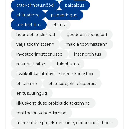
ettevalmistustööd
paigaldus
ehitusfirma
planeeringud
teedeehitus
ehitus
hooneehitusfirmad
geodeesiateenused
varja tootmistsehh
maidla tootmistsehh
investeerimisteenused
insenerehitus
muinsuskaitse
tuleohutus
avalikult kasutatavate teede korrashoid
ehitamine
ehitusprojekti ekspertiis
ehitusuuringud
liikluskorralduse projektide tegemine
renttööjõu vahendamine
tuleohutuse projekteerimine, ehitamine ja hool
damine