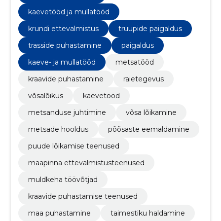
kaevetööd ja mullatööd
krundi ettevalmistus
truupide paigaldus
trasside puhastamine
paigaldus
kaeve- ja mullatööd
metsatööd
kraavide puhastamine
raietegevus
võsalõikus
kaevetööd
metsanduse juhtimine
võsa lõikamine
metsade hooldus
põõsaste eemaldamine
puude lõikamise teenused
maapinna ettevalmistusteenused
muldkeha töövõtjad
kraavide puhastamise teenused
maa puhastamine
taimestiku haldamine