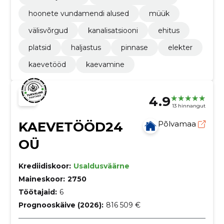
hoonete vundamendi alused
müük
välisvõrgud
kanalisatsiooni
ehitus
platsid
haljastus
pinnase
elekter
kaevetööd
kaevamine
4.9
13 hinnangut
KAEVETÖÖD24
Põlvamaa
OÜ
Krediidiskoor:
Usaldusväärne
Maineskoor:
2750
Töötajaid:
6
Prognooskäive (2026):
816 509 €