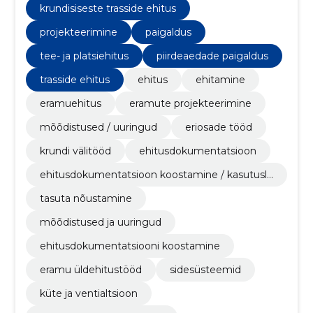
erinevaid ehitusprotsessi ja projekteerimisega seotud
krundisiseste trasside ehitus
küsimusi ning tagab alati tulemuse, mis vastab
kõrgeimatele kvaliteedinõuetele.
projekteerimine
paigaldus
tee- ja platsiehitus
piirdeaedade paigaldus
trasside ehitus
ehitus
ehitamine
eramuehitus
eramute projekteerimine
mõõdistused / uuringud
eriosade tööd
krundi välitööd
ehitusdokumentatsioon
ehitusdokumentatsioon koostamine / kasutuslu
bade taotlemine
tasuta nõustamine
mõõdistused ja uuringud
ehitusdokumentatsiooni koostamine
eramu üldehitustööd
sidesüsteemid
küte ja ventialtsioon