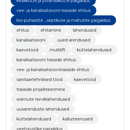
keskkütte ja põrandakütte paigaldus
vee- ja kanalisatsiooni-trasside ehitus
bio-puhastite , septikute ja mahutite paigaldus
ehitus
ehitamine
lahendused
kanalisatsiooni
uued arendused
kaevetööd
multilift
küttelahendused
kanalisatsiooni trasside ehitus
vee- ja kanalisatsioonitrasside ehitus
sanitaartehnilised tööd
kaevetööd
trasside projekteerimine
eramute terviklahendused
uusarenduste lahendused
küttelahendused
kallurteenused
veetorustike paigaldus