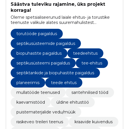
Säästva tuleviku rajamine, üks projekt
korraga!
Oleme spetsialiseerunud laiale ehitus- ja torustike
teenuste valikule alates suuremahulistest
projektidest kuni väiksemate, detailsete töödeni.
torutööde paigaldus
septikusüsteemide paigaldus
biopuhastite paigaldus
teedeehitus
septikusüsteemi paigaldus
tee-ehitus
septiktankide ja biopuhastite paigaldus
planeerimis
teede ehitus
mullatööde teenused
santehnilised tööd
kaevamistööd
üldine ehitustöö
puistematerjalide vedu/müük
raskeveo treileri teenus
kraavide kuivendus