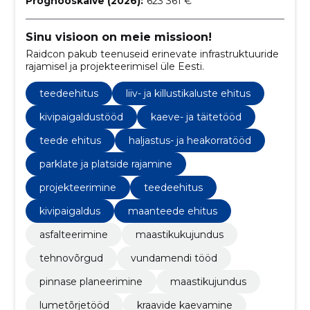
Prognooskäive (2026):
623 361 €
Sinu visioon on meie missioon!
Raidcon pakub teenuseid erinevate infrastruktuuride
rajamisel ja projekteerimisel üle Eesti.
teedeehitus
liiv- ja killustikaluste ehitus
kivipaigaldustööd
kaeve- ja täitetööd
teede ehitus
haljastus- ja heakorratööd
parklate ja platside rajamine
projekteerimine
teedeehitus
kivipaigaldus
maanteede ehitus
asfalteerimine
maastikukujundus
tehnovõrgud
vundamendi tööd
pinnase planeerimine
maastikujundus
lumetõrjetööd
kraavide kaevamine