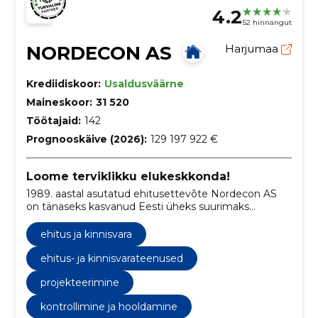
4.2
52 hinnangut
NORDECON AS
Harjumaa
Krediidiskoor:
Usaldusväärne
Maineskoor:
31 520
Töötajaid:
142
Prognooskäive (2026):
129 197 922 €
Loome terviklikku elukeskkonda!
1989. aastal asutatud ehitusettevõte Nordecon AS
on tänaseks kasvanud Eesti üheks suurimaks
ehituskontserniks.
ehitus ja kinnisvara
ehitus- ja kinnisvarateenused
projekteerimine
kontrollimine ja hooldamine