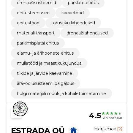
drenaašisüsteemid
parklate ehitus
ehitusteenused
kaevetööd
ehitustööd
torustiku lahendused
materjali transport
drenaažilahendused
parkimisplatsi ehitus
elamu- ja ärihoonete ehitus
mullatööd ja maastikukujundus
tiikide ja järvide kaevamine
äravoolusüsteemi paigaldus
hulgi materjali müük ja kohaletoimetamine
4.5
2 hinnangut
ESTRADA OÜ
Harjumaa