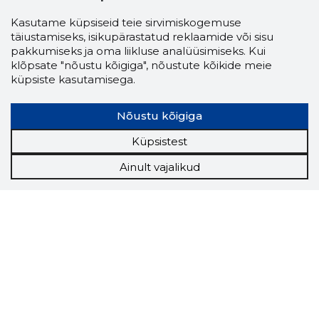
Kasutame küpsiseid teie sirvimiskogemuse
täiustamiseks, isikupärastatud reklaamide või sisu
pakkumiseks ja oma liikluse analüüsimiseks. Kui
klõpsate "nõustu kõigiga", nõustute kõikide meie
küpsiste kasutamisega.
Nõustu kõigiga
Küpsistest
Ainult vajalikud
Storybook
Chrome laiendus
Storybooki laiendus ütleb Sulle, mis firma