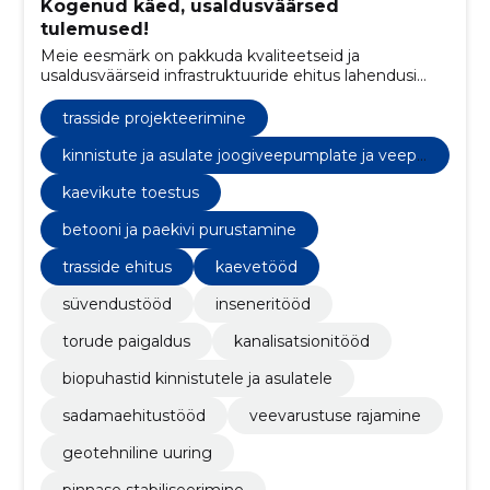
Kogenud käed, usaldusväärsed
tulemused!
Meie eesmärk on pakkuda kvaliteetseid ja
usaldusväärseid infrastruktuuride ehitus lahendusi
igasuguste projektide jaoks. Meie meeskond tagab,
et tulemused vastavad kõrgetele standarditele.
trasside projekteerimine
kinnistute ja asulate joogiveepumplate ja veepu
hastusseadmete ehitamine
kaevikute toestus
betooni ja paekivi purustamine
trasside ehitus
kaevetööd
süvendustööd
inseneritööd
torude paigaldus
kanalisatsionitööd
biopuhastid kinnistutele ja asulatele
sadamaehitustööd
veevarustuse rajamine
geotehniline uuring
pinnase stabiliseerimine