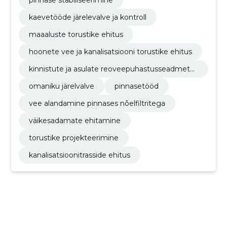
kaevetööde järelevalve ja kontroll
maaaluste torustike ehitus
hoonete vee ja kanalisatsiooni torustike ehitus
kinnistute ja asulate reoveepuhastusseadmete
ehitamine
omaniku järelvalve
pinnasetööd
vee alandamine pinnases nõelfiltritega
väikesadamate ehitamine
torustike projekteerimine
kanalisatsioonitrasside ehitus