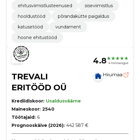
ehitusviimistlusteenused
siseviimistlus
hooldustööd
põrandakütte paigaldus
katusetööd
vundament
hoone ehitustööd
4.8
4 hinnangut
TREVALI
Hiiumaa
ERITÖÖD OÜ
Krediidiskoor:
Usaldusväärne
Maineskoor:
2540
Töötajaid:
6
Prognooskäive (2026):
442 587 €