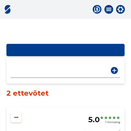
2 ettevõtet
5.0
1 hinnang