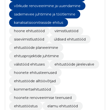
võrkude renoveerimine ja uuendamine
sademevee juhtimine ja töötlemine
kanalisatsioonitrasside ehitus
hoone ehitustööd
viimistlustööd
siseviimistlustööd
üldised ehitustööd
ehitustööde planeerimine
ehitusprojektide juhtimine
välistööd ehituses
ehitustööde järelevalve
hoonete ehitusteenused
ehitustööde alltöövõtjad
kommertsehitustööd
hoonete renoveerimise teenused
ehitustööstus
elamu ehitustööd