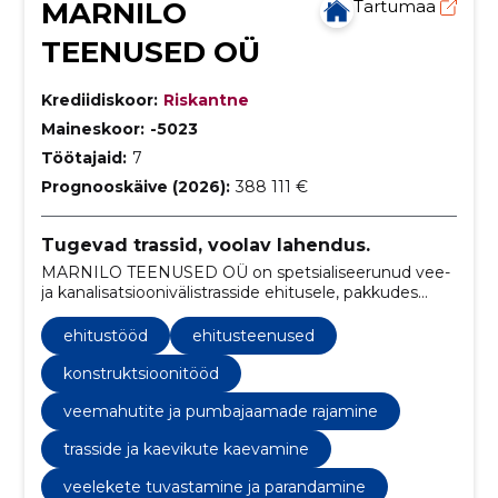
MARNILO
Tartumaa
TEENUSED OÜ
Krediidiskoor:
Riskantne
Maineskoor:
-5023
Töötajaid:
7
Prognooskäive (2026):
388 111 €
Tugevad trassid, voolav lahendus.
MARNILO TEENUSED OÜ on spetsialiseerunud vee-
ja kanalisatsioonivälistrasside ehitusele, pakkudes
kvaliteetseid ja vastupidavaid lahendusi kogu Eestis.
ehitustööd
ehitusteenused
konstruktsioonitööd
veemahutite ja pumbajaamade rajamine
trasside ja kaevikute kaevamine
veelekete tuvastamine ja parandamine