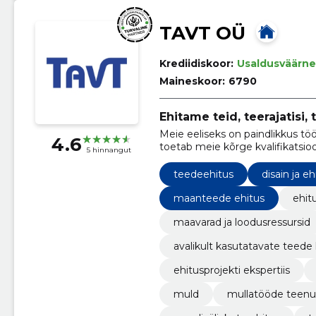
TAVT OÜ
Krediidiskoor:
Usaldusväärne
Maineskoor:
6790
Ehitame teid, teerajatisi
Meie eeliseks on paindlikkus t
4.6
toetab meie kõrge kvalifikatsio
5 hinnangut
kogemus.
teedeehitus
disain ja eh
maanteede ehitus
ehitu
maavarad ja loodusressursid
avalikult kasutatavate teede
ehitusprojekti ekspertiis
muld
mullatööde teen