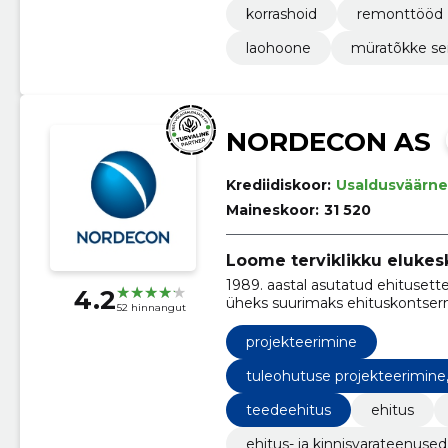
korrashoid
remonttööd
laohoone
müratõkke se
NORDECON AS
Krediidiskoor:
Usaldusväärne
Maineskoor:
31 520
Loome terviklikku elukes
1989. aastal asutatud ehitusettevõte Nordecon AS on tänaseks kasvanud Eesti
4.2
üheks suurimaks ehituskontsern
52 hinnangut
projekteerimine
tuleohutuse projekteerimine
teedeehitus
ehitus
ehitus- ja kinnisvarateenused