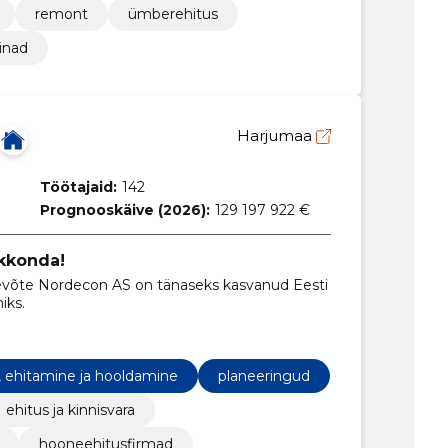
remont
ümberehitus
inad
Harjumaa
Töötajaid:
142
Prognooskäive (2026):
129 197 922 €
kkonda!
iks.
, ehitamine ja hooldamine
planeeringud
ehitus ja kinnisvara
hooneehitusfirmad