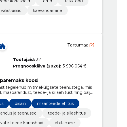
eede korrashoid
torud
trassitööd
välistrassid
kaevandamine
Tartumaa
Töötajaid:
32
Prognooskäive (2026):
3 996 064 €
 paremaks koos!
ast tegelenud mitmekülgsete teenustega, mis
 maaparandust, teede- ja sillaehitust ning palju
t abi metsa- ja põllumajandusvaldkonnas ning
us
disain
maanteede ehitus
andus ja teenused
teede- ja sillaehitus
avate teede korrashoid
ehitamine