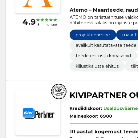
Atemo – Maanteede, raud
ATEMO on taristuehituse valdk
4.9
põhitegevusalaks on rajatiste 
8 hinnangut
tegevused.
projekteerimine
maante
avalikult kasutatavate teede
teede ehitus ja korrashoid
killustikaluste ehitus
täi
KIVIPARTNER O
Krediidiskoor:
Usaldusväärne
Maineskoor:
6900
10 aastat kogemust teede