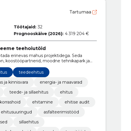
Tartumaa
Töötajaid:
32
Prognooskäive (2026):
4 319 204 €
, teeme teehoiutöid
öötada erinevas mahus projektidega. Seda
on, koostööpartnerid, moodne tehnikapark ja
itus
teedeehitus
s ja kinnisvara
energia- ja maavarad
teede- ja sillaehitus
ehitus
 korrashoid
ehitamine
ehitise audit
ehitusuuringud
asfalteerimistööd
used
sillaehitus