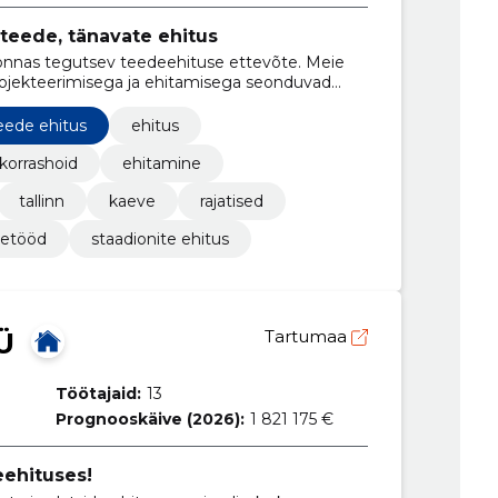
teede, tänavate ehitus
onnas tegutsev teedeehituse ettevõte. Meie
projekteerimisega ja ehitamisega seonduvad
ede ehitus
ehitus
 korrashoid
ehitamine
tallinn
kaeve
rajatised
tetööd
staadionite ehitus
Ü
Tartumaa
Töötajaid:
13
Prognooskäive (2026):
1 821 175 €
ehituses!