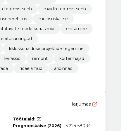
ja tootmistsehh
maidla tootmistsehh
insenerehitus
muinsuskaitse
sutatavate teede korrashoid
ehitamine
ehitusuuringud
liikluskorralduse projektide tegemine
terrassid
remont
kortermajad
rada
ridaelamud
äripinnad
Harjumaa
Töötajaid:
35
Prognooskäive (2026):
15 224 580 €