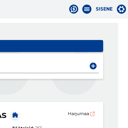
SISENE
AS
Harjumaa