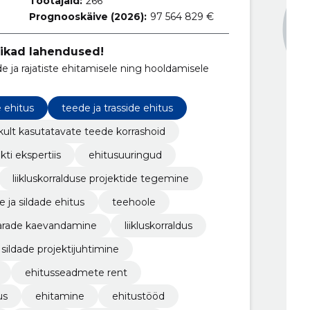
Töötajaid:
266
Prognooskäive (2026):
97 564 829 €
tikad lahendused!
e ja rajatiste ehitamisele ning hooldamisele
e ehitus
teede ja trasside ehitus
ikult kasutatavate teede korrashoid
kti ekspertiis
ehitusuuringud
liikluskorralduse projektide tegemine
 ja sildade ehitus
teehoole
rade kaevandamine
liikluskorraldus
sildade projektijuhtimine
ehitusseadmete rent
us
ehitamine
ehitustööd