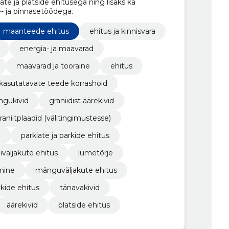
ate ja platside ehitusega ning lisaks ka
- ja pinnasetöödega.
maanteede ehitus
ehitus ja kinnisvara
energia- ja maavarad
maavarad ja tooraine
ehitus
t kasutatavate teede korrashoid
ingukivid
graniidist äärekivid
raniitplaadid (välitingimustesse)
d
parklate ja parkide ehitus
iväljakute ehitus
lumetõrje
mine
mänguväljakute ehitus
kide ehitus
tänavakivid
äärekivid
platside ehitus