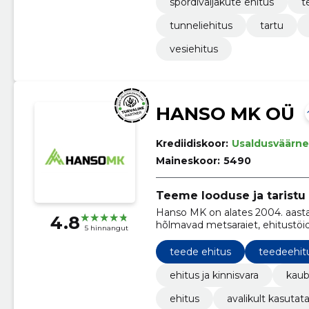
spordiväljakute ehitus
t
tunneliehitus
tartu
vesiehitus
HANSO MK OÜ
Krediidiskoor:
Usaldusväärne
Maineskoor:
5490
Teeme looduse ja taristu
Hanso MK on alates 2004. aast
4.8
hõlmavad metsaraiet, ehitustöid,
5 hinnangut
muud, pakkudes professionaalse
infrastruktuuriarenduses.
teede ehitus
teedeehit
ehitus ja kinnisvara
kaub
ehitus
avalikult kasutat