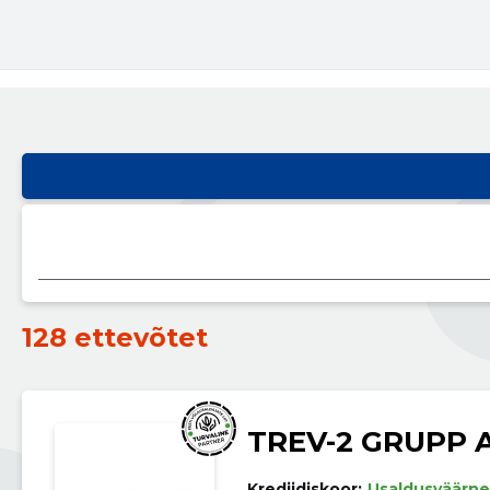
128 ettevõtet
TREV-2 GRUPP 
Krediidiskoor:
Usaldusväärne