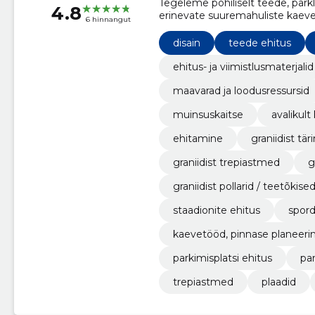
Tegeleme põhiliselt teede, parkl
4.8
erinevate suuremahuliste kaeve
6 hinnangut
disain
teede ehitus
ehitus- ja viimistlusmaterjalid
maavarad ja loodusressursid
muinsuskaitse
avalikul
ehitamine
graniidist tär
graniidist trepiastmed
g
graniidist pollarid / teetõkise
staadionite ehitus
spord
kaevetööd, pinnase planeeri
parkimisplatsi ehitus
par
trepiastmed
plaadid