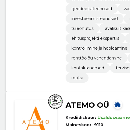
geodeesiateenused
var
investeerimisteenused
tuleohutus
avalikult ka
ehitusprojekti ekspertiis
kontrollimine ja hooldamine
renttööjõu vahendamine
kontaktandmed
tervise
rootsi
ATEMO OÜ
Krediidiskoor:
Usaldusväärne
Maineskoor:
9110