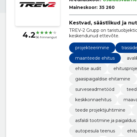
Maineskoor:
35 260
Kestvad, säästlikud ja nu
TREV-2 Grupp on taristuobjektid
4.2
keskendunud ettevõte.
56 hinnangut
projekteerimine
trassid
maanteede ehitus
aval
ehitise audit
ehitusproje
gaasipaigaldise ehitamine
surveseadmetööd
teede
keskkonnaehitus
maava
teede projektijuhtimine
asfaldi tootmine ja paigaldus
autopesula teenus
ehit