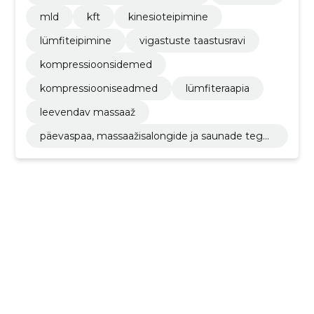
mld
kft
kinesioteipimine
lümfiteipimine
vigastuste taastusravi
kompressioonsidemed
kompressiooniseadmed
lümfiteraapia
leevendav massaaž
päevaspaa, massaažisalongide ja saunade tege
vus