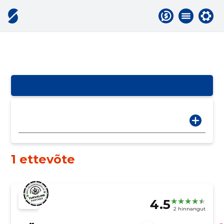
1 ettevõte
4.5
2 hinnangut