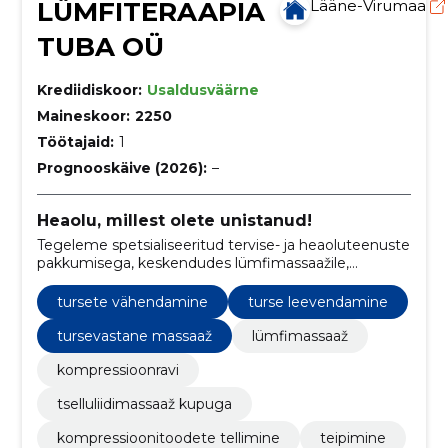
LÜMFITERAAPIA
Lääne-Virumaa
TUBA OÜ
Krediidiskoor:
Usaldusväärne
Maineskoor:
2250
Töötajaid:
1
Prognooskäive (2026):
–
Heaolu, millest olete unistanud!
Tegeleme spetsialiseeritud tervise- ja heaoluteenuste
pakkumisega, keskendudes lümfimassaažile,
kompressioonravile ning individuaalsele lähenemisele
erinevate terviseseisundite ja probleemide
tursete vähendamine
turse leevendamine
lahendamisel.
tursevastane massaaž
lümfimassaaž
kompressioonravi
tselluliidimassaaž kupuga
kompressioonitoodete tellimine
teipimine