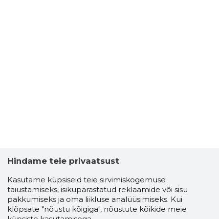
Hindame teie privaatsust
Kasutame küpsiseid teie sirvimiskogemuse
täiustamiseks, isikupärastatud reklaamide või sisu
pakkumiseks ja oma liikluse analüüsimiseks. Kui
klõpsate "nõustu kõigiga", nõustute kõikide meie
küpsiste kasutamisega.