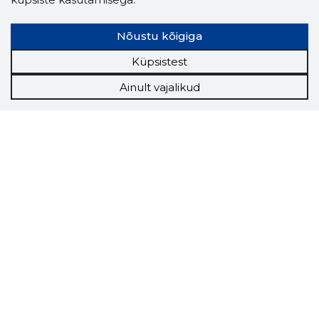
Nõustu kõigiga
Küpsistest
Ainult vajalikud
Storybook
Chrome laiendus
Storybooki laiendus ütleb Sulle, mis firma
veebilehel Sa parajasti viibid ja kui usaldusväärne
see firma täna on.
LAADI LAIENDUS ALLA