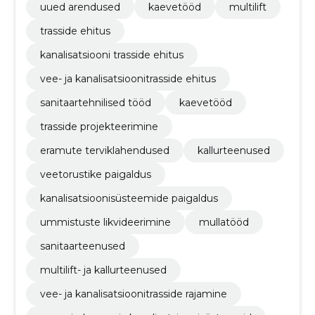
uued arendused
kaevetööd
multilift
trasside ehitus
kanalisatsiooni trasside ehitus
vee- ja kanalisatsioonitrasside ehitus
sanitaartehnilised tööd
kaevetööd
trasside projekteerimine
eramute terviklahendused
kallurteenused
veetorustike paigaldus
kanalisatsioonisüsteemide paigaldus
ummistuste likvideerimine
mullatööd
sanitaarteenused
multilift- ja kallurteenused
vee- ja kanalisatsioonitrasside rajamine