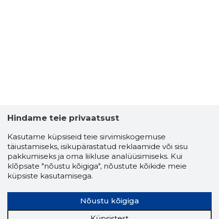
Hindame teie privaatsust
Kasutame küpsiseid teie sirvimiskogemuse
täiustamiseks, isikupärastatud reklaamide või sisu
pakkumiseks ja oma liikluse analüüsimiseks. Kui
klõpsate "nõustu kõigiga", nõustute kõikide meie
küpsiste kasutamisega.
Nõustu kõigiga
Küpsistest