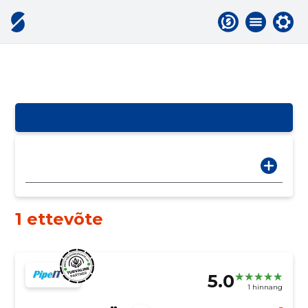
1 ettevõte
5.0
1 hinnang