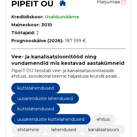
PIPEIT OÜ
Harjumaa
Krediidiskoor:
Usaldusväärne
Maineskoor:
3010
Töötajaid:
2
Prognooskäive (2026):
187 599 €
Vee- ja kanalisatsioonitööd ning
vundamendid mis kestavad aastakümneid
PipeIT OÜ teostab vee- ja kanalisatsioonitrasside
ehitust, soovikorral teeme haljastuse krundil peale
tööde lõppu. Lisaks ehitame plaat ja lintvundamente
koos kõigi kommunikatsioonidega ning teostame
küttelahendused
erinevaid torutöid. Vajadusel teeme sulle projekti ja
ajame korda dokumentatsiooni kohaliku vee-
uusarenduste lahendused
ettevõttega.
küttelahendused
uusarenduste küttelahendused
ehitus
ehitamine
lahendused
kanalisatsiooni