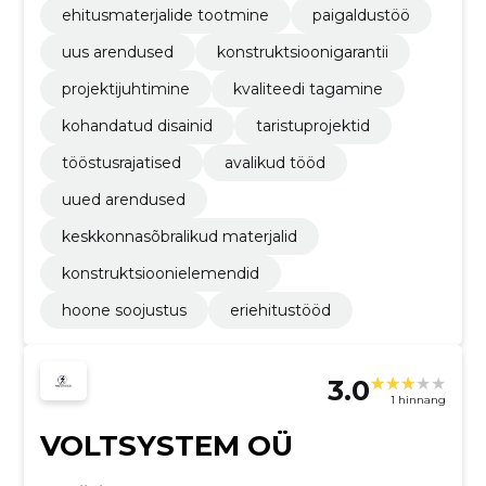
ehitusmaterjalide tootmine
paigaldustöö
uus arendused
konstruktsioonigarantii
projektijuhtimine
kvaliteedi tagamine
kohandatud disainid
taristuprojektid
tööstusrajatised
avalikud tööd
uued arendused
keskkonnasõbralikud materjalid
konstruktsioonielemendid
hoone soojustus
eriehitustööd
3.0
1 hinnang
VOLTSYSTEM OÜ