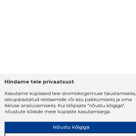
Hindame teie privaatsust
Storybook
Kasutame küpsiseid teie sirvimiskogemuse täiustamiseks,
Chrome laiendus
isikupärastatud reklaamide või sisu pakkumiseks ja oma
liikluse analüüsimiseks. Kui klõpsate "nõustu kõigiga",
nõustute kõikide meie küpsiste kasutamisega.
Storybooki laiendus ütleb Sulle, mis firma
veebilehel Sa parajasti viibid ja kui usaldusväärne
see firma täna on.
LAADI LAIENDUS ALLA
Nõustu kõigiga