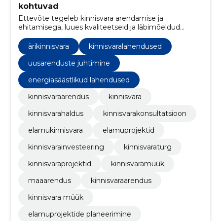
kohtuvad
Ettevõte tegeleb kinnisvara arendamise ja
ehitamisega, luues kvaliteetseid ja läbimõeldud
elamispindu. Fookuses on kaasaegne planeering,
energiatõhusus ja kestvad lahendused.
ärikinnisvara
kinnisvaralahendused
uusarenduste juhtimine
energiasäästlikud lahendused
kinnisvaraarendus
kinnisvara
kinnisvarahaldus
kinnisvarakonsultatsioon
elamukinnisvara
elamuprojektid
kinnisvarainvesteering
kinnisvaraturg
kinnisvaraprojektid
kinnisvaramüük
maaarendus
kinnisvaraarendus
kinnisvara müük
elamuprojektide planeerimine