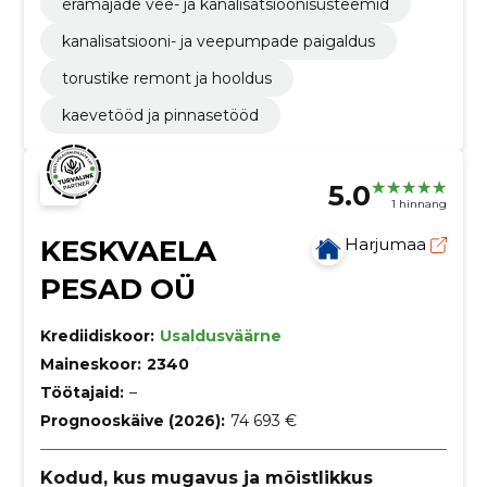
eramajade vee- ja kanalisatsioonisüsteemid
kanalisatsiooni- ja veepumpade paigaldus
torustike remont ja hooldus
kaevetööd ja pinnasetööd
5.0
1 hinnang
KESKVAELA
Harjumaa
PESAD OÜ
Krediidiskoor:
Usaldusväärne
Maineskoor:
2340
Töötajaid:
–
Prognooskäive (2026):
74 693 €
Kodud, kus mugavus ja mõistlikkus