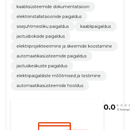
kaablisüsteemide dokumentatsioon
elektriinstallatsioonide paigaldus
sisejuhtmestiku paigaldus
kaablipaigaldus
jaotusbokside paigaldus
elektriprojekteerimine ja skeemide koostamine
automaatikasüsteemide paigaldus
jaotuskeskuste paigaldus
elektripaigaldiste mõõtmised ja testimine
automaatikasüsteemide hooldus
0.0
0 hinna