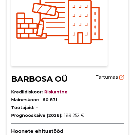
BARBOSA OÜ
Tartumaa
Krediidiskoor:
Riskantne
Maineskoor:
-60 831
Töötajaid:
–
Prognooskäive (2026):
189 252 €
Hoonete ehitustööd