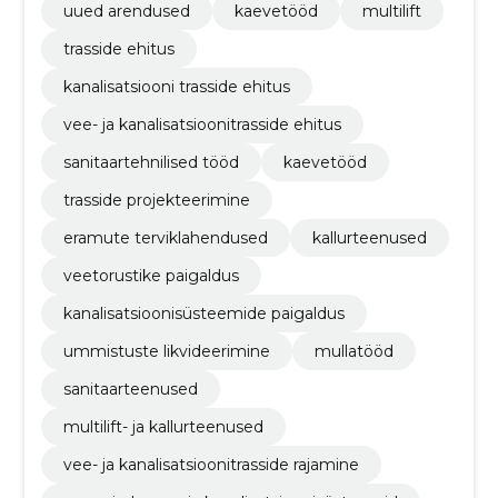
uued arendused
kaevetööd
multilift
trasside ehitus
kanalisatsiooni trasside ehitus
vee- ja kanalisatsioonitrasside ehitus
sanitaartehnilised tööd
kaevetööd
trasside projekteerimine
eramute terviklahendused
kallurteenused
veetorustike paigaldus
kanalisatsioonisüsteemide paigaldus
ummistuste likvideerimine
mullatööd
sanitaarteenused
multilift- ja kallurteenused
vee- ja kanalisatsioonitrasside rajamine