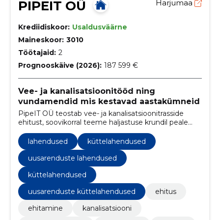
PIPEIT OÜ
Harjumaa
Krediidiskoor:
Usaldusväärne
Maineskoor:
3010
Töötajaid:
2
Prognooskäive (2026):
187 599 €
Vee- ja kanalisatsioonitööd ning
vundamendid mis kestavad aastakümneid
PipeIT OÜ teostab vee- ja kanalisatsioonitrasside
ehitust, soovikorral teeme haljastuse krundil peale
tööde lõppu. Lisaks ehitame plaat ja lintvundamente
koos kõigi kommunikatsioonidega ning teostame
lahendused
küttelahendused
erinevaid torutöid. Vajadusel teeme sulle projekti ja
ajame korda dokumentatsiooni kohaliku vee-
uusarenduste lahendused
ettevõttega.
küttelahendused
uusarenduste küttelahendused
ehitus
ehitamine
kanalisatsiooni