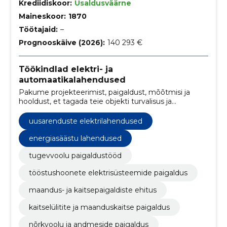
Krediidiskoor:
Usaldusväärne
Maineskoor:
1870
Töötajaid:
–
Prognooskäive (2026):
140 293 €
Töökindlad elektri- ja
automaatikalahendused
Pakume projekteerimist, paigaldust, mõõtmisi ja
hooldust, et tagada teie objekti turvalisus ja
töökindlus.
uusarenduste elektrilahendused
energiasäästu lahendused
tugevvoolu paigaldustööd
tööstushoonete elektrisüsteemide paigaldus
maandus- ja kaitsepaigaldiste ehitus
kaitselülitite ja maanduskaitse paigaldus
nõrkvoolu ja andmeside paigaldus