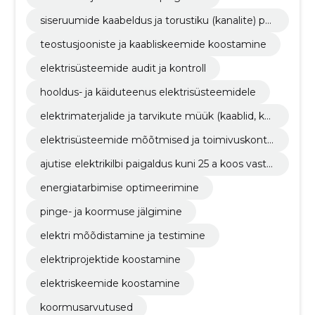
siseruumide kaabeldus ja torustiku (kanalite) pai
galdus
teostusjooniste ja kaabliskeemide koostamine
elektrisüsteemide audit ja kontroll
hooldus- ja käiduteenus elektrisüsteemidele
elektrimaterjalide ja tarvikute müük (kaablid, kai
tsmed)
elektrisüsteemide mõõtmised ja toimivuskontr
oll
ajutise elektrikilbi paigaldus kuni 25 a koos vasta
vusdeklaratsiooniga
energiatarbimise optimeerimine
pinge- ja koormuse jälgimine
elektri mõõdistamine ja testimine
elektriprojektide koostamine
elektriskeemide koostamine
koormusarvutused