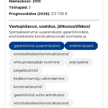
Maineskoor:
2310
Töötajaid:
3
Prognooskäive (2026):
213 728 €
Vastupidavus, usaldus, jätkusuutlikkus!
Spetsialiseerume uusarenduste garantiitöödele,
eriotstarbeliste konstruktsioonide loomisele ja
ehitusmaterjalide tootmisele, keskendudes
turvalisusele, tõhususele ja jätkusuutlikkusele.
garantiitööd uusarendustes
erilahendused
eriotstarbelised konstruktsioonid
ehitusmaterjalide tootmine
eriprojektid
paigaldustööd
keskkonnamõju vähendamine
konstruktsioonid
garantiitööd uutes arendustes
eriotstarbelised konstruktsioonid