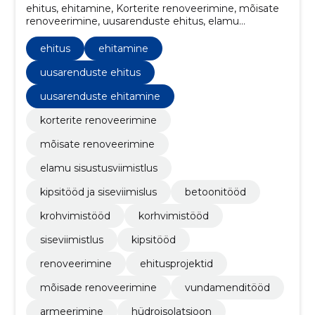
ehitus, ehitamine, Korterite renoveerimine, mõisate
renoveerimine, uusarenduste ehitus, elamu
sisustusviimistlus, kipsitööd ja siseviimislus,
betoonitööd, krohvimistööd, korhvimistööd
ehitus
ehitamine
uusarenduste ehitus
uusarenduste ehitamine
korterite renoveerimine
mõisate renoveerimine
elamu sisustusviimistlus
kipsitööd ja siseviimislus
betoonitööd
krohvimistööd
korhvimistööd
siseviimistlus
kipsitööd
renoveerimine
ehitusprojektid
mõisade renoveerimine
vundamenditööd
armeerimine
hüdroisolatsioon