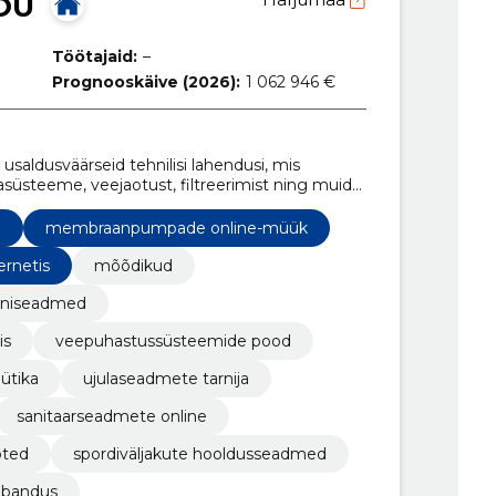
OÜ
Töötajaid:
–
Prognooskäive (2026):
1 062 946 €
saldusväärseid tehnilisi lahendusi, mis
steeme, veejaotust, filtreerimist ning muid
d
membraanpumpade online-müük
ernetis
mõõdikud
iniseadmed
is
veepuhastussüsteemide pood
ütika
ujulaseadmete tarnija
sanitaarseadmete online
oted
spordiväljakute hooldusseadmed
ubandus