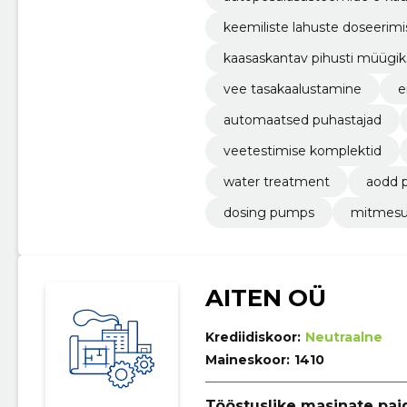
keemiliste lahuste doseerim
kaasaskantav pihusti müügik
vee tasakaalustamine
e
automaatsed puhastajad
veetestimise komplektid
water treatment
aodd 
dosing pumps
mitmesu
AITEN OÜ
Krediidiskoor:
Neutraalne
Maineskoor:
1410
Tööstuslike masinate pai