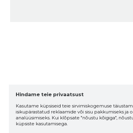
Hindame teie privaatsust
Kasutame küpsiseid teie sirvimiskogemuse täiustami
isikupärastatud reklaamide või sisu pakkumiseks ja o
analüüsimiseks. Kui klõpsate "nõustu kõigiga", nõust
küpsiste kasutamisega.