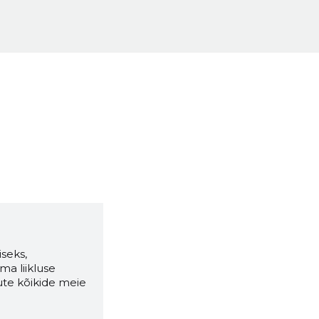
seks,
ma liikluse
ute kõikide meie