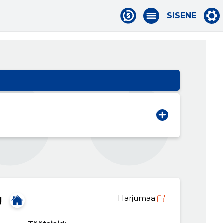
SISENE
Ü
Harjumaa