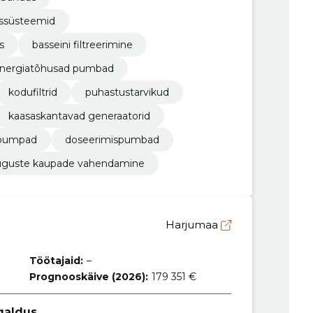
issüsteemid
s
basseini filtreerimine
nergiatõhusad pumbad
kodufiltrid
puhastustarvikud
kaasaskantavad generaatorid
pumpad
doseerimispumbad
guste kaupade vahendamine
Harjumaa
Töötajaid:
–
Prognooskäive (2026):
179 351 €
galdus