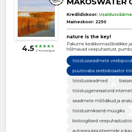
MAKOSWATER 
Krediidiskoor:
Usaldusväärne
Maineskoor:
2250
nature is the key!
Pakume keskkonnasõbralikke ja u
4.5
hõlmavad veepuhastust, pumbasü
2 hinnangut
vee töötlemise meetodeid.
tööstusseadmete veebipoo
puutevaba seebidosaator int
tööstusseadmed
basse
tööstusgeneraatorid internet
seadmete mõõdikud ja analü
tööstusmikserid müügiks
bioloogilised veepuhastusto
autopesulasüsteemide e-ka