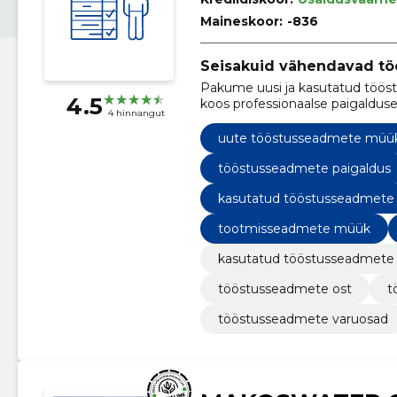
Maineskoor:
-836
Seisakuid vähendavad t
Pakume uusi ja kasutatud tööst
4.5
koos professionaalse paigaldus
4 hinnangut
tagame kiire järeltoe kogu sea
uute tööstusseadmete müü
tööstusseadmete paigaldus
kasutatud tööstusseadmet
tootmisseadmete müük
kasutatud tööstusseadmete 
tööstusseadmete ost
t
tööstusseadmete varuosad