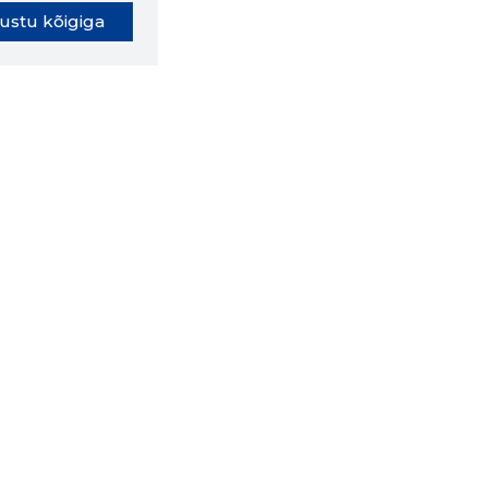
ustu kõigiga
oki laiendus ütleb Sulle, mis
eebilehel Sa parajasti viibid ja
ldusväärne see firma täna on.
 LAIENDUS ALLA
lused
Ettevõttest
Grupist
Kontakt
Liitu meiega