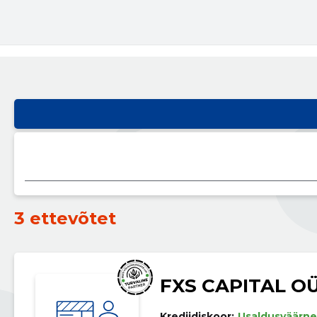
3 ettevõtet
FXS CAPITAL O
Krediidiskoor:
Usaldusväärne