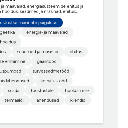
- ja maavarad, energiasüsteemide ehitus ja
a hooldus, seadmed ja masinad, ehitus,
amine, gaasitööd
östuslike masinate paigaldus
geetika
energia- ja maavarad
 hooldus
dus
seadmed ja masinad
ehitus
ise ehitamine
gaasitööd
oojuspumbad
surveseadmetööd
mis lahendused
keevitustööd
scada
tööstustele
hooldamine
termaalõli
lahendused
kliendid