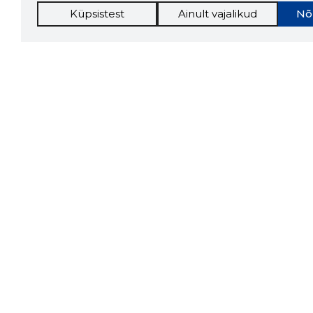
Küpsistest
Ainult vajalikud
Nõ
Storybo
Storybook
firma v
kui usa
Chrome laiendus
LAADI
Tööriistad
Lisavõima
Sooduspakkumised
Inforegister
Hanked
Krediidihaldus
Tööturg
Raportid