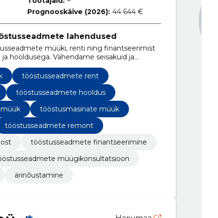
Töötajaid:
–
Prognooskäive (2026):
44 644 €
ööstusseadmete lahendused
usseadmete müüki, renti ning finantseerimist
e ja hooldusega. Vähendame seisakuid ja
dme eluea.
k
tööstusseadmete rent
tööstusseadmete hooldus
e müük
tööstusmasinate müük
tööstusseadmete remont
ost
tööstusseadmete finantseerimine
ööstusseadmete müügikonsultatsioon
ärinõustamine
Harjumaa