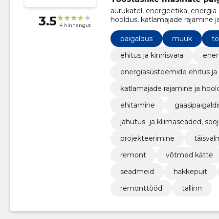
aurukatel, energeetika, energia
3.5
hooldus, katlamajade rajamine j
4 hinnangut
ehitamine, Gaasipaigaldise ehit
paigaldus
müük
tö
ehitus ja kinnisvara
ener
energiasüsteemide ehitus ja
katlamajade rajamine ja hool
ehitamine
gaasipaigald
jahutus- ja kliimaseaded, s
projekteerimine
täisval
remont
võtmed kätte
seadmeid
hakkepuit
remonttööd
tallinn