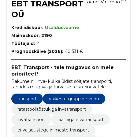
EBT TRANSPORT
Lääne-Virumaa
OÜ
Krediidiskoor:
Usaldusväärne
Maineskoor:
2190
Töötajaid:
2
Prognooskäive (2026):
40 531 €
EBT Transport - teie mugavus on meie
prioriteet!
Pakume nii inva- kui ka üldist sõitjate transporti,
tagades mugava ja turvalise reisi erinevatele
marsuutidele Lääne-Virumaal ning laiendades
teenuseid vastavalt klientide vajadustele üle kogu
transport
väikeste gruppide vedu
Eesti.
ratastoolitõstukiga invatransport
invatransport
raamiga invatransport
erivajadustega inimeste transport