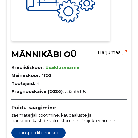
MÄNNIKÄBI OÜ
Harjumaa
Krediidiskoor:
Usaldusväärne
Maineskoor:
1120
Töötajaid:
4
Prognooskäive (2026):
335 891 €
Puidu saagimine
saematerjali tootmine, kaubaaluste ja
transpordikastide valmistamine, Projekteerimine,
puidutööstus, transporditeenused, saepuru müük,
eritellimusel aluste tootmine, transpordikastide disain,
transporditeenused
puust pakendilahendused, kohandatud puidust