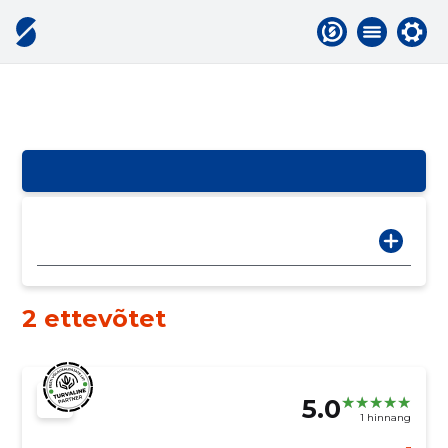
2 ettevõtet
5.0
1 hinnang