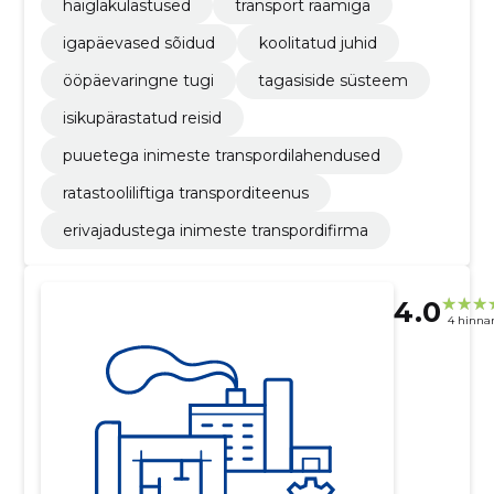
haiglakülastused
transport raamiga
igapäevased sõidud
koolitatud juhid
ööpäevaringne tugi
tagasiside süsteem
isikupärastatud reisid
puuetega inimeste transpordilahendused
ratastooliliftiga transporditeenus
erivajadustega inimeste transpordifirma
4.0
4 hinna