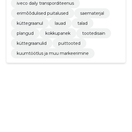
iveco daily transporditeenus
erimõõdulised puitalused
saematerjal
küttegraanul
lauad
talad
plangud
kokkupanek
tootedisain
küttegraanulid
puittooted
kuumtöötlus ja muu markeerimine