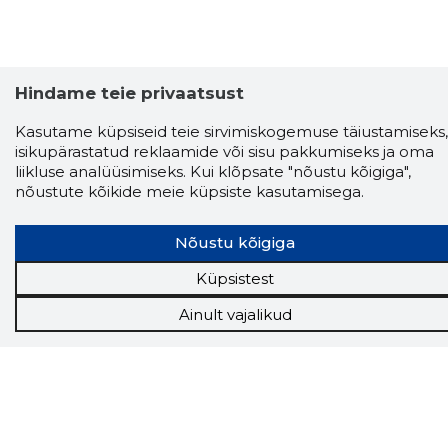
Hindame teie privaatsust
Kasutame küpsiseid teie sirvimiskogemuse täiustamiseks,
isikupärastatud reklaamide või sisu pakkumiseks ja oma
liikluse analüüsimiseks. Kui klõpsate "nõustu kõigiga",
nõustute kõikide meie küpsiste kasutamisega.
Nõustu kõigiga
Storybook
Chrome laiendus
Küpsistest
Ainult vajalikud
Storybooki laiendus ütleb Sulle, mis firma
veebilehel Sa parajasti viibid ja kui usaldusväärne
see firma täna on.
LAADI LAIENDUS ALLA
Näed helistaja tausta!
Storybooki Äpp toob