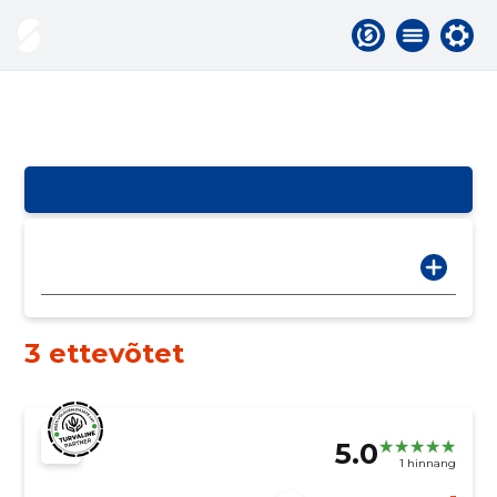
3 ettevõtet
5.0
1 hinnang