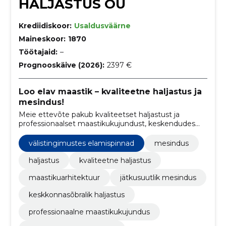
HALJASTUS OÜ
Krediidiskoor:
Usaldusväärne
Maineskoor:
1870
Töötajaid:
–
Prognooskäive (2026):
2397 €
Loo elav maastik – kvaliteetne haljastus ja
mesindus!
Meie ettevõte pakub kvaliteetset haljastust ja
professionaalset maastikukujundust, keskendudes
jätkusuutlikele ja keskkonnasõbralikele lahendustele.
välistingimustes elamispinnad
mesindus
haljastus
kvaliteetne haljastus
maastikuarhitektuur
jätkusuutlik mesindus
keskkonnasõbralik haljastus
professionaalne maastikukujundus