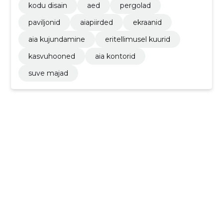
kodu disain
aed
pergolad
paviljonid
aiapiirded
ekraanid
aia kujundamine
eritellimusel kuurid
kasvuhooned
aia kontorid
suve majad