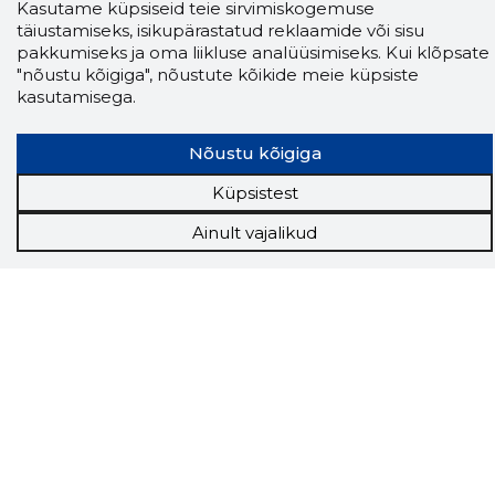
Kasutame küpsiseid teie sirvimiskogemuse
täiustamiseks, isikupärastatud reklaamide või sisu
pakkumiseks ja oma liikluse analüüsimiseks. Kui klõpsate
"nõustu kõigiga", nõustute kõikide meie küpsiste
kasutamisega.
Nõustu kõigiga
Küpsistest
Ainult vajalikud
Storybook
Chrome laiendus
Storybooki laiendus ütleb Sulle, mis firma
veebilehel Sa parajasti viibid ja kui usaldusväärne
see firma täna on.
LAADI LAIENDUS ALLA
Näed helistaja tausta!
Storybooki Äpp toob
Sinuni
OTSEKONTAKTID
400 000 Eesti