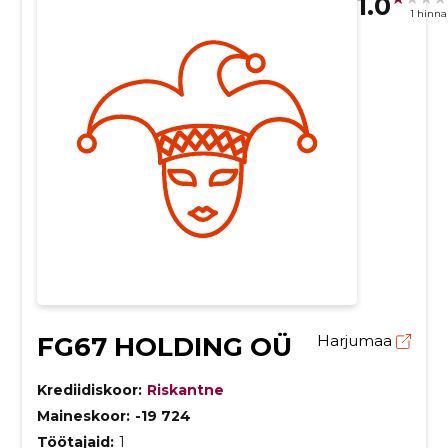
1.0
1 hinn
FG67 HOLDING OÜ
Harjumaa
Krediidiskoor:
Riskantne
Maineskoor:
-19 724
Töötajaid:
1