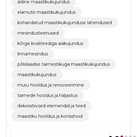
äriline maastikukujundus
elamute maastikukujundus
kohandatud maastikukujunduse lahendused
mesindusteenused
kõrge kvaliteediga aiakujundus
linnamesindus
põlislaadse taimestikuga maastikukujundus
maastikukujundus
muru hooldus ja renoveerimine
taimede hooldus ja haljastus
dekoratiivsed elemendid ja teed
maastiku hooldus ja korrashoid