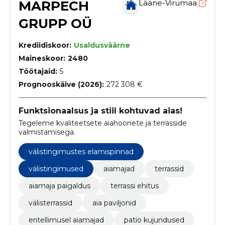
MARPECH
Lääne-Virumaa
GRUPP OÜ
Krediidiskoor:
Usaldusväärne
Maineskoor:
2480
Töötajaid:
5
Prognooskäive (2026):
272 308 €
Funktsionaalsus ja stiil kohtuvad aias!
Tegeleme kvaliteetsete aiahoonete ja terrasside
valmistamisega.
välistingimustes elamispinnad
välistingimused
aiamajad
terrassid
aiamaja paigaldus
terrassi ehitus
välisterrassid
aia paviljonid
eritellimusel aiamajad
patio kujundused