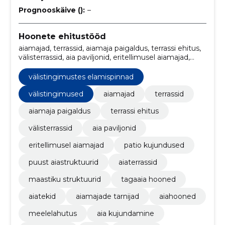
Prognooskäive ():
–
Hoonete ehitustööd
aiamajad, terrassid, aiamaja paigaldus, terrassi ehitus,
välisterrassid, aia paviljonid, eritellimusel aiamajad,
patio kujundused, puust aiastruktuurid, aiaterrassid
välistingimustes elamispinnad
välistingimused
aiamajad
terrassid
aiamaja paigaldus
terrassi ehitus
välisterrassid
aia paviljonid
eritellimusel aiamajad
patio kujundused
puust aiastruktuurid
aiaterrassid
maastiku struktuurid
tagaaia hooned
aiatekid
aiamajade tarnijad
aiahooned
meelelahutus
aia kujundamine