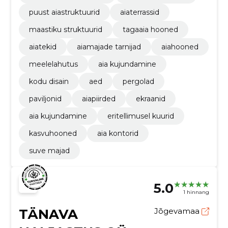
puust aiastruktuurid
aiaterrassid
maastiku struktuurid
tagaaia hooned
aiatekid
aiamajade tarnijad
aiahooned
meelelahutus
aia kujundamine
kodu disain
aed
pergolad
paviljonid
aiapiirded
ekraanid
aia kujundamine
eritellimusel kuurid
kasvuhooned
aia kontorid
suve majad
5.0
1 hinnang
TÄNAVA
Jõgevamaa