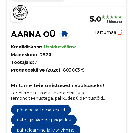
5.0
1 hinnang
AARNA OÜ
Tartumaa
Krediidiskoor:
Usaldusväärne
Maineskoor:
2920
Töötajaid:
3
Prognooskäive (2026):
805 063 €
Ehitame teie unistused reaalsuseks!
Tegeleme mitmekülgsete ehitus- ja
remonditeenustega, pakkudes üldehitustöid,
siseviimistlustöid, fassaaditöid, katuste ehitust,
põrandatöid, santehnilisi töid, elektritöid ning
põrandakattematerjalid
renoveerimist.
uste - ja akende paigaldus
pahteldamine ja krohvimine