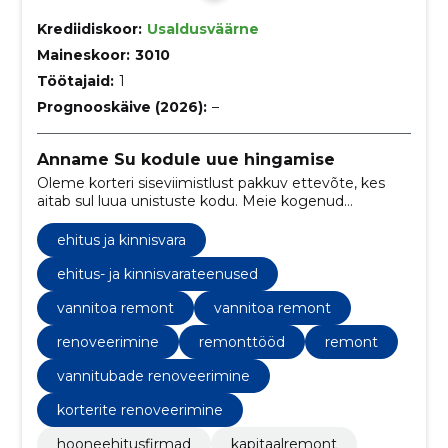
Krediidiskoor:
Usaldusväärne
Maineskoor:
3010
Töötajaid:
1
Prognooskäive (2026):
–
Anname Su kodule uue hingamise
Oleme korteri siseviimistlust pakkuv ettevõte, kes
aitab sul luua unistuste kodu. Meie kogenud
meeskond aitab sul muuta oma korteri täielikult
uueks ja kaasaegseks elamispinnaks.
ehitus ja kinnisvara
ehitus- ja kinnisvarateenused
vannitoa remont
vannitoa remont
renoveerimine
remonttööd
remont
vannitubade renoveerimine
korterite renoveerimine
hooneehitusfirmad
kapitaalremont