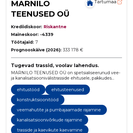
MARNILO
Tartumaa
TEENUSED OÜ
Krediidiskoor:
Riskantne
Maineskoor:
-4339
Töötajaid:
7
Prognooskäive (2026):
333 178 €
Tugevad trassid, voolav lahendus.
MARNILO TEENUSED OÜ on spetsialiseerunud vee-
ja kanalisatsioonivälistrasside ehitusele, pakkudes
kvaliteetseid ja vastupidavaid lahendusi kogu Eestis.
ehitustööd
ehitusteenused
konstruktsioonitööd
veemahutite ja pumbajaamade rajamine
kanalisatsioonivõrkude rajamine
trasside ja kaevikute kaevamine