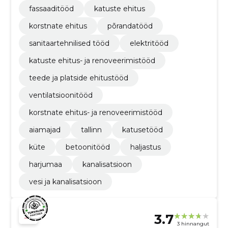
fassaaditööd
katuste ehitus
korstnate ehitus
põrandatööd
sanitaartehnilised tööd
elektritööd
katuste ehitus- ja renoveerimistööd
teede ja platside ehitustööd
ventilatsioonitööd
korstnate ehitus- ja renoveerimistööd
aiamajad
tallinn
katusetööd
küte
betoonitööd
haljastus
harjumaa
kanalisatsioon
vesi ja kanalisatsioon
3.7
3 hinnangut