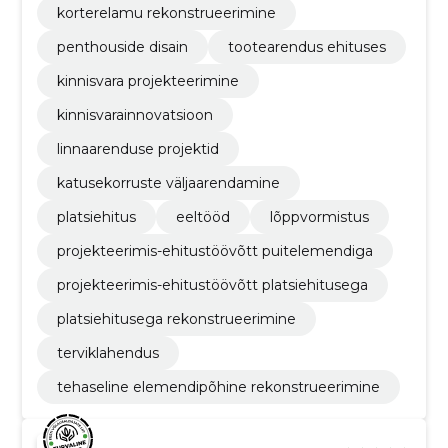
korterelamu rekonstrueerimine
penthouside disain
tootearendus ehituses
kinnisvara projekteerimine
kinnisvarainnovatsioon
linnaarenduse projektid
katusekorruste väljaarendamine
platsiehitus
eeltööd
lõppvormistus
projekteerimis-ehitustöövõtt puitelemendiga
projekteerimis-ehitustöövõtt platsiehitusega
platsiehitusega rekonstrueerimine
terviklahendus
tehaseline elemendipõhine rekonstrueerimine