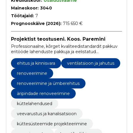
Krediidiskoor:
Usaldusväärne
Maineskoor:
3040
Töötajaid:
7
Prognooskäive (2026):
715 650 €
Projektist teostuseni. Koos. Paremini
Professionaalne, kõrget kvaliteedistandardit pakkuv
eritööde lahenduste pakkuja ja eelistatud
koostööpartner oma klientidele.
ehitus ja kinnisvara
ventilatsioon ja jahutus
renoveerimine
renoveerimine ja ümberehitus
äripindade renoveerimine
küttelahendused
veevarustus ja kanalisatsioon
küttesüsteemide projekteerimine