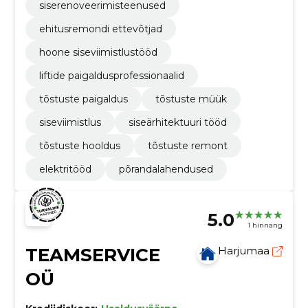
siserenoveerimisteenused
ehitusremondi ettevõtjad
hoone siseviimistlustööd
liftide paigaldusprofessionaalid
tõstuste paigaldus
tõstuste müük
siseviimistlus
siseärhitektuuri tööd
tõstuste hooldus
tõstuste remont
elektritööd
põrandalahendused
5.0
1 hinnang
TEAMSERVICE
Harjumaa
OÜ