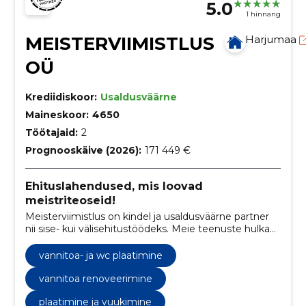
5.0
1 hinnang
MEISTERVIIMISTLUS
Harjumaa
OÜ
Krediidiskoor:
Usaldusväärne
Maineskoor:
4650
Töötajaid:
2
Prognooskäive (2026):
171 449 €
Ehituslahendused, mis loovad
meistriteoseid!
Meisterviimistlus on kindel ja usaldusväärne partner
nii sise- kui välisehitustöödeks. Meie teenuste hulka
kuuluvad vundamendi- ja müüritööd,
siseviimistlustööd ja parketipaigaldus. Meie
vannitoa- ja wc plaatimine
professionaalne tiim tagab tipptasemel töö ja
klientide rahulolu.
vannitoa renoveerimine
plaatimine ja vuukimine