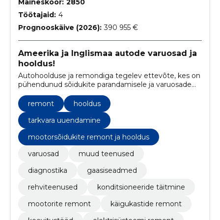
Maineskoor:
2850
Töötajaid:
4
Prognooskäive (2026):
390 955 €
Ameerika ja Inglismaa autode varuosad ja
hooldus!
Autohoolduse ja remondiga tegelev ettevõte, kes on
pühendunud sõidukite parandamisele ja varuosade
pakkumisele, aidates teil hoida oma sõidukid
suurepärases seisukorras.
remont
hooldus
tarkvara uuendamine
mootorsõidukite remont ja hooldus
varuosad
muud teenused
diagnostika
gaasiseadmed
rehviteenused
konditsioneeride täitmine
mootorite remont
käigukastide remont