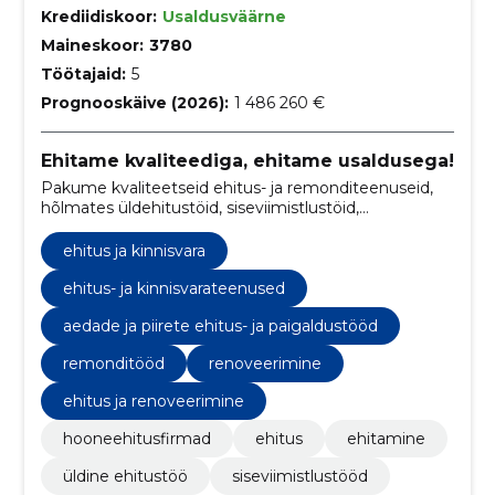
Krediidiskoor:
Usaldusväärne
Maineskoor:
3780
Töötajaid:
5
Prognooskäive (2026):
1 486 260 €
Ehitame kvaliteediga, ehitame usaldusega!
Pakume kvaliteetseid ehitus- ja remonditeenuseid,
hõlmates üldehitustöid, siseviimistlustöid,
fassaaditöid, katuste ehitust, korstnate ehitust,
põrandatöid, santehnilisi töid ja elektritöid.
ehitus ja kinnisvara
ehitus- ja kinnisvarateenused
aedade ja piirete ehitus- ja paigaldustööd
remonditööd
renoveerimine
ehitus ja renoveerimine
hooneehitusfirmad
ehitus
ehitamine
üldine ehitustöö
siseviimistlustööd