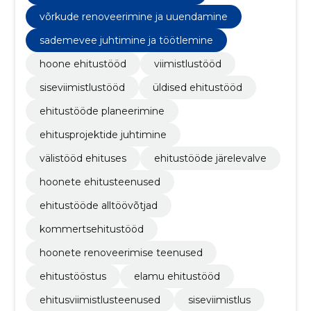
võrkude renoveerimine ja uuendamine
sademevee juhtimine ja töötlemine
hoone ehitustööd
viimistlustööd
siseviimistlustööd
üldised ehitustööd
ehitustööde planeerimine
ehitusprojektide juhtimine
välistööd ehituses
ehitustööde järelevalve
hoonete ehitusteenused
ehitustööde alltöövõtjad
kommertsehitustööd
hoonete renoveerimise teenused
ehitustööstus
elamu ehitustööd
ehitusviimistlusteenused
siseviimistlus