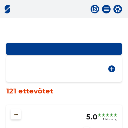
121 ettevõtet
5.0
1 hinnang