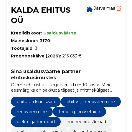
KALDA EHITUS
Järvamaa
OÜ
Krediidiskoor:
Usaldusväärne
Maineskoor:
3170
Töötajaid:
3
Prognooskäive (2026):
213 633 €
Sina usaldusväärne partner
ehitusküsimustes
Oleme ehitusturul tegutsenud üle 10 aasta. Meie
eesmärgiks on pakkuda täpset ja mitmekülgset
teenust, mis põhineb meie suurel kogemustepagasil.
ehitus ja kinnisvara
ehitus ja renoveerimine
renoveerimine
teed ja pinnasetäide
elektri- ja torutööd
hooneehitusfirmad
ehitus
ehitamine
kalluri teenused