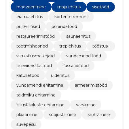
renoveerimine
maja ehitus
sisetööd
eramu ehitus
korterite remont
puitehitised
põrandatööd
restaureerimistööd
saunaehitus
tootmishooned
trepiehitus
tööstus-
viimistlusmaterjalid
vundamenditööd
siseviimistlustööd
fassaaditööd
katusetööd
üldehitus
vundamendi ehitamine
armeerimistööd
taldmiku ehitamine
killustikaluste ehitamine
värvimine
plaatimine
soojustamine
krohvimine
suvepesu