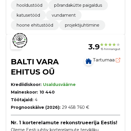
hooldustööd
põrandakütte paigaldus
katusetööd
vundament
hoone ehitustööd
projektijuhtimine
3.9
15 hinnangut
BALTI VARA
Tartumaa
EHITUS OÜ
Krediidiskoor:
Usaldusväärne
Maineskoor:
10 440
Töötajaid:
4
Prognooskäive (2026):
29 458 760 €
Nr. 1 korterelamute rekonstrueerija Eestis!
Oleme Eesti juhtiv korterelamute tervikliku