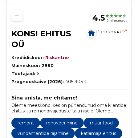
4.5
2 hinnangut
KONSI EHITUS
Pärnumaa
OÜ
Krediidiskoor:
Riskantne
Maineskoor:
2860
Töötajaid:
6
Prognooskäive (2026):
405 906 €
Sina unista, me ehitame!
Oleme meeskond, kes on pühendunud oma klientide
ehitus- ja remondivajaduste täitmisele. Oleme
spetsialiseerunud erinevate ehitusprojektide
läbiviimisele, sealhulgas eramute, korterelamute,
remont
renoveerimine
müüritööd
garaažide ja bürooruumide ehitusele ja
renoveerimisele.
vundamentide rajamine
katlamaja ehitus