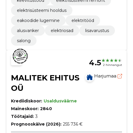
keevitustööd
elektrisüsteemi remont
elektrisüsteemi hooldus
eakoodide lugemine
elektritööd
alusvanker
elektriosad
lisavarustus
salong
4.5
2 hinnangut
MALITEK EHITUS
Harjumaa
OÜ
Krediidiskoor:
Usaldusväärne
Maineskoor:
2840
Töötajaid:
3
Prognooskäive (2026):
255 736 €