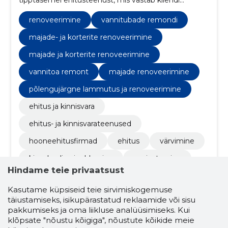
tipptasemel ehitusteenust, mis vastab kliendi
ootustele.
renoveerimine
vannitubade remondi
majade- ja korterite renoveerimine
majade ja korterite renoveerimine
vannitoa remont
majade renoveerimine
põlengujärgne lammutus ja renoveerimine
ehitus ja kinnisvara
ehitus- ja kinnisvarateenused
hooneehitusfirmad
ehitus
värvimine
kipsplaadi paigaldamine
soojustamine
Hindame teie privaatsust
teemantpuurimine
saagimine
Kasutame küpsiseid teie sirvimiskogemuse
seinakonstruktsioonid
seinte värvimine
täiustamiseks, isikupärastatud reklaamide või sisu
pakkumiseks ja oma liikluse analüüsimiseks. Kui
põrandate ehitus
paigaldus
sisetööd
klõpsate "nõustu kõigiga", nõustute kõikide meie
betoonpõrandate lõikamine