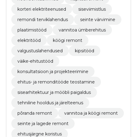
korteri elektriteenused
siseviimistlus
remondi terviklahendus
seinte värvimine
plaatimistööd
vannitoa ümberehitus
elektritööd
köögi remont
valgustuslahendused
kipsitööd
väike-ehitustööd
konsultatsioon ja projekteerimine
ehitus- ja remonditööde teostamine
sisearhitektuur ja mööbli paigaldus
tehniline hooldus ja järelteenus
põranda remont
vannitoa ja köögi remont
seinte ja lagede remont
ehitusjärgne koristus