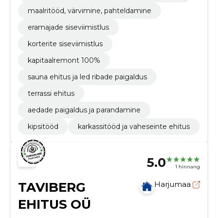
maalritööd, värvimine, pahteldamine
eramajade siseviimistlus
korterite siseviimistlus
kapitaalremont 100%
sauna ehitus ja led ribade paigaldus
terrassi ehitus
aedade paigaldus ja parandamine
kipsitööd
karkassitööd ja vaheseinte ehitus
5.0
1 hinnang
TAVIBERG
Harjumaa
EHITUS OÜ