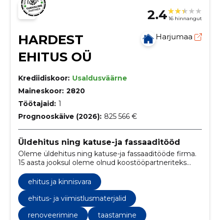
2.4
16 hinnangut
HARDEST
Harjumaa
EHITUS OÜ
Krediidiskoor:
Usaldusväärne
Maineskoor:
2820
Töötajaid:
1
Prognooskäive (2026):
825 566 €
Üldehitus ning katuse-ja fassaaditööd
Oleme üldehitus ning katuse-ja fassaaditööde firma.
15 aasta jooksul oleme olnud koostööpartneriteks
paljudele ettevõtetele, eraisikust klientidele ja
renoveerinud korterelamuid koos pealeehitusega.
ehitus ja kinnisvara
ehitus- ja viimistlusmaterjalid
renoveerimine
taastamine