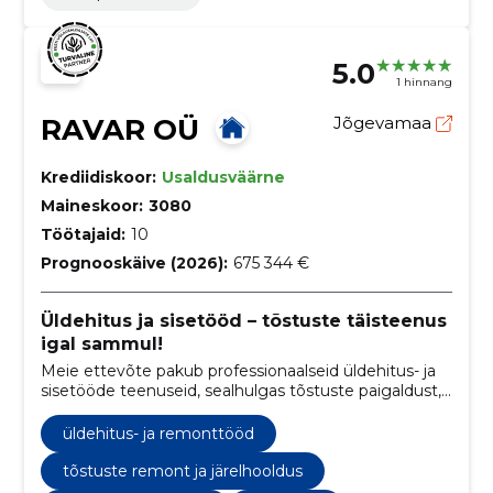
5.0
1 hinnang
RAVAR OÜ
Jõgevamaa
Krediidiskoor:
Usaldusväärne
Maineskoor:
3080
Töötajaid:
10
Prognooskäive (2026):
675 344 €
Üldehitus ja sisetööd – tõstuste täisteenus
igal sammul!
Meie ettevõte pakub professionaalseid üldehitus- ja
sisetööde teenuseid, sealhulgas tõstuste paigaldust,
hooldust ja müüki.
üldehitus- ja remonttööd
tõstuste remont ja järelhooldus