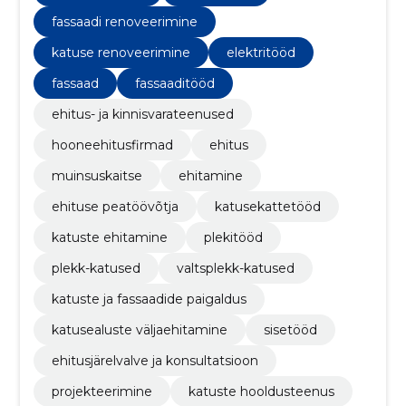
fassaadi renoveerimine
katuse renoveerimine
elektritööd
fassaad
fassaaditööd
ehitus- ja kinnisvarateenused
hooneehitusfirmad
ehitus
muinsuskaitse
ehitamine
ehituse peatöövõtja
katusekattetööd
katuste ehitamine
plekitööd
plekk-katused
valtsplekk-katused
katuste ja fassaadide paigaldus
katusealuste väljaehitamine
sisetööd
ehitusjärelvalve ja konsultatsioon
projekteerimine
katuste hooldusteenus