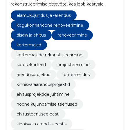
rekonstrueerimise ettevõte, kes loob kestvaid
lahendusi energia säästmiseks ja elukeskkonna
parandamiseks.
elamukujundus ja -arendus
kogukonnahoone renoveerimine
disain ja ehitus
renoveerimine
kortermajad
kortermajade rekonstrueerimine
katusekorterid
projekteerimine
arendusprojektid
tootearendus
kinnisvaraarendusprojektid
ehitusprojektide juhtimine
hoone kujundamise teenused
ehitusteenused eesti
kinnisvara arendus eestis