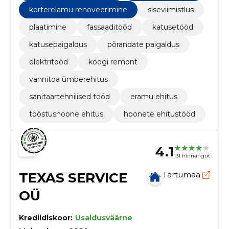
korterelamu renoveerimine
siseviimistlus
plaatimine
fassaaditööd
katusetööd
katusepaigaldus
põrandate paigaldus
elektritööd
köögi remont
vannitoa ümberehitus
sanitaartehnilised tööd
eramu ehitus
tööstushoone ehitus
hoonete ehitustööd
4.1
131 hinnangut
TEXAS SERVICE
Tartumaa
OÜ
Krediidiskoor:
Usaldusväärne