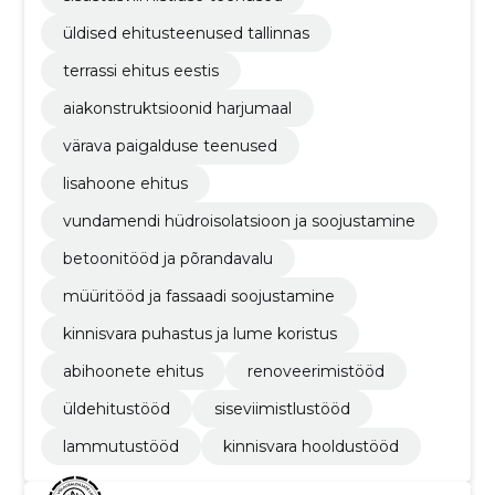
üldised ehitusteenused tallinnas
terrassi ehitus eestis
aiakonstruktsioonid harjumaal
värava paigalduse teenused
lisahoone ehitus
vundamendi hüdroisolatsioon ja soojustamine
betoonitööd ja põrandavalu
müüritööd ja fassaadi soojustamine
kinnisvara puhastus ja lume koristus
abihoonete ehitus
renoveerimistööd
üldehitustööd
siseviimistlustööd
lammutustööd
kinnisvara hooldustööd