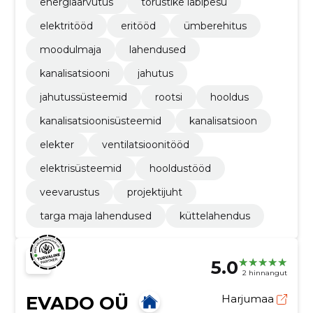
energiaarvutus
torustike läbipesu
elektritööd
eritööd
ümberehitus
moodulmaja
lahendused
kanalisatsiooni
jahutus
jahutussüsteemid
rootsi
hooldus
kanalisatsioonisüsteemid
kanalisatsioon
elekter
ventilatsioonitööd
elektrisüsteemid
hooldustööd
veevarustus
projektijuht
targa maja lahendused
küttelahendus
5.0
2 hinnangut
EVADO OÜ
Harjumaa