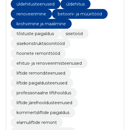
üldehitusteenused
üldehitus
renoveerimine
betooni- ja müüritööd
krohvimine ja maalimine
tõstuste paigaldus
sisetööd
sisekonstruktsioonitööd
hoonete remonttööd
ehitus- ja renoveerimisteenused
liftide remonditeenused
liftide paigaldusteenused
professionaalne liftihooldus
liftide järelhooldusteenused
kommertsliftide paigaldus
elamuliftide remont