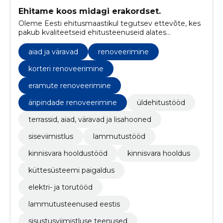
Ehitame koos midagi erakordset.
Oleme Eesti ehitusmaastikul tegutsev ettevõte, kes
pakub kvaliteetseid ehitusteenuseid alates
üldehitusest kuni siseviimistluseni, keskendudes
korterite, eramute ja äripindade renoveerimisele.
aiad ja väravad
renoveerimine
korteri renoveerimine
eramute renoveerimine
äripindade renoveerimine
üldehitustööd
terrassid, aiad, väravad ja lisahooned
siseviimistlus
lammutustööd
kinnisvara hooldustööd
kinnisvara hooldus
küttesüsteemi paigaldus
elektri- ja torutööd
lammutusteenused eestis
sisustusviimistluse teenused