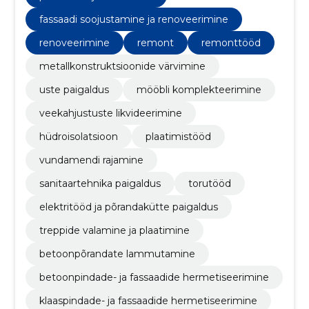
fassaadi soojustamine ja renoveerimine
renoveerimine
remont
remonttööd
metallkonstruktsioonide värvimine
uste paigaldus
mööbli komplekteerimine
veekahjustuste likvideerimine
hüdroisolatsioon
plaatimistööd
vundamendi rajamine
sanitaartehnika paigaldus
torutööd
elektritööd ja põrandakütte paigaldus
treppide valamine ja plaatimine
betoonpõrandate lammutamine
betoonpindade- ja fassaadide hermetiseerimine
klaaspindade- ja fassaadide hermetiseerimine