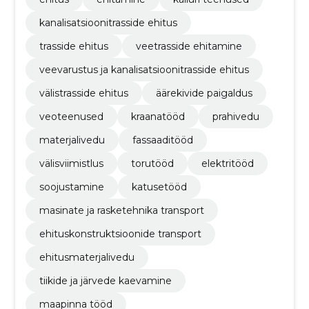
kanalisatsioonitrasside ehitus
trasside ehitus
veetrasside ehitamine
veevarustus ja kanalisatsioonitrasside ehitus
välistrasside ehitus
äärekivide paigaldus
veoteenused
kraanatööd
prahivedu
materjalivedu
fassaaditööd
välisviimistlus
torutööd
elektritööd
soojustamine
katusetööd
masinate ja rasketehnika transport
ehituskonstruktsioonide transport
ehitusmaterjalivedu
tiikide ja järvede kaevamine
maapinna tööd