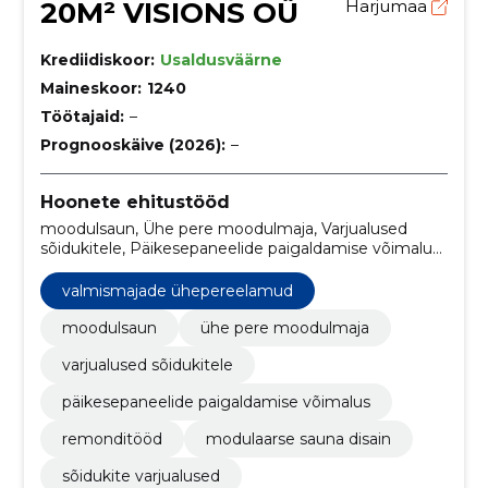
20M² VISIONS OÜ
Harjumaa
Krediidiskoor:
Usaldusväärne
Maineskoor:
1240
Töötajaid:
–
Prognooskäive (2026):
–
Hoonete ehitustööd
moodulsaun, Ühe pere moodulmaja, Varjualused
sõidukitele, Päikesepaneelide paigaldamise võimalus,
remonditööd, modulaarse sauna disain, valmismajade
ühepereelamud, sõidukite varjualused,
valmismajade ühepereelamud
päikesepaneelide paigaldus modulaarhoonetele,
modulaarhoonete remont
moodulsaun
ühe pere moodulmaja
varjualused sõidukitele
päikesepaneelide paigaldamise võimalus
remonditööd
modulaarse sauna disain
sõidukite varjualused