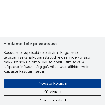
Hindame teie privaatsust
Kasutame küpsiseid teie sirvimiskogemuse
täiustamiseks, isikupärastatud reklaamide või sisu
pakkumiseks ja oma liikluse analüüsimiseks. Kui
klõpsate "nõustu kõigiga", nõustute kõikide meie
küpsiste kasutamisega.
Nõustu kõigiga
Küpsistest
Ainult vajalikud