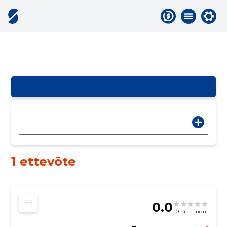
1 ettevõte
0.0
0 hinnangut