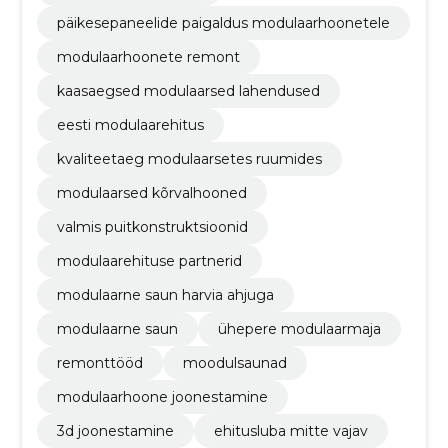
päikesepaneelide paigaldus modulaarhoonetele
modulaarhoonete remont
kaasaegsed modulaarsed lahendused
eesti modulaarehitus
kvaliteetaeg modulaarsetes ruumides
modulaarsed kõrvalhooned
valmis puitkonstruktsioonid
modulaarehituse partnerid
modulaarne saun harvia ahjuga
modulaarne saun
ühepere modulaarmaja
remonttööd
moodulsaunad
modulaarhoone joonestamine
3d joonestamine
ehitusluba mitte vajav