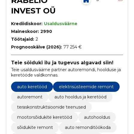
RABELIO
INVEST OÜ
Krediidiskoor:
Usaldusväärne
Maineskoor:
2990
Töötajaid:
2
Prognooskäive (2026):
77 254 €
Teie sõiduki ilu ja tugevus algavad siin!
Teie usaldusväärne partner autoremondi, hoolduse ja
keretööde valdkonnas.
auto keretööd
elektrisüsteemide remont
autoremont
auto hooldus ja keretööd
teraskonstruktsioonide teenused
mootorsõidukite keretööd
autohooldus
sõidukite remont
auto remonditöökoda