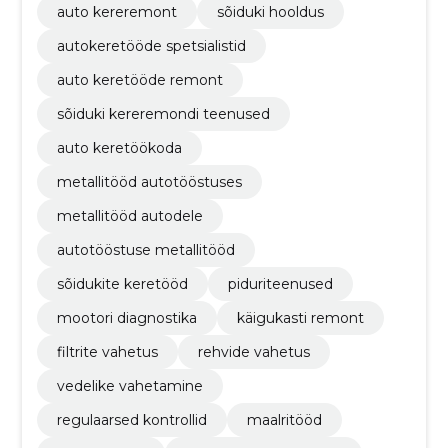
auto kereremont
sõiduki hooldus
autokeretööde spetsialistid
auto keretööde remont
sõiduki kereremondi teenused
auto keretöökoda
metallitööd autotööstuses
metallitööd autodele
autotööstuse metallitööd
sõidukite keretööd
piduriteenused
mootori diagnostika
käigukasti remont
filtrite vahetus
rehvide vahetus
vedelike vahetamine
regulaarsed kontrollid
maalritööd