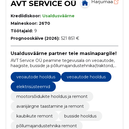
AVT SERVICE OÜ
Harjumaa
Krediidiskoor:
Usaldusväärne
Maineskoor:
2670
Töötajaid:
9
Prognooskäive (2026):
521 851 €
Usaldusväärne partner teie masinapargile!
AVT Service OÜ peamine tegevusala on veoautode,
haagiste, busside ja põllumajandustehnika(traktorid,
kombainid, niidukid, jm) remont, hooldus ning
rasketehnika avariijärgne taastamine.
veoautode hooldus
veoautode hooldus
elektrisüsteemid
mootorsõidukite hooldus ja remont
avariijärgne taastamine ja remont
kaubikute remont
busside hooldus
põllumajandustehnika remont