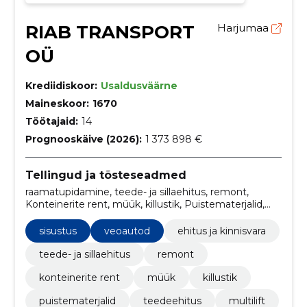
RIAB TRANSPORT
Harjumaa
OÜ
Krediidiskoor:
Usaldusväärne
Maineskoor:
1670
Töötajaid:
14
Prognooskäive (2026):
1 373 898 €
Tellingud ja tõsteseadmed
raamatupidamine, teede- ja sillaehitus, remont,
Konteinerite rent, müük, killustik, Puistematerjalid,
teedeehitus, multilift, konteinerid
sisustus
veoautod
ehitus ja kinnisvara
teede- ja sillaehitus
remont
konteinerite rent
müük
killustik
puistematerjalid
teedeehitus
multilift