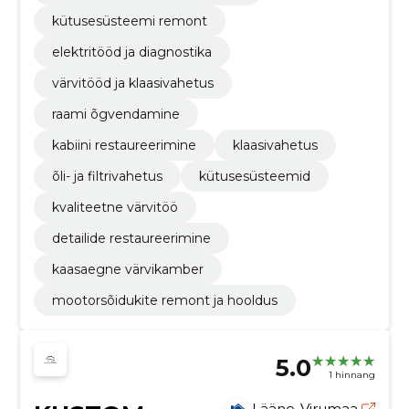
kütusesüsteemi remont
elektritööd ja diagnostika
värvitööd ja klaasivahetus
raami õgvendamine
kabiini restaureerimine
klaasivahetus
õli- ja filtrivahetus
kütusesüsteemid
kvaliteetne värvitöö
detailide restaureerimine
kaasaegne värvikamber
mootorsõidukite remont ja hooldus
5.0
1 hinnang
Lääne-Virumaa