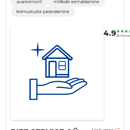
avariiremont
mõlkide eemaldamine
kriimustuste parandamine
4.9
28 hinna