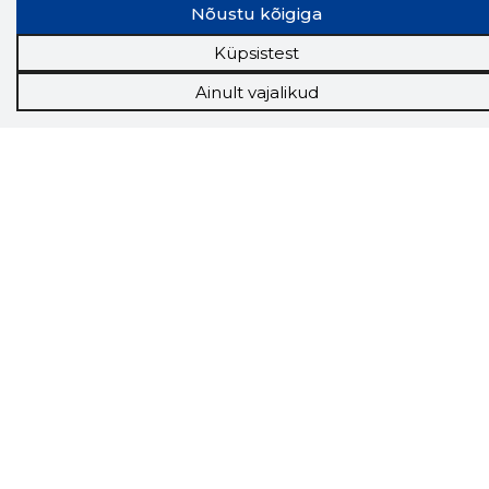
Nõustu kõigiga
Küpsistest
Näed helistaja tausta!
Storybooki Äpp toob
Ainult vajalikud
Sinuni
OTSEKONTAKTID
400 000 Eesti
ettevõtte ja isikute kohta (juhid, ametnikud).
Andmed on rikastatud maksevõime ja
finantsinfoga.
Tööriistad
Sooduspakkumised
Hanked
Tööturg
Sihtkliendid
Rakendused
Lisavõimalused
Inforegister
Krediidihaldus