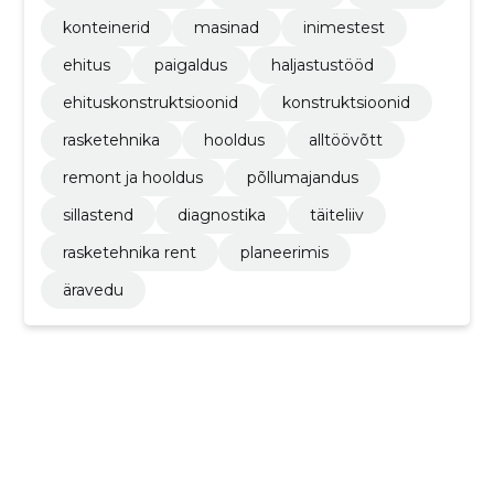
konteinerid
masinad
inimestest
ehitus
paigaldus
haljastustööd
ehituskonstruktsioonid
konstruktsioonid
rasketehnika
hooldus
alltöövõtt
remont ja hooldus
põllumajandus
sillastend
diagnostika
täiteliiv
rasketehnika rent
planeerimis
äravedu