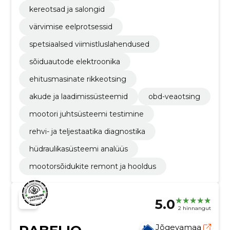
kereotsad ja salongid
värvimise eelprotsessid
spetsiaalsed viimistluslahendused
sõiduautode elektroonika
ehitusmasinate rikkeotsing
akude ja laadimissüsteemid
obd-veaotsing
mootori juhtsüsteemi testimine
rehvi- ja teljestaatika diagnostika
hüdraulikasüsteemi analüüs
mootorsõidukite remont ja hooldus
5.0
2 hinnangut
Jõgevamaa