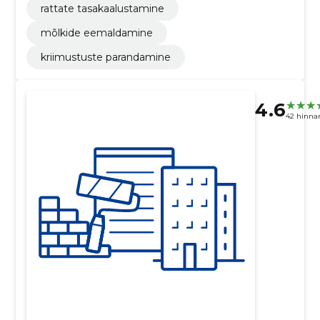
rattate tasakaalustamine
mõlkide eemaldamine
kriimustuste parandamine
4.6
42 hinna