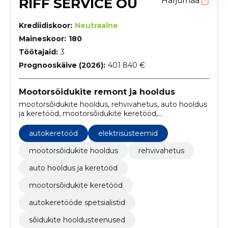
RIFF SERVICE OÜ
Harjumaa
Krediidiskoor:
Neutraalne
Maineskoor:
180
Töötajaid:
3
Prognooskäive (2026):
401 840 €
Mootorsõidukite remont ja hooldus
mootorsõidukite hooldus, rehvivahetus, auto hooldus
ja keretööd, mootorsõidukite keretööd,
autokeretööde spetsialistid, sõidukite
hooldusteenused, rehvide vahetus teenus, auto
autokeretööd
elektrisüsteemid
keretööde remont, auto keretöökoda, auto hooldus
ja remont
mootorsõidukite hooldus
rehvivahetus
auto hooldus ja keretööd
mootorsõidukite keretööd
autokeretööde spetsialistid
sõidukite hooldusteenused