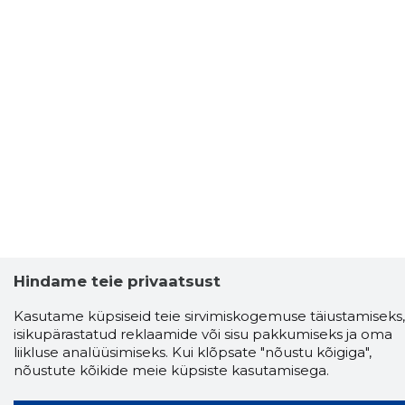
Hindame teie privaatsust
Storybook
Kasutame küpsiseid teie sirvimiskogemuse täiustamiseks,
Chrome laiendus
isikupärastatud reklaamide või sisu pakkumiseks ja oma
liikluse analüüsimiseks. Kui klõpsate "nõustu kõigiga",
Storybooki laiendus ütleb Sulle, mis firma
nõustute kõikide meie küpsiste kasutamisega.
veebilehel Sa parajasti viibid ja kui usaldusväärne
see firma täna on.
LAADI LAIENDUS ALLA