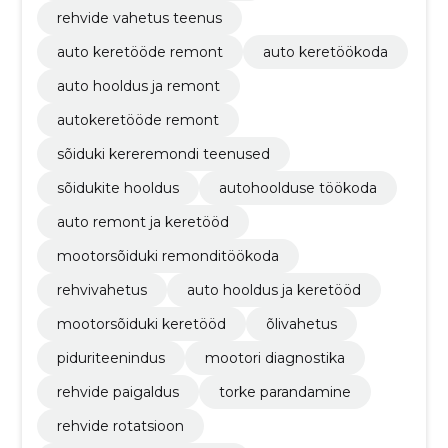
rehvide vahetus teenus
auto keretööde remont
auto keretöökoda
auto hooldus ja remont
autokeretööde remont
sõiduki kereremondi teenused
sõidukite hooldus
autohoolduse töökoda
auto remont ja keretööd
mootorsõiduki remonditöökoda
rehvivahetus
auto hooldus ja keretööd
mootorsõiduki keretööd
õlivahetus
piduriteenindus
mootori diagnostika
rehvide paigaldus
torke parandamine
rehvide rotatsioon