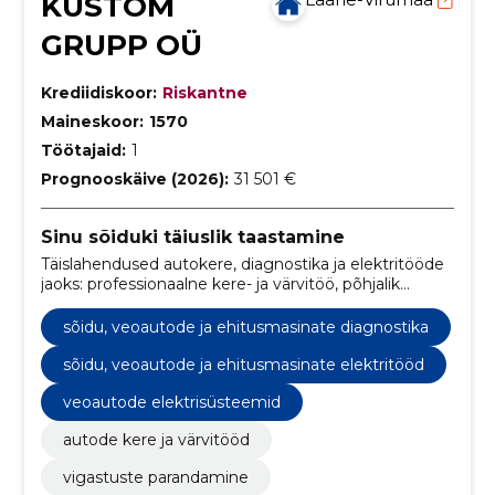
KUSTOM
GRUPP OÜ
Krediidiskoor:
Riskantne
Maineskoor:
1570
Töötajaid:
1
Prognooskäive (2026):
31 501 €
Sinu sõiduki täiuslik taastamine
Täislahendused autokere, diagnostika ja elektritööde
jaoks: professionaalne kere- ja värvitöö, põhjalik
diagnostika sõidu-, veo- ja ehitusmasinatele ning kiire
ja usaldusväärne elektritöö. Tagame ohutuse,
sõidu, veoautode ja ehitusmasinate diagnostika
vastupidavuse ja laitmatu välimuse.
sõidu, veoautode ja ehitusmasinate elektritööd
veoautode elektrisüsteemid
autode kere ja värvitööd
vigastuste parandamine