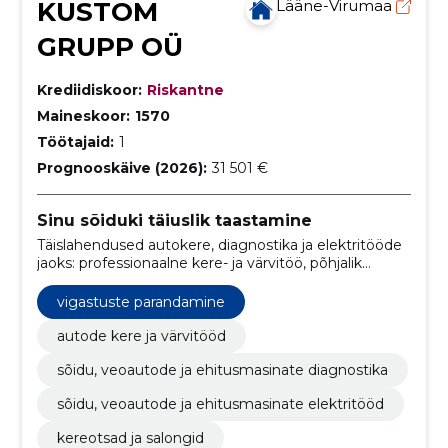
KUSTOM
Lääne-Virumaa
GRUPP OÜ
Krediidiskoor:
Riskantne
Maineskoor:
1570
Töötajaid:
1
Prognooskäive (2026):
31 501 €
Sinu sõiduki täiuslik taastamine
Täislahendused autokere, diagnostika ja elektritööde
jaoks: professionaalne kere- ja värvitöö, põhjalik
diagnostika sõidu-, veo- ja ehitusmasinatele ning kiire
ja usaldusväärne elektritöö. Tagame ohutuse,
vigastuste parandamine
vastupidavuse ja laitmatu välimuse.
autode kere ja värvitööd
sõidu, veoautode ja ehitusmasinate diagnostika
sõidu, veoautode ja ehitusmasinate elektritööd
kereotsad ja salongid