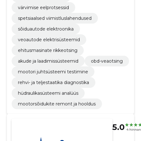
värvimise eelprotsessid
spetsiaalsed viimistluslahendused
sõiduautode elektroonika
veoautode elektrisüsteemid
ehitusmasinate rikkeotsing
akude ja laadimissüsteemid
obd-veaotsing
mootori juhtsüsteemi testimine
rehvi- ja teljestaatika diagnostika
hüdraulikasüsteemi analüüs
mootorsõidukite remont ja hooldus
5.0
4 hinna