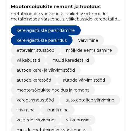
Mootorsõidukite remont ja hooldus
metallpindade värskendus, väikebussid, muude
metallpindade värskendus, väikebusside keredetailid,
kerevigastuste parandus, autoosade keevitamine,
auto värvimine, mootorratta värvimine, kere
kerevigastuste parandamine
värvimise ettevalmistus, kerepaneelide asendus
kerevigastuste parandus
värvimine
ettevalmistustööd
mõlkide eemaldamine
väikebussid
muud keredetailid
autode kere- ja värvimistööd
autode keretööd
autode värvimistööd
mootorsõidukite hooldus ja remont
kereparandustööd
auto detailide värvimine
lihvimine
kruntimine
velgede värvimine
väikebussid
muude metallpindade värskendus