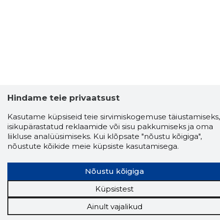
Hindame teie privaatsust
Kasutame küpsiseid teie sirvimiskogemuse täiustamiseks,
isikupärastatud reklaamide või sisu pakkumiseks ja oma
liikluse analüüsimiseks. Kui klõpsate "nõustu kõigiga",
nõustute kõikide meie küpsiste kasutamisega.
Nõustu kõigiga
Küpsistest
Storybook
Ainult vajalikud
Chrome laiendus