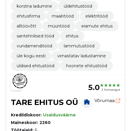
korstna ladumine
üldehitustööd
ehitusfirma
maalritööd
elektritööd
alltöövõtt
müüritööd
eramute ehitus
santehnilised tööd
ehitus
vundamenditööd
lammutustööd
üle kogu eesti
virnastatav ladustamine
üldised ehitustööd
hoonete ehitustööd
5.0
2 hinnangut
TARE EHITUS OÜ
Võrumaa
Krediidiskoor:
Usaldusväärne
Maineskoor:
2260
Töötajaid:
6