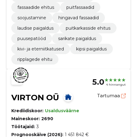
fassaadide ehitus
puitfassaadid
soojustamine
hingavad fassaadid
laudise paigaldus
puitkarkasside ehitus
puusepatööd
sarikate paigaldus
kivi- ja eterniitkatused
kipsi paigaldus
ripplagede ehitu
5.0
4 hinnangut
VIRTON OÜ
Tartumaa
Krediidiskoor:
Usaldusväärne
Maineskoor:
2690
Töötajaid:
3
Prognooskäive (2026):
1 451 842 €