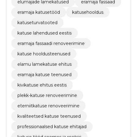
elumajade lamekatused
eramaja fassaad
eramaja katusetööd
katusehooldus
katuseturvatooted
katuse lahendused eestis
eramaja fassaadi renoveerimine
katuse hooldusteenused
elamu lamekatuse ehitus
eramaja katuse teenused
kivikatuse ehitus eestis
plekk-katuse renoveerimine
eterniitkatuse renoveerimine
kvaliteetsed katuse teenused
professionaalsed katuse ehitajad
katuse tööd soomes ja rootsis