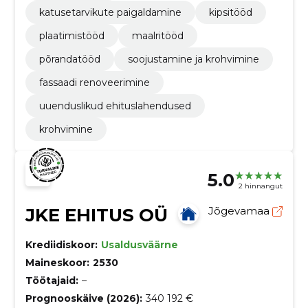
katusetarvikute paigaldamine
kipsitööd
plaatimistööd
maalritööd
põrandatööd
soojustamine ja krohvimine
fassaadi renoveerimine
uuenduslikud ehituslahendused
krohvimine
5.0
2 hinnangut
JKE EHITUS OÜ
Jõgevamaa
Krediidiskoor:
Usaldusväärne
Maineskoor:
2530
Töötajaid:
–
Prognooskäive (2026):
340 192 €