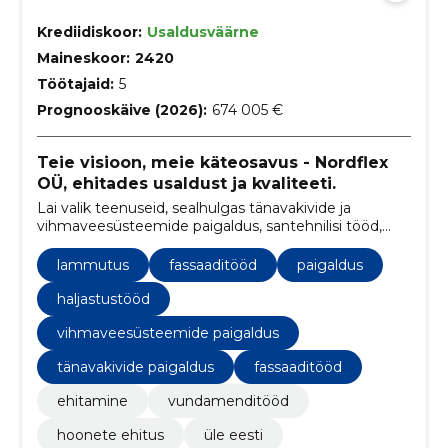
Krediidiskoor:
Usaldusväärne
Maineskoor:
2420
Töötajaid:
5
Prognooskäive (2026):
674 005 €
Teie visioon, meie käteosavus - Nordflex
OÜ, ehitades usaldust ja kvaliteeti.
Lai valik teenuseid, sealhulgas tänavakivide ja
vihmaveesüsteemide paigaldus, santehnilisi tööd,
eramuehitus, müüritööd, elektritööd, maalritööd ja
haljastustööd.
lammutus
fassaaditööd
paigaldus
haljastustööd
vihmaveesüsteemide paigaldus
tänavakivide paigaldus
fassaaditööd
ehitamine
vundamenditööd
hoonete ehitus
üle eesti