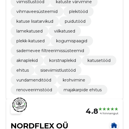
viimistlustööd
katuste värvimine
vihmaveesüsteemid
plekitööd
katuse lisatarvikud
puidutööd
lamekatused
viilkatused
plekk-katused
kogumispaagid
sademevee filtreerimissüsteemid
aknaplekid
korstnaplekid
katusetööd
ehitus
siseviimistlustööd
vundamenditööd
krohvimine
renoveerimistööd
majakarpide ehitus
4.8
4 hinnangut
NORDFLEX OÜ