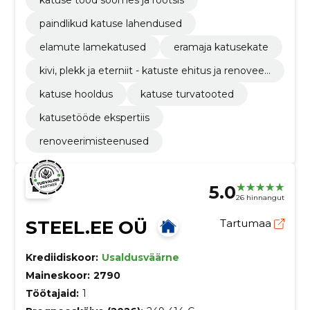
paindlikud katuse lahendused
elamute lamekatused
eramaja katusekate
kivi, plekk ja eterniit - katuste ehitus ja renoveeri
mine
katuse hooldus
katuse turvatooted
katusetööde ekspertiis
renoveerimisteenused
5.0
26 hinnangut
STEEL.EE OÜ
Tartumaa
Krediidiskoor:
Usaldusväärne
Maineskoor:
2790
Töötajaid:
1