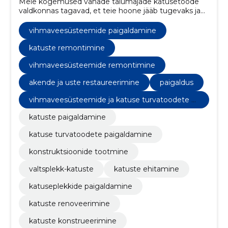
Meie kogemused vanade talumajade katusetööde
valdkonnas tagavad, et teie hoone jääb tugevaks ja
vastupidavaks ning särab oma kunagises hiilguses.
vihmaveesüsteemide paigaldamine
katuste remontimine
vihmaveesüsteemide remontimine
akende ja uste restaureerimine
paigaldus
vihmaveesüsteemide ja katuse turvatoodete p
aigaldus
katuste paigaldamine
katuse turvatoodete paigaldamine
konstruktsioonide tootmine
valtsplekk-katuste
katuste ehitamine
katuseplekkide paigaldamine
katuste renoveerimine
katuste konstrueerimine