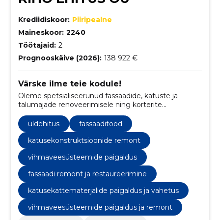
Krediidiskoor:
Piiripealne
Maineskoor:
2240
Töötajaid:
2
Prognooskäive (2026):
138 922 €
Värske ilme teie kodule!
Oleme spetsialiseerunud fassaadide, katuste ja
talumajade renoveerimisele ning korterite
uuendamisele.
üldehitus
fassaaditööd
katusekonstruktsioonide remont
vihmaveesüsteemide paigaldus
fassaadi remont ja restaureerimine
katusekattematerjalide paigaldus ja vahetus
vihmaveesüsteemide paigaldus ja remont