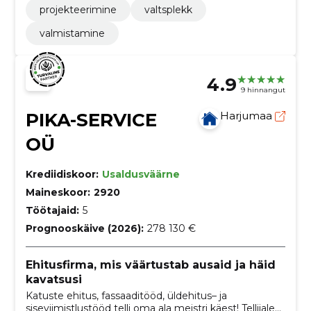
projekteerimine
valtsplekk
valmistamine
4.9
9 hinnangut
PIKA-SERVICE
Harjumaa
OÜ
Krediidiskoor:
Usaldusväärne
Maineskoor:
2920
Töötajaid:
5
Prognooskäive (2026):
278 130 €
Ehitusfirma, mis väärtustab ausaid ja häid
kavatsusi
Katuste ehitus, fassaaditööd, üldehitus– ja
siseviimistlustööd telli oma ala meistri käest! Tellijale