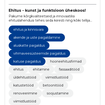
Ehitus - kunst ja funktsioon üheskoos!
Pakume kõrgkvaliteetseid ja innovaatilisi
ehituslahendusi tehes seda kiiresti ning kõiki tellija
soove arvestades!
ehitus ja kinnisvara
akende ja uste paigaldamine
aluskatte paigaldus
vihmaveesüsteemide paigaldus
katuse paigaldus
hooneehitusfirmad
ehitus
ehitamine
fassaaditööd
üldehitustööd
viimistlustööd
katustetööd
betoonitööd
renoveerimine
soojustamine
viimistlustööd