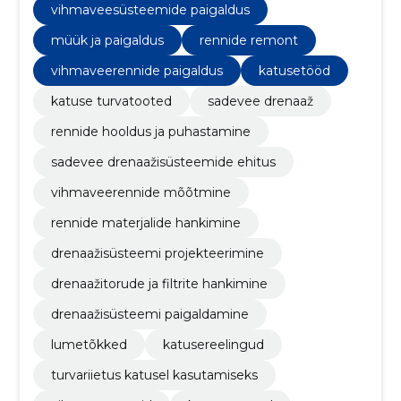
vihmaveesüsteemide paigaldus
müük ja paigaldus
rennide remont
vihmaveerennide paigaldus
katusetööd
katuse turvatooted
sadevee drenaaž
rennide hooldus ja puhastamine
sadevee drenaažisüsteemide ehitus
vihmaveerennide mõõtmine
rennide materjalide hankimine
drenaažisüsteemi projekteerimine
drenaažitorude ja filtrite hankimine
drenaažisüsteemi paigaldamine
lumetõkked
katusereelingud
turvariietus katusel kasutamiseks