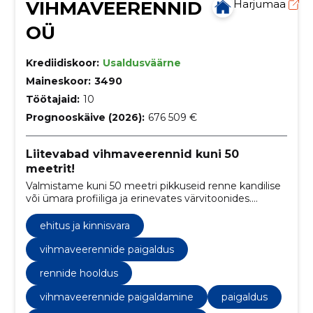
VIHMAVEERENNID
Harjumaa
OÜ
Krediidiskoor:
Usaldusväärne
Maineskoor:
3490
Töötajaid:
10
Prognooskäive (2026):
676 509 €
Liitevabad vihmaveerennid kuni 50
meetrit!
Valmistame kuni 50 meetri pikkuseid renne kandilise
või ümara profiiliga ja erinevates värvitoonides.
Paigaldame ja hooldame!
ehitus ja kinnisvara
vihmaveerennide paigaldus
rennide hooldus
vihmaveerennide paigaldamine
paigaldus