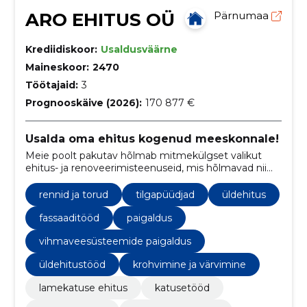
ARO EHITUS OÜ
Pärnumaa
Krediidiskoor:
Usaldusväärne
Maineskoor:
2470
Töötajaid:
3
Prognooskäive (2026):
170 877 €
Usalda oma ehitus kogenud meeskonnale!
Meie poolt pakutav hõlmab mitmekülgset valikut
ehitus- ja renoveerimisteenuseid, mis hõlmavad nii
hoone siseviimistlust kui ka välitöid, samuti üldise
ehitusprotsessi teostamist.
rennid ja torud
tilgapüüdjad
üldehitus
fassaaditööd
paigaldus
vihmaveesüsteemide paigaldus
üldehitustööd
krohvimine ja värvimine
lamekatuse ehitus
katusetööd