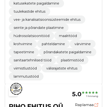
katusekatete paigaldamine
tuulekastide ehitus
vee- ja kanalisatsioonisüsteemide ehitus
seinte ja põrandate plaatimine
hüdroisolatsioonitööd
maalritööd
krohvimine
pahteldamine
värvimine
tapeetimine
põrandakatete paigaldamine
sanitaartehnilised tööd
plaatimistööd
viimistlustööd
välisrajatiste ehitus
lammutustööd
5.0
1 hinnang
RIHO EHITUS OÜ
Raplamaa