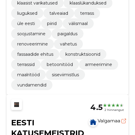
klaasist varikatused
klaaslükanduksed
liuguksed
talveaiad
terrass
üle eesti
piirid
välismaal
soojustamine
paigaldus
renoveerimine
vahetus
fassaadide ehitus
konstruktsioonid
terrassid
betoonitööd
armeerimine
maalritööd
siseviimistlus
vundamendid
4.5
2 hinnangut
EESTI
Valgamaa
KATUSEMEISTRID