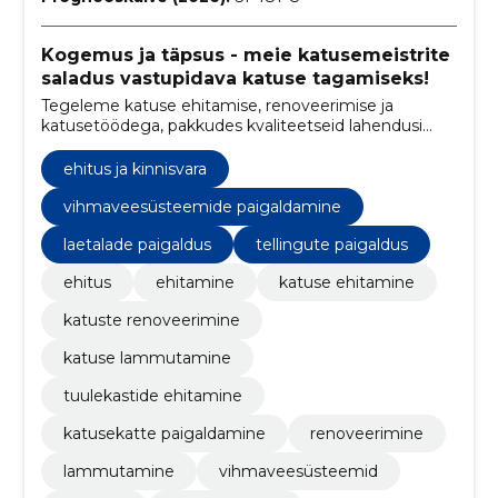
Kogemus ja täpsus - meie katusemeistrite
saladus vastupidava katuse tagamiseks!
Tegeleme katuse ehitamise, renoveerimise ja
katusetöödega, pakkudes kvaliteetseid lahendusi
eramajadele, kortermajadele ja tootmishoonetele.
ehitus ja kinnisvara
vihmaveesüsteemide paigaldamine
laetalade paigaldus
tellingute paigaldus
ehitus
ehitamine
katuse ehitamine
katuste renoveerimine
katuse lammutamine
tuulekastide ehitamine
katusekatte paigaldamine
renoveerimine
lammutamine
vihmaveesüsteemid