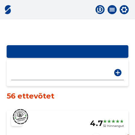
56 ettevõtet
4.7
32 hinnangut