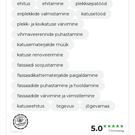
ehitus
ehitamine
plekksepatööd
eriplekkide valmistamine
katusetööd
plekk- ja kivikatuse värvimine
vihmaveerennide puhastamine
katusematerjalide müük
katuse renoveerimine
fassaadi soojustamine
fassaadikattematerjalide paigaldamine
fassaadide puhastamine ja hooldamine
fassaadide värvimine ja viimistlemine
katuseehitus
tegevus
jõgevamaa
5.0
1 hinnang