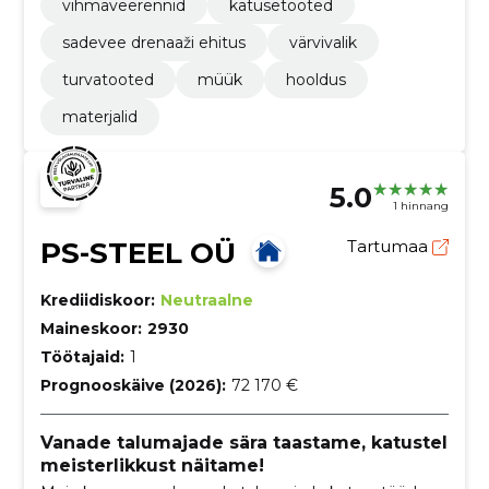
vihmaveerennid
katusetooted
sadevee drenaaži ehitus
värvivalik
turvatooted
müük
hooldus
materjalid
5.0
1 hinnang
PS-STEEL OÜ
Tartumaa
Krediidiskoor:
Neutraalne
Maineskoor:
2930
Töötajaid:
1
Prognooskäive (2026):
72 170 €
Vanade talumajade sära taastame, katustel
meisterlikkust näitame!