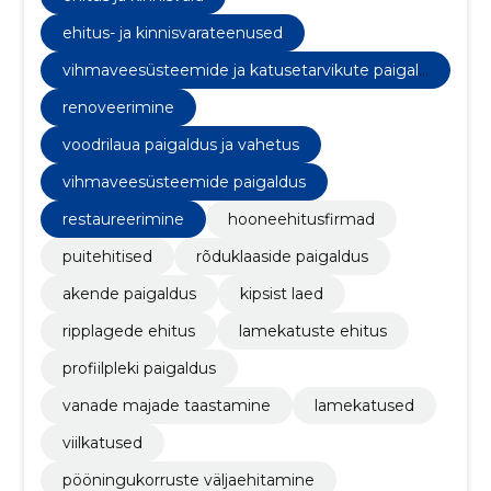
ehitus- ja kinnisvarateenused
vihmaveesüsteemide ja katusetarvikute paigald
us
renoveerimine
voodrilaua paigaldus ja vahetus
vihmaveesüsteemide paigaldus
restaureerimine
hooneehitusfirmad
puitehitised
rõduklaaside paigaldus
akende paigaldus
kipsist laed
ripplagede ehitus
lamekatuste ehitus
profiilpleki paigaldus
vanade majade taastamine
lamekatused
viilkatused
pööningukorruste väljaehitamine