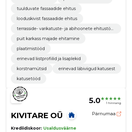
tuulduvate fassaadide ehitus
looduskivist fassaadide ehitus
terrasside- varikatuste- ja abihoonete ehitustöö
d
puit karkass majade ehitamine
plaatimistööd
erinevad liistprofiilid ja lisaplekid
korstnamütsid
erinevad läbiviigud katusest
katusetööd
5.0
1 hinnang
KIVITARE OÜ
Pärnumaa
Krediidiskoor:
Usaldusväärne