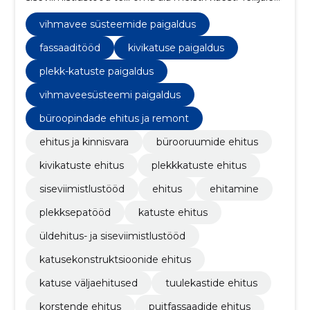
loome kindlustunde läbi korrektse töö ja suhtumise
vihmavee süsteemide paigaldus
fassaaditööd
kivikatuse paigaldus
plekk-katuste paigaldus
vihmaveesüsteemi paigaldus
büroopindade ehitus ja remont
ehitus ja kinnisvara
bürooruumide ehitus
kivikatuste ehitus
plekkkatuste ehitus
siseviimistlustööd
ehitus
ehitamine
plekksepatööd
katuste ehitus
üldehitus- ja siseviimistlustööd
katusekonstruktsioonide ehitus
katuse väljaehitused
tuulekastide ehitus
korstende ehitus
puitfassaadide ehitus