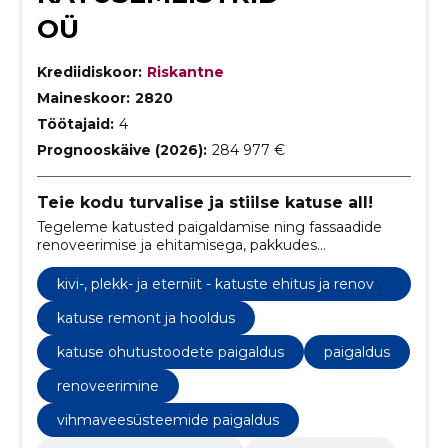
OÜ
Krediidiskoor:
Riskantne
Maineskoor:
2820
Töötajaid:
4
Prognooskäive (2026):
284 977 €
Teie kodu turvalise ja stiilse katuse all!
Tegeleme katusted paigaldamise ning fassaadide
renoveerimise ja ehitamisega, pakkudes
kõrgekvaliteedilist meisterlikkust ja pühendumust
klientide ootuste ületamiseks.
kivi-, plekk- ja eterniit - katuste ehitus ja renove
erimine
katuse remont ja hooldus
katuse ohutustoodete paigaldus
paigaldus
renoveerimine
vihmaveesüsteemide paigaldus