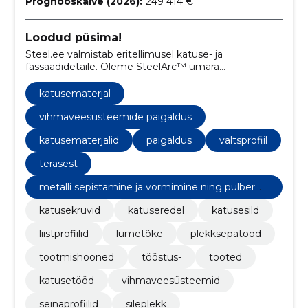
Prognooskäive (2026):
249 414 €
Loodud püsima!
Steel.ee valmistab eritellimusel katuse- ja
fassaadidetaile. Oleme SteelArc™ ümara
vihmaveesüsteemi Eesti esindaja. Tegutseme Tartus,
üle 12 aasta kogemust.
katusematerjal
vihmaveesüsteemide paigaldus
katusematerjalid
paigaldus
valtsprofiil
terasest
metalli sepistamine ja vormimine ning pulberm
etallurgia
katusekruvid
katuseredel
katusesild
liistprofiilid
lumetõke
plekksepatööd
tootmishooned
tööstus-
tooted
katusetööd
vihmaveesüsteemid
seinaprofiilid
sileplekk