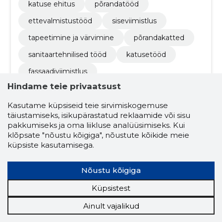
katuse ehitus
põrandatööd
ettevalmistustööd
siseviimistlus
tapeetimine ja värvimine
põrandakatted
sanitaartehnilised tööd
katusetööd
fassaadiviimistlus
Hindame teie privaatsust
talumajade renoveerimine
fassaadide renoveerimine
Kasutame küpsiseid teie sirvimiskogemuse
täiustamiseks, isikupärastatud reklaamide või sisu
talumajade palgivahetustööd
pakkumiseks ja oma liikluse analüüsimiseks. Kui
klõpsate "nõustu kõigiga", nõustute kõikide meie
korterite uuendamine
küpsiste kasutamisega.
välisfassaadi värvimine
Nõustu kõigiga
seinapaneelide paigaldus
Küpsistest
välisfassaadi värvimine ja viimistlus
Ainult vajalikud
sanitaartehnilised tööd