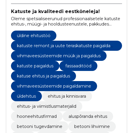
Katuste ja kvaliteedi eestkõneleja!
Oleme spetsialiseerunud professionaalsetele katuste
ehitus-, müügi- ja hooldusteenustele, pakkudes
kõrgekvaliteedilisi lahendusi kodudele üle Eesti.
üldine ehitustöö
katuste remont ja uute teraskatuste paigaldami
ne
vihmaveesüsteemide müük ja paigaldus
katuste paigaldus
fassaaditööd
katuse ehitus ja paigaldus
vihmaveesüsteemide paigaldamine
üldehitus
ehitus ja kinnisvara
ehitus- ja viimistlusmaterjalid
hooneehitusfirmad
aluspõranda ehitus
betooni tugevdamine
betooni lihvimine