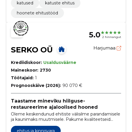
katused
katuste ehitus
hoonete ehitustööd
5.0
2 hinnangut
SERKO OÜ
Harjumaa
Krediidiskoor:
Usaldusväärne
Maineskoor:
2730
Töötajaid:
1
Prognooskäive (2026):
90 070 €
Taastame mineviku hiilguse-
restaureerime ajaloolised hooned
Oleme keskendunud ehitiste välisilme parandamisele
ja kaunimaks muutmisele. Pakume kvaliteetseid
ehitusteenuseid, et tagada hoone esteetiline ja
funktsionaalne taastamine ning klientide rahulolu.
ehitus ja kinnisvara