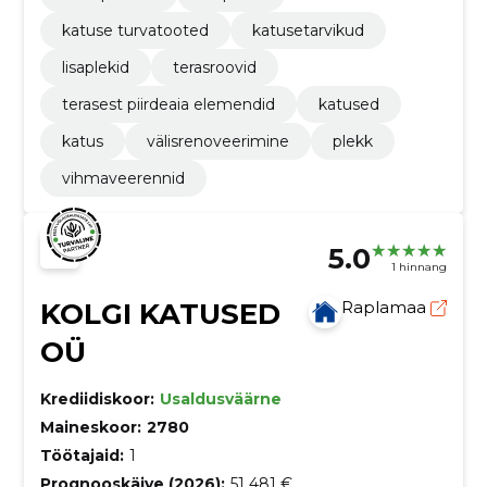
katuse turvatooted
katusetarvikud
lisaplekid
terasroovid
terasest piirdeaia elemendid
katused
katus
välisrenoveerimine
plekk
vihmaveerennid
5.0
1 hinnang
KOLGI KATUSED
Raplamaa
OÜ
Krediidiskoor:
Usaldusväärne
Maineskoor:
2780
Töötajaid:
1
Prognooskäive (2026):
51 481 €