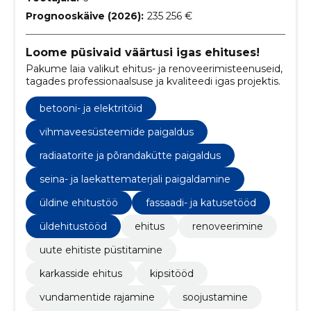
Prognooskäive (2026):
235 256 €
Loome püsivaid väärtusi igas ehituses!
Pakume laia valikut ehitus- ja renoveerimisteenuseid,
tagades professionaalsuse ja kvaliteedi igas projektis.
betooni- ja elektritöid
vihmaveesüsteemide paigaldus
radiaatorite ja põrandakütte paigaldus
seina- ja laekattematerjali paigaldamine
üldine ehitustöö
fassaadi- ja katusetööd
üldehitustööd
ehitus
renoveerimine
uute ehitiste püstitamine
karkasside ehitus
kipsitööd
vundamentide rajamine
soojustamine