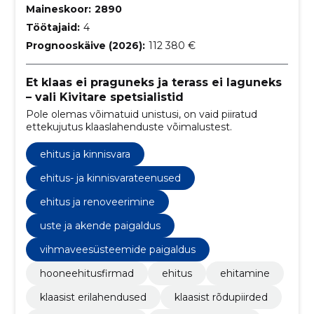
Maineskoor:
2890
Töötajaid:
4
Prognooskäive (2026):
112 380 €
Et klaas ei praguneks ja terass ei laguneks
– vali Kivitare spetsialistid
Pole olemas võimatuid unistusi, on vaid piiratud
ettekujutus klaaslahenduste võimalustest.
ehitus ja kinnisvara
ehitus- ja kinnisvarateenused
ehitus ja renoveerimine
uste ja akende paigaldus
vihmaveesüsteemide paigaldus
hooneehitusfirmad
ehitus
ehitamine
klaasist erilahendused
klaasist rõdupiirded