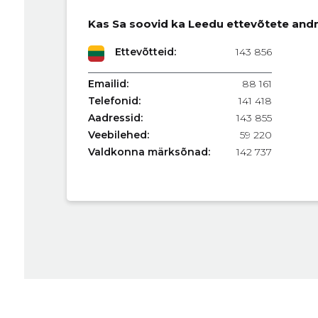
Kas Sa soovid ka Leedu ettevõtete and
Ettevõtteid:
143 856
Emailid:
88 161
Telefonid:
141 418
Aadressid:
143 855
Veebilehed:
59 220
Valdkonna märksõnad:
142 737