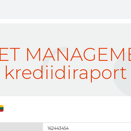
SET MANAGEM
krediidiraport
162443454