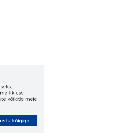
seks,
ma liikluse
ute kõikide meie
ustu kõigiga