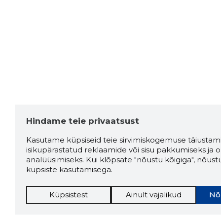
Hindame teie privaatsust
Kasutame küpsiseid teie sirvimiskogemuse täiustami
isikupärastatud reklaamide või sisu pakkumiseks ja o
analüüsimiseks. Kui klõpsate "nõustu kõigiga", nõust
küpsiste kasutamisega.
Küpsistest
Ainult vajalikud
Nõ