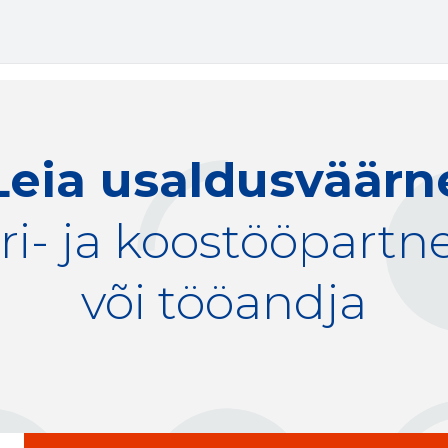
Leia usaldusväärn
ri- ja koostööpartn
või tööandja