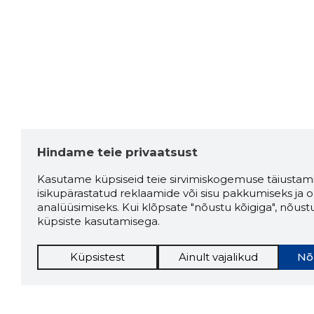
Hindame teie privaatsust
Kasutame küpsiseid teie sirvimiskogemuse täiustami
isikupärastatud reklaamide või sisu pakkumiseks ja o
analüüsimiseks. Kui klõpsate "nõustu kõigiga", nõust
küpsiste kasutamisega.
Küpsistest
Ainult vajalikud
Nõ