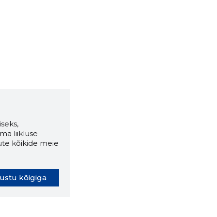
seks,
ma liikluse
ute kõikide meie
ustu kõigiga