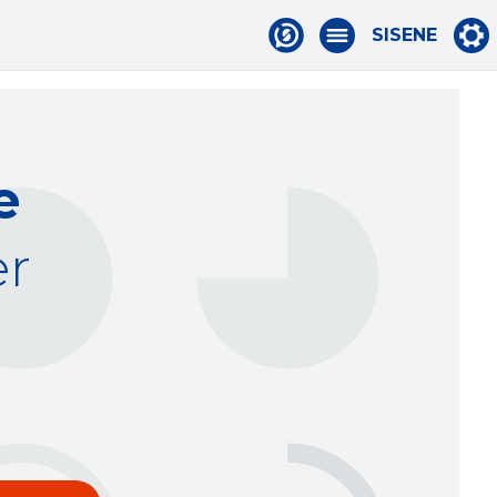
SISENE
e
er