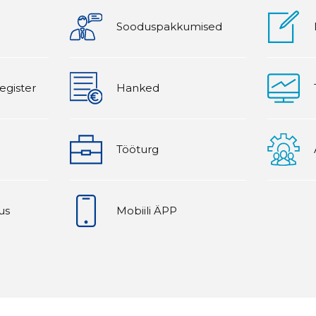
Sooduspakkumised
egister
Hanked
Tööturg
us
Mobiili ÄPP