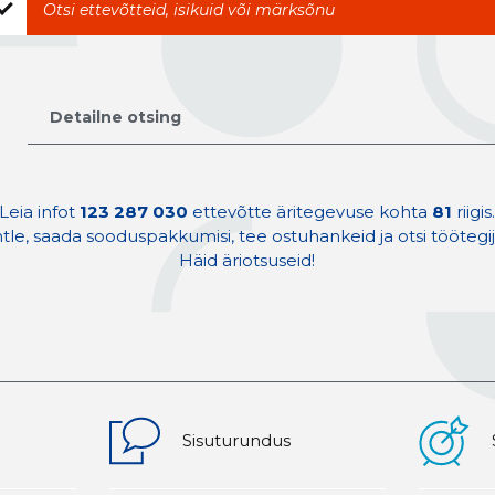
Detailne otsing
Leia infot
123 287 030
ettevõtte äritegevuse kohta
81
riigis
tle, saada sooduspakkumisi, tee ostuhankeid ja otsi töötegij
Häid äriotsuseid!
Sisuturundus