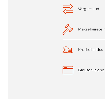
Võrgustikud
Maksehäirete r
Krediidihaldus
Brauseri laiend