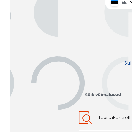
EE
Suh
Kõik võimalused
Taustakontroll