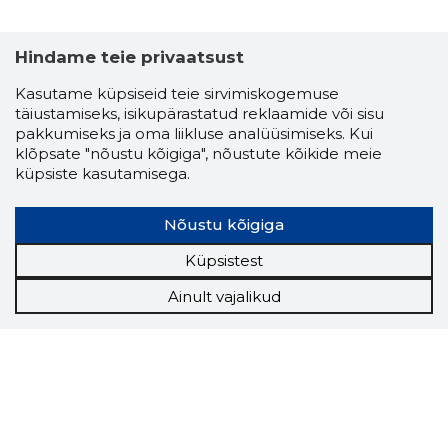
Hindame teie privaatsust
Kasutame küpsiseid teie sirvimiskogemuse
täiustamiseks, isikupärastatud reklaamide või sisu
pakkumiseks ja oma liikluse analüüsimiseks. Kui
klõpsate "nõustu kõigiga", nõustute kõikide meie
küpsiste kasutamisega.
Nõustu kõigiga
Küpsistest
Ainult vajalikud
Storybook