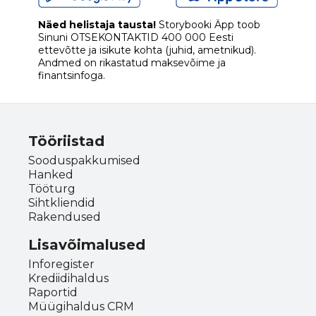
Näed helistaja tausta!
Storybooki Äpp toob
Sinuni
OTSEKONTAKTID
400 000 Eesti
ettevõtte ja isikute kohta (juhid, ametnikud).
Andmed on rikastatud maksevõime ja
finantsinfoga.
Tööriistad
Sooduspakkumised
Hanked
Tööturg
Sihtkliendid
Rakendused
Lisavõimalused
Inforegister
Krediidihaldus
Raportid
Müügihaldus CRM