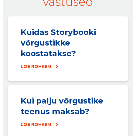
vastused
Kuidas Storybooki
võrgustikke
koostatakse?
LOE ROHKEM
Kui palju võrgustike
teenus maksab?
LOE ROHKEM