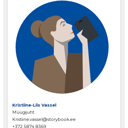
Kristiine-Liis Vassel
Müügijuht
Kristiine.vassel@storybook.ee
+372 5874 8369