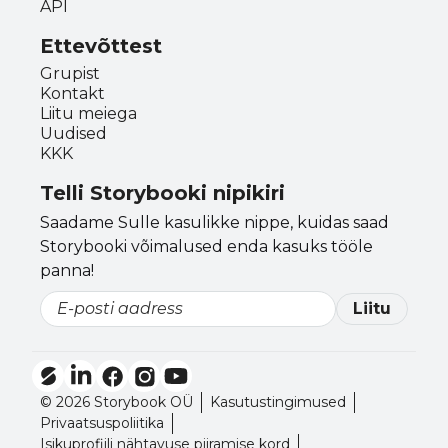
API
Ettevõttest
Grupist
Kontakt
Liitu meiega
Uudised
KKK
Telli Storybooki nipikiri
Saadame Sulle kasulikke nippe, kuidas saad
Storybooki võimalused enda kasuks tööle
panna!
Liitu
Email
© 2026 Storybook OÜ
Kasutustingimused
Privaatsuspoliitika
Isikuprofiili nähtavuse piiramise kord