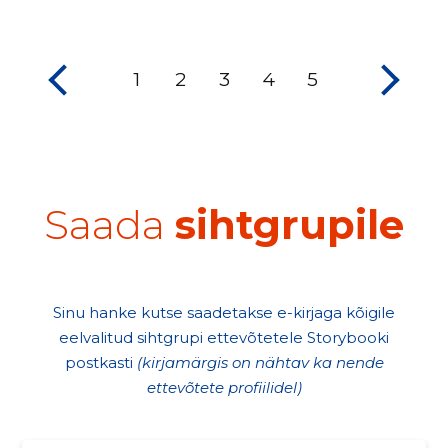
1
2
3
4
5
Saada
sihtgrupile
Sinu hanke kutse saadetakse e-kirjaga kõigile
eelvalitud sihtgrupi ettevõtetele Storybooki
postkasti
(kirjamärgis on nähtav ka nende
ettevõtete profiilidel)