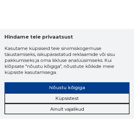
Hindame teie privaatsust
Kasutame küpsiseid teie sirvimiskogemuse
täiustamiseks, isikupärastatud reklaamide või sisu
pakkumiseks ja oma liikluse analüüsimiseks. Kui
klõpsate "nõustu kõigiga", nõustute kõikide meie
küpsiste kasutamisega.
Nõustu kõigiga
Küpsistest
Ainult vajalikud