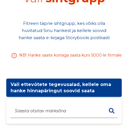
mustandid on kättesaadavad töölaual.
hange on saadetud teele.
Soovin hanke saata sihtgrupile.
EDASI
EDASI
EDASI
Fitreeri täpne sihtgrupp, kes võiks olla
huvitatud Sinu hankest ja kellele soovid
hanke saata e-kirjaga Storybooki postkasti
NB! Hanke saate korraga saata kuni 5000-le firmale
Vali ettevõtete tegevusalad, kellele oma
hanke hinnapäringut soovid saata