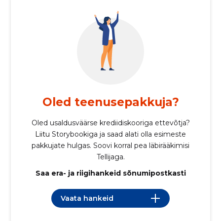
Oled teenuse­pakkuja?
Oled usaldusväärse krediidiskooriga ettevõtja?
Liitu
Storybookiga ja saad alati olla esimeste
pakkujate hulgas. Soovi korral pea läbirääkimisi
Tellijaga.
Saa era- ja riigihankeid sõnumipostkasti
Vaata hankeid