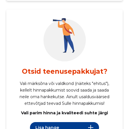
Otsid teenuse­pakkujat?
Vali märksõna või valdkond (näiteks "ehitus"),
kellelt hinnapakkumist soovid saada ja saada
neile oma hankekutse. Ainult usaldusväärsed
ettevõtjad teevad Sulle hinnapakkumisi!
Vali parim hinna ja kvaliteedi suhte järgi
Lisa hange