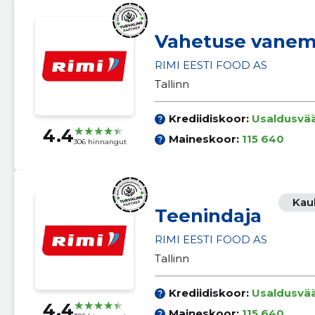
Vahetuse vane
RIMI EESTI FOOD AS
Tallinn
Krediidiskoor:
Usaldusvä
4.4
Maineskoor:
115 640
306 hinnangut
Kau
Teenindaja
RIMI EESTI FOOD AS
Tallinn
Krediidiskoor:
Usaldusvä
4.4
Maineskoor:
115 640