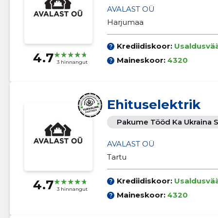
AVALAST OÜ
Harjumaa
Krediidiskoor:
Usaldusvä
4.7
Maineskoor:
4320
3 hinnangut
Ehituselektrik
Pakume Tööd Ka Ukraina S
AVALAST OÜ
Tartu
Krediidiskoor:
Usaldusvä
4.7
3 hinnangut
Maineskoor:
4320