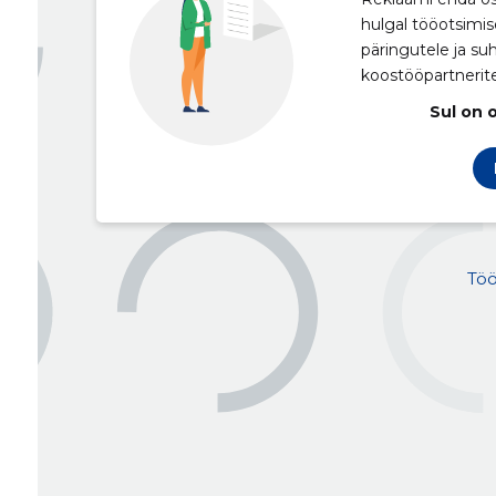
hulgal tööotsimis
päringutele ja su
koostööpartnerit
Sul on 
Töö