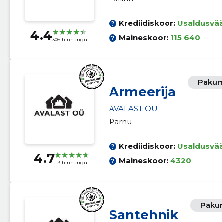
Krediidiskoor:
Usaldusvä
4.4
Maineskoor:
115 640
306 hinnangut
Pakum
Armeerija
AVALAST OÜ
Pärnu
Krediidiskoor:
Usaldusvä
4.7
Maineskoor:
4320
3 hinnangut
Pakum
Santehnik