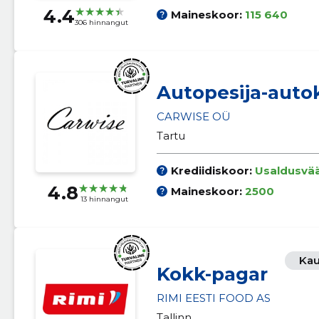
4.4
Maineskoor:
115 640
306 hinnangut
Autopesija-auto
CARWISE OÜ
Tartu
Krediidiskoor:
Usaldusvä
4.8
Maineskoor:
2500
13 hinnangut
Kau
Kokk-pagar
RIMI EESTI FOOD AS
Tallinn