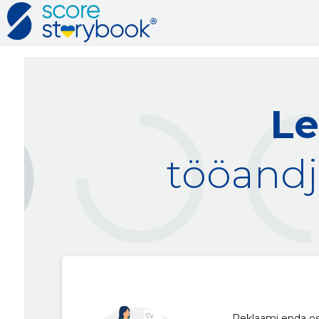
Le
tööandj
Reklaami enda osku