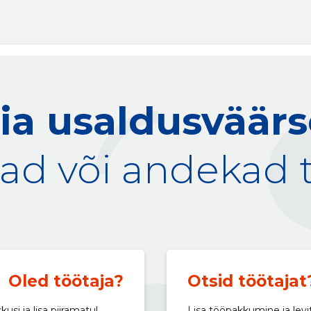
ia usaldusväär
ad või andekad 
Oled töötaja?
Otsid töötajat
si ja lisa piiramatul
Lisa tööpakkumine ja levi