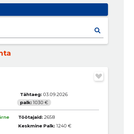
hta
Tähtaeg:
03.09.2026
palk:
1030 €
ärne
Töötajaid:
2658
Keskmine Palk:
1240 €