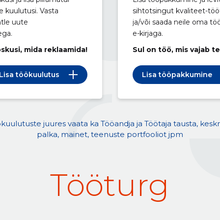
e kuulutusi. Vasta
sihtotsingut kvaliteet-töö
htle uute
ja/või saada neile oma t
ega.
e-kirjaga.
oskusi, mida reklaamida!
Sul on töö, mis vajab t
Lisa töökuulutus
Lisa tööpakkumine
kuulutuste juures vaata ka Tööandja ja Töötaja tausta, kesk
palka, mainet, teenuste portfooliot jpm
Tööturg