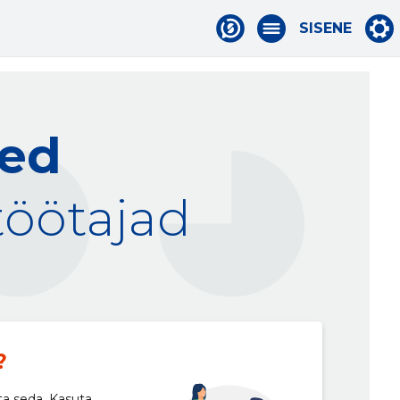
SISENE
sed
töötajad
?
ta seda. Kasuta