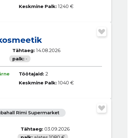
Keskmine Palk:
1240 €
kosmeetik
Tähtaeg:
14.08.2026
palk:
-
ärne
Töötajaid:
2
Keskmine Palk:
1040 €
bahall Rimi Supermarket
Tähtaeg:
03.09.2026
palk:
alates 1080 €