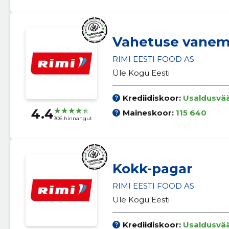
Vahetuse vane
RIMI EESTI FOOD AS
Üle Kogu Eesti
Krediidiskoor:
Usaldusvä
4.4
Maineskoor:
115 640
306 hinnangut
Kokk-pagar
RIMI EESTI FOOD AS
Üle Kogu Eesti
Krediidiskoor:
Usaldusvä