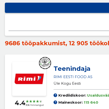
9686 tööpakkumist
,
12 905 tööko
Teenindaja
RIMI EESTI FOOD AS
Üle Kogu Eesti
Krediidiskoor:
Usaldusvä
4.4
Maineskoor:
115 640
306 hinnangut