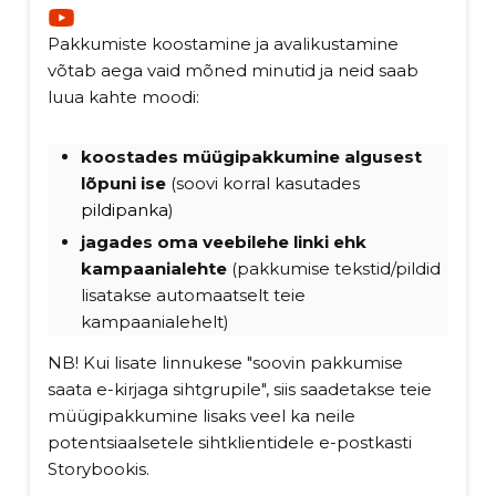
Pakkumiste koostamine ja avalikustamine
võtab aega vaid mõned minutid ja neid saab
luua kahte moodi:
koostades müügipakkumine algusest
lõpuni ise
(soovi korral kasutades
pildipanka
)
jagades oma veebilehe linki ehk
kampaanialehte
(pakkumise tekstid/pildid
lisatakse automaatselt teie
kampaanialehelt)
NB! Kui lisate linnukese "soovin pakkumise
saata e-kirjaga sihtgrupile", siis saadetakse teie
müügipakkumine lisaks veel ka neile
potentsiaalsetele sihtklientidele e-postkasti
Storybookis.