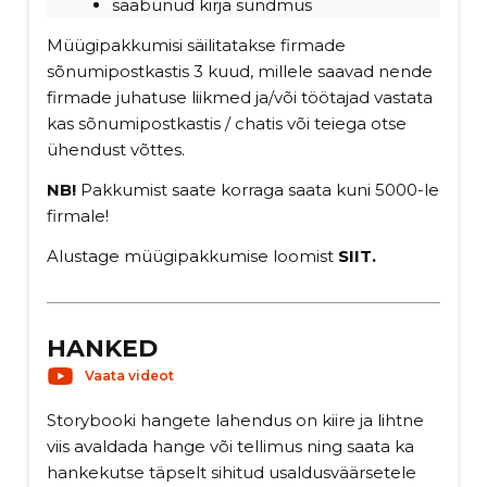
saabunud kirja sündmus
Müügipakkumisi säilitatakse firmade
sõnumipostkastis 3 kuud, millele saavad nende
firmade juhatuse liikmed ja/või töötajad vastata
kas sõnumipostkastis / chatis või teiega otse
ühendust võttes.
NB!
Pakkumist saate korraga saata kuni 5000-le
firmale!
Alustage müügipakkumise loomist
SIIT
.
HANKED
Vaata videot
Storybooki hangete lahendus on kiire ja lihtne
viis avaldada hange või tellimus ning saata ka
hankekutse täpselt sihitud usaldusväärsetele