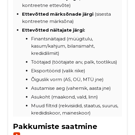
kontreetne ettevõte)
Ettevõtted märksõnade järgi
(sisesta
kontreetne märksõna)
Ettevõtted näitajate järgi:
Finantsnäitajad (müügitulu,
kasum/kahjum, bilansimaht,
krediidilimiit)
Töötajad (töötajate arv, palk, tootlikus)
Eksportöörid (valik riike)
Õiguslik vorm (AS, OÜ, MTÜ jne)
Asutamise aeg (vahemik, aasta jne)
Asukoht (maakond, vald, linn)
Muud filtrid (rekvisiidid, staatus, suurus,
krediidiskoor, maineskoor)
Pakkumiste saatmine