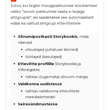
Juhul, kui tegite müügipakkumise koostamisel
valiku "soovin pakkumise saata e-kirjaga
sihtgrupile", siis saadetakse see automaatselt
edasi ka valitud sihtgrupi ettevõtetele:
Sõnumipostkasti Storybookis
, mida
näevad:
otsustajad (juhatuse liikmed)
töötajad (kasutajad)
Ettevõtte profiilile
Storybookis
ja
Inforegistris
nähtav (lugemata) sõnumi märgis
Valdkonna uudistesse
nähtav valdkonna ettevõtete
meedialehtedel
Seiresündmustesse