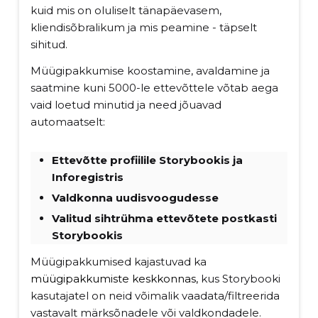
kuid mis on oluliselt tänapäevasem,
kliendisõbralikum ja mis peamine - täpselt
sihitud.
Müügipakkumise koostamine, avaldamine ja
saatmine kuni 5000-le ettevõttele võtab aega
vaid loetud minutid ja need jõuavad
automaatselt:
Ettevõtte profiilile
Storybookis ja
Inforegistris
Valdkonna uudisvoogudesse
Valitud sihtrühma ettevõtete postkasti
Storybookis
Müügipakkumised kajastuvad ka
müügipakkumiste keskkonnas,
kus Storybooki
kasutajatel on neid võimalik vaadata/filtreerida
vastavalt märksõnadele või valdkondadele.