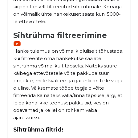
kirjaga täpselt filtreeritud sihtrühmale. Korraga
on võimalik ühte hankekuset saata kuni 5000-
le ettevõttele.
Sihtrühma filtreerimine
Hanke tulemusi on võimalik oluliselt tõhustada,
kui filtreerite oma hankekutse saajate
sihtrühma võimalikult täpseks. Näiteks suure
käibega ettevõtetele võite pakkuda suuri
projekte, mille kvaliteet ja garantii on teile väga
oluline. Väiksemate tööde tegijaid võite
filtreerida ka näiteks valla/linna täpsuse järgi, et
leida kohalikke teenusepakkujaid, kes on
odavamad ja kellel on rohkem vaba
ajaressurssi.
Sihtrühma filtrid: