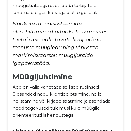
müügistrateegiaid, et jõuda tarbijatele
lähemale õiges kohas ja alati õigel ajal.
Nutikate müügisüsteemide
ülesehitamine digitaalsetes kanalites
toetab teie pakutavate kaupade ja
teenuste müügiedu ning tõhustab
märkimisväärselt müügijuhtide
igapäevatööd.
Müügijuhtimine
Aeg on välja vahetada sellised rutiinsed
ülesanded nagu klientide otsimine, neile
helistamine või kirjade saatmine ja asendada
need tegevused tulemuslikule müügile
orienteeritud lahendustega.