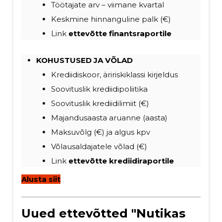
Töötajate arv – viimane kvartal
Keskmine hinnanguline palk (€)
Link
ettevõtte finantsraportile
KOHUSTUSED
JA VÕLAD
Krediidiskoor, äririskiklassi kirjeldus
Soovituslik krediidipoliitika
Soovituslik krediidilimiit (€)
Majandusaasta aruanne (aasta)
Maksuvõlg (€) ja algus kpv
Võlausaldajatele võlad (€)
Link
ettevõtte krediidiraportile
Alusta siit
Uued ettevõtted "Nutikas