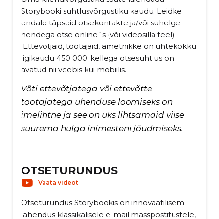
Storybooki suhtlusvõrgustiku kaudu. Leidke
endale täpseid otsekontakte ja/või suhelge
nendega otse online´s (või videosilla teel).
Ettevõtjaid, töötajaid, ametnikke on ühtekokku
ligikaudu 450 000, kellega otsesuhtlus on
avatud nii veebis kui mobiilis.
Võti ettevõtjatega või ettevõtte
töötajatega ühenduse loomiseks on
imelihtne ja see on üks lihtsamaid viise
suurema hulga inimesteni jõudmiseks.
OTSETURUNDUS
Vaata videot
Otseturundus Storybookis on innovaatilisem
lahendus klassikalisele e-mail masspostitustele,