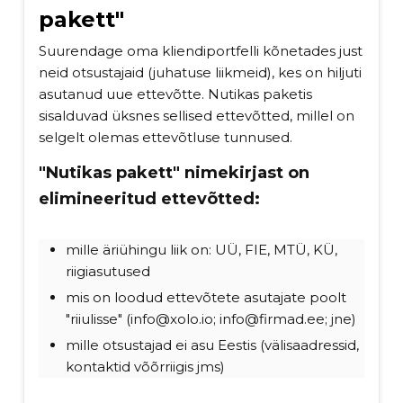
pakett"
Suurendage oma kliendiportfelli kõnetades just
neid otsustajaid (juhatuse liikmeid), kes on hiljuti
asutanud uue ettevõtte. Nutikas paketis
sisalduvad üksnes sellised ettevõtted, millel on
selgelt olemas ettevõtluse tunnused.
"Nutikas pakett" nimekirjast on
elimineeritud ettevõtted:
mille äriühingu liik on: UÜ, FIE, MTÜ, KÜ,
riigiasutused
mis on loodud ettevõtete asutajate poolt
"riiulisse" (info@xolo.io; info@firmad.ee; jne)
mille otsustajad ei asu Eestis (välisaadressid,
kontaktid võõrriigis jms)