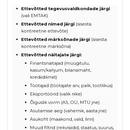
Ettevõtted tegevusvaldkondade järgi
(vali EMTAK)
Ettevõtted nimed
järgi
(sisesta
kontreetne ettevõte)
Ettevõtted märksõnade järgi
(sisesta
kontreetne märksõna)
Ettevõtted näitajate järgi:
Finantsnäitajad (müügitulu,
kasum/kahjum, bilansimaht,
krediidilimiit)
Töötajad (töötajate arv, palk, tootlikus)
Eksportöörid (valik riike)
Õiguslik vorm (AS, OÜ, MTÜ jne)
Asutamise aeg (vahemik, aasta jne)
Asukoht (maakond, vald, linn)
Muud filtrid (rekvisiidid, staatus, suurus,