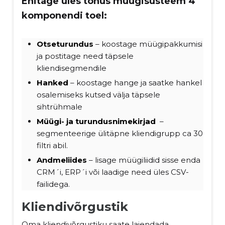
Ehitage üles tõhus müügisüsteem 4
komponendi toel:
Otseturundus
– koostage müügipakkumisi
ja postitage need täpsele
kliendisegmendile
Hanked
– koostage hange ja saatke hankel
osalemiseks kutsed välja täpsele
sihtrühmale
Müügi- ja turundusnimekirjad
–
segmenteerige ülitäpne kliendigrupp ca 30
filtri abil.
Andmeliides
– lisage müügiliidid sisse enda
CRM´i, ERP´i või laadige need üles CSV-
failidega.
Kliendivõrgustik
Oma kliendivõrgustiku saate laiendada