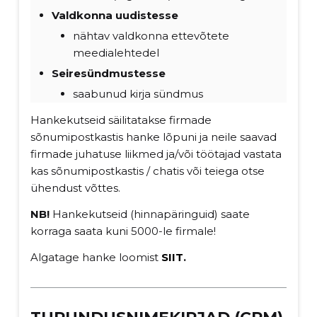
Valdkonna uudistesse
nähtav valdkonna ettevõtete
meedialehtedel
Seiresündmustesse
saabunud kirja sündmus
Hankekutseid säilitatakse firmade
sõnumipostkastis hanke lõpuni ja neile saavad
firmade juhatuse liikmed ja/või töötajad vastata
kas sõnumipostkastis / chatis või teiega otse
ühendust võttes.
NB!
Hankekutseid (hinnapäringuid) saate
korraga saata kuni 5000-le firmale!
Algatage hanke loomist
SIIT
.