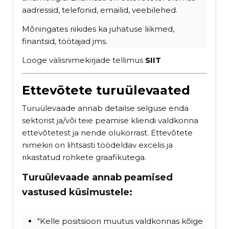
aadressid, telefonid, emailid, veebilehed.
Mõningates riikides ka juhatuse liikmed,
finantsid, töötajad jms.
Looge välisnimekirjade tellimus
SI
I
T
Ettevõtete turuülevaated
Turuülevaade annab detailse selguse enda
sektorist ja/või teie peamise kliendi valdkonna
ettevõtetest ja nende olukorrast. Ettevõtete
nimekiri on lihtsasti töödeldav excelis ja
rikastatud rohkete graafikutega.
Turuülevaade annab peamised
vastused küsimustele:
"Kelle positsioon muutus valdkonnas kõige