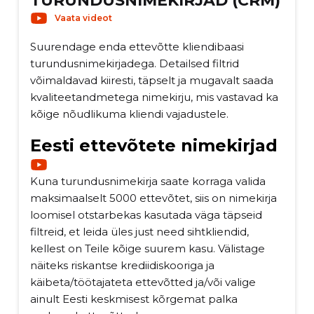
TURUNDUSNIMEKIRJAD (CRM)
Vaata videot
Suurendage enda ettevõtte kliendibaasi
turundusnimekirjadega. Detailsed filtrid
võimaldavad kiiresti, täpselt ja mugavalt saada
kvaliteetandmetega nimekirju, mis vastavad ka
kõige nõudlikuma kliendi vajadustele.
Eesti ettevõtete nimekirjad
Kuna turundusnimekirja saate korraga valida
maksimaalselt 5000 ettevõtet, siis on nimekirja
loomisel otstarbekas kasutada väga täpseid
filtreid, et leida üles just need sihtkliendid,
kellest on Teile kõige suurem kasu. Välistage
näiteks riskantse krediidiskooriga ja
käibeta/töötajateta ettevõtted ja/või valige
ainult Eesti keskmisest kõrgemat palka