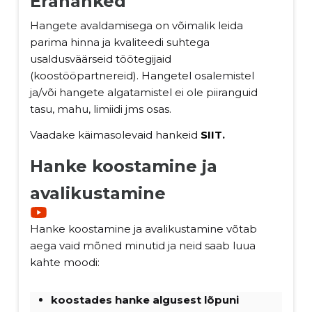
Erahanked
Hangete avaldamisega on võimalik leida
parima hinna ja kvaliteedi suhtega
usaldusväärseid töötegijaid
(koostööpartnereid). Hangetel osalemistel
ja/või hangete algatamistel ei ole piiranguid
tasu, mahu, limiidi jms osas.
Vaadake käimasolevaid hankeid
SIIT
.
Hanke koostamine ja
avalikustamine
Hanke koostamine ja avalikustamine võtab
aega vaid mõned minutid ja neid saab luua
kahte moodi:
koostades hanke algusest lõpuni