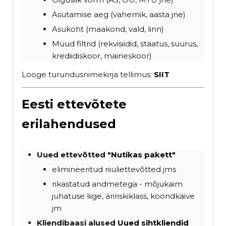
Asutamise aeg (vahemik, aasta jne)
Asukoht (maakond, vald, linn)
Muud filtrid (rekvisiidid, staatus, suurus,
krediidiskoor, maineskoor)
Looge turundusnimekirja tellimus:
SIIT
Eesti ettevõtete
erilahendused
Uued ettevõtted "
Nutikas pakett"
elimineeritud riiuliettevõtted jms
rikastatud andmetega - mõjukaim
juhatuse liige, äririskiklass, koondkäive
jm
Kliendibaasi alused
Uued sihtkliendid