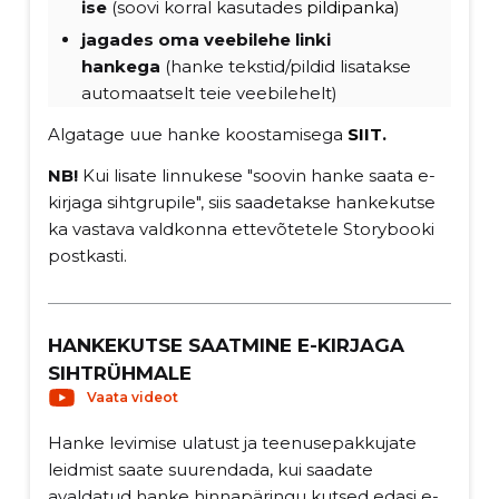
ise
(soovi korral kasutades
pildipanka
)
jagades oma veebilehe linki
hankega
(hanke tekstid/pildid lisatakse
automaatselt teie veebilehelt)
Algatage uue hanke koostamisega
SIIT
.
NB!
Kui lisate linnukese "soovin hanke saata e-
kirjaga sihtgrupile", siis saadetakse hankekutse
ka vastava valdkonna ettevõtetele Storybooki
postkasti.
HANKEKUTSE SAATMINE E-KIRJAGA
SIHTRÜHMALE
Vaata videot
Hanke levimise ulatust ja teenusepakkujate
leidmist saate suurendada, kui saadate
avaldatud hanke hinnapäringu kutsed edasi e-