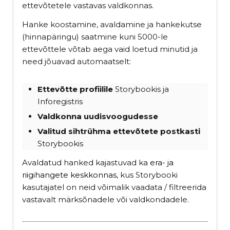
ettevõtetele vastavas valdkonnas.
Hanke koostamine, avaldamine ja hankekutse
(hinnapäringu) saatmine kuni 5000-le
ettevõttele võtab aega vaid loetud minutid ja
need jõuavad automaatselt:
Ettevõtte profiilile
Storybookis ja
Inforegistris
Valdkonna uudisvoogudesse
Valitud sihtrühma ettevõtete postkasti
Storybookis
Avaldatud hanked kajastuvad ka
era- ja
riigihangete keskkonnas
, kus Storybooki
kasutajatel on neid võimalik vaadata / filtreerida
vastavalt märksõnadele või valdkondadele.