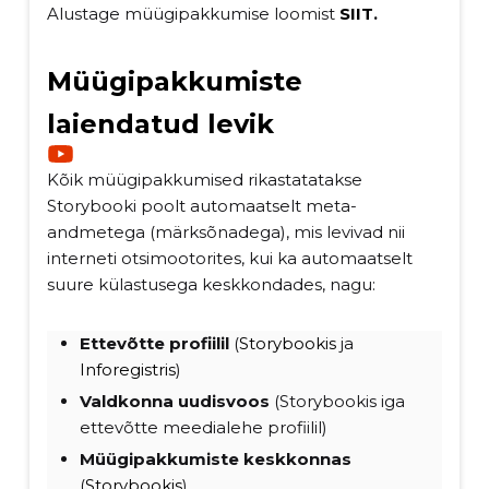
Alustage müügipakkumise loomist
SIIT
.
Müügipakkumiste
laiendatud levik
Kõik müügipakkumised rikastatatakse
Storybooki poolt automaatselt meta-
andmetega (märksõnadega), mis levivad nii
interneti otsimootorites, kui ka automaatselt
suure külastusega keskkondades, nagu:
Ettevõtte profiilil
(
Storybookis
ja
Inforegistris
)
Valdkonna uudisvoos
(Storybookis iga
ettevõtte meedialehe profiilil)
Müügipakkumiste keskkonnas
(
Storybookis
)