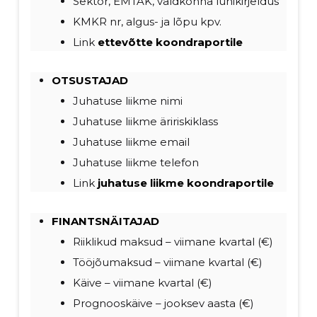
Sektor, EMTAK, valdkonna lühikirjeldus
KMKR nr, algus- ja lõpu kpv.
Link
ettevõtte koondraportile
OTSUSTAJAD
Juhatuse liikme nimi
Juhatuse liikme äririskiklass
Juhatuse liikme email
Juhatuse liikme telefon
Link
juhatuse liikme koondraportile
FINANTSNÄITAJAD
Riiklikud maksud – viimane kvartal (€)
Tööjõumaksud – viimane kvartal (€)
Käive – viimane kvartal (€)
Prognooskäive – jooksev aasta (€)