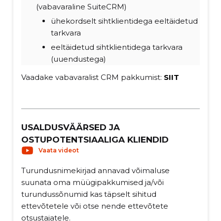
(vabavaraline SuiteCRM)
ühekordselt sihtklientidega eeltäidetud
tarkvara
eeltäidetud sihtklientidega tarkvara
(uuendustega)
Vaadake vabavaralist CRM pakkumist:
SIIT
USALDUSVÄÄRSED JA
OSTUPOTENTSIAALIGA KLIENDID
Vaata videot
Turundusnimekirjad annavad võimaluse
suunata oma müügipakkumised ja/või
turundussõnumid kas täpselt sihitud
ettevõtetele või otse nende ettevõtete
otsustajatele.