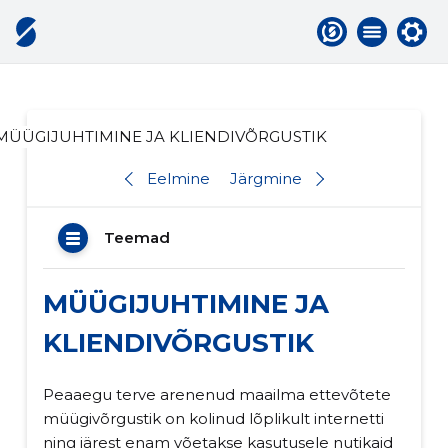
MÜÜGIJUHTIMINE JA KLIENDIVÕRGUSTIK
Eelmine
Järgmine
Teemad
MÜÜGIJUHTIMINE JA
KLIENDIVÕRGUSTIK
Peaaegu terve arenenud maailma ettevõtete
müügivõrgustik on kolinud lõplikult internetti
ning järest enam võetakse kasutusele nutikaid