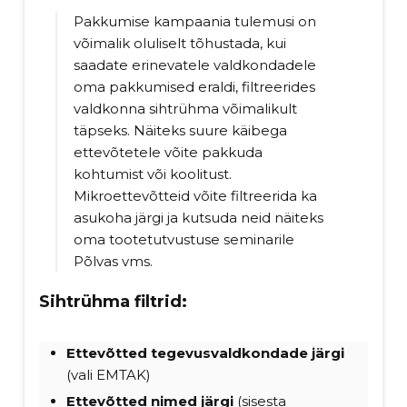
Pakkumise kampaania tulemusi on
võimalik oluliselt tõhustada, kui
saadate erinevatele valdkondadele
oma pakkumised eraldi, filtreerides
valdkonna sihtrühma võimalikult
täpseks. Näiteks suure käibega
ettevõtetele võite pakkuda
kohtumist või koolitust.
Mikroettevõtteid võite filtreerida ka
asukoha järgi ja kutsuda neid näiteks
oma tootetutvustuse seminarile
Põlvas vms.
Sihtrühma filtrid:
Ettevõtted tegevusvaldkondade järgi
(vali EMTAK)
Ettevõtted nimed
järgi
(sisesta