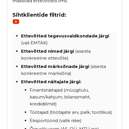
maksvad ettevõtted vms.
Sihtklientide filtrid:
Ettevõtted tegevusvaldkondade järgi
(vali EMTAK)
Ettevõtted nimed
järgi
(sisesta
konkreetne ettevõte)
Ettevõtted märksõnade järgi
(sisesta
konkreetne märksõna)
Ettevõtted näitajate järgi:
Finantsnäitajad (müügitulu,
kasum/kahjum, bilansimaht,
krediidilimiit)
Töötajad (töötajate arv, palk, tootlikus)
Eksportöörid (valik riike)
Õiguslik vorm (AS, OÜ, MTÜ jne)