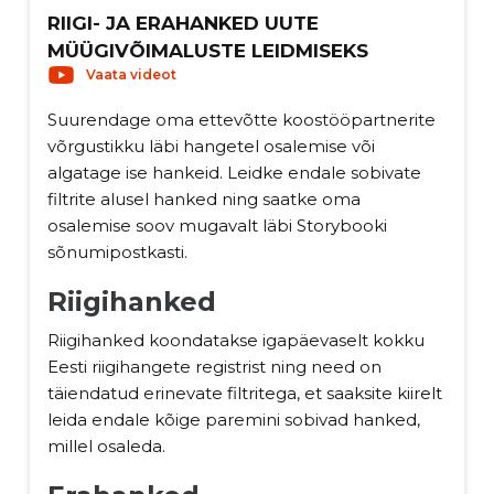
RIIGI- JA ERAHANKED UUTE
MÜÜGIVÕIMALUSTE LEIDMISEKS
Vaata videot
Suurendage oma ettevõtte koostööpartnerite
võrgustikku läbi hangetel osalemise või
algatage ise hankeid. Leidke endale sobivate
filtrite alusel hanked ning saatke oma
osalemise soov mugavalt läbi Storybooki
sõnumipostkasti.
Riigihanked
Riigihanked koondatakse igapäevaselt kokku
Eesti riigihangete registrist ning need on
täiendatud erinevate filtritega, et saaksite kiirelt
leida endale kõige paremini sobivad hanked,
millel osaleda.