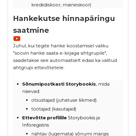
krediidiskoor, maineskoor)
Hankekutse hinnapäringu
saatmine
Juhul, kui tegite hanke koostamisel valiku
"soovin hanke saata e-kirjaga sihtgrupile",
saadetakse see automaatselt edasi ka valitud
sihtgrupi ettevõtetele:
Sõnumipostkasti Storybookis
, mida
näevad:
otsustajad (juhatuse liikmed)
töötajad (kasutajad)
Ettevõtte profiilile
Storybookis
ja
Inforegistris
nähtav (lugemata) sõnumi märgis