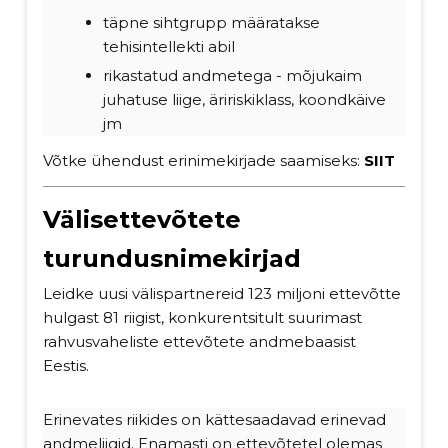
täpne sihtgrupp määratakse
tehisintellekti abil
rikastatud andmetega - mõjukaim
juhatuse liige, äririskiklass, koondkäive
jm
Võtke ühendust erinimekirjade saamiseks:
SIIT
Välisettevõtete
turundusnimekirjad
Leidke uusi välispartnereid 123 miljoni ettevõtte
hulgast 81 riigist, konkurentsitult suurimast
rahvusvaheliste ettevõtete andmebaasist
Eestis.
Erinevates riikides on kättesaadavad erinevad
andmeliigid. Enamasti on ettevõtetel olemas