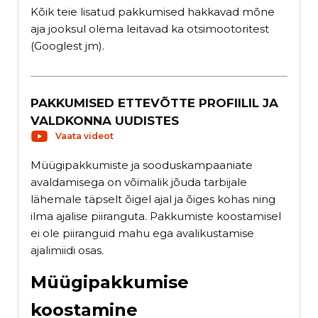
Kõik teie lisatud pakkumised hakkavad mõne
aja jooksul olema leitavad ka otsimootoritest
(Googlest jm).
PAKKUMISED ETTEVÕTTE PROFIILIL JA
VALDKONNA UUDISTES
Vaata videot
Müügipakkumiste ja sooduskampaaniate
avaldamisega on võimalik jõuda tarbijale
lähemale täpselt õigel ajal ja õiges kohas ning
ilma ajalise piiranguta. Pakkumiste koostamisel
ei ole piiranguid mahu ega avalikustamise
ajalimiidi osas.
Müügipakkumise
koostamine