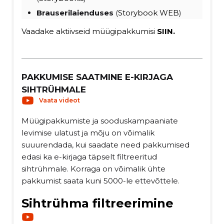
Brauserilaienduses
(
Storybook WEB
)
Vaadake aktiivseid müügipakkumisi
SIIN
.
PAKKUMISE SAATMINE E-KIRJAGA
SIHTRÜHMALE
Vaata videot
Müügipakkumiste ja sooduskampaaniate
levimise ulatust ja mõju on võimalik
suuurendada, kui saadate need pakkumised
edasi ka e-kirjaga täpselt filtreeritud
sihtrühmale. Korraga on võimalik ühte
pakkumist saata kuni 5000-le ettevõttele.
Sihtrühma filtreerimine