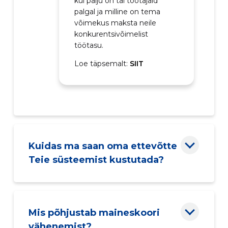
kui palju on tal töötajaid
palgal ja milline on tema
võimekus maksta neile
konkurentsivõimelist
töötasu.
Loe täpsemalt:
SIIT
Kuidas ma saan oma ettevõtte
Teie süsteemist kustutada?
Mis põhjustab maineskoori
vähenemist?