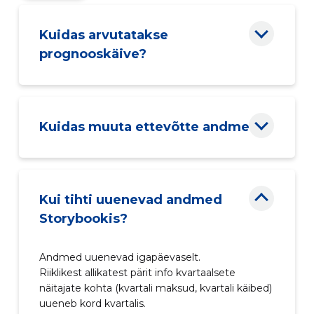
Kuidas arvutatakse
prognooskäive?
Kuidas muuta ettevõtte andmeid?
Kui tihti uuenevad andmed
Storybookis?
Andmed uuenevad igapäevaselt.
Riiklikest allikatest pärit info kvartaalsete
näitajate kohta (kvartali maksud, kvartali käibed)
uueneb kord kvartalis.