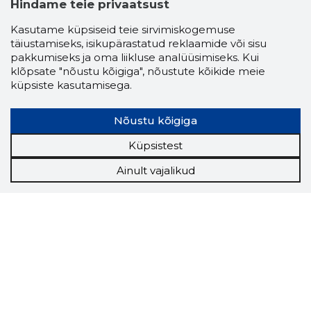
Hindame teie privaatsust
Kasutame küpsiseid teie sirvimiskogemuse
täiustamiseks, isikupärastatud reklaamide või sisu
pakkumiseks ja oma liikluse analüüsimiseks. Kui
klõpsate "nõustu kõigiga", nõustute kõikide meie
küpsiste kasutamisega.
Nõustu kõigiga
Küpsistest
Ainult vajalikud
Storybook
Chrome laiendus