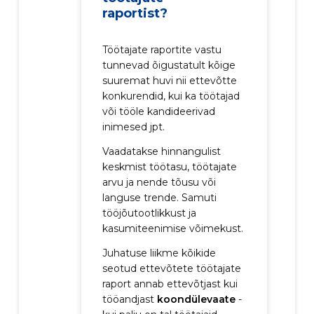
raportist?
Töötajate raportite vastu
tunnevad õigustatult kõige
suuremat huvi nii ettevõtte
konkurendid, kui ka töötajad
või tööle kandideerivad
inimesed jpt.
Vaadatakse hinnangulist
keskmist töötasu, töötajate
arvu ja nende tõusu või
languse trende. Samuti
tööjõutootlikkust ja
kasumiteenimise võimekust.
Juhatuse liikme kõikide
seotud ettevõtete töötajate
raport annab ettevõtjast kui
tööandjast
koondülevaate
-