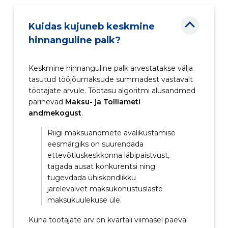
Kuidas kujuneb keskmine
hinnanguline palk?
Keskmine hinnanguline palk arvestatakse välja
tasutud tööjõumaksude summadest vastavalt
töötajate arvule. Töötasu algoritmi alusandmed
pärinevad
Maksu- ja Tolliameti
andmekogust
.
Riigi maksuandmete avalikustamise
eesmärgiks on suurendada
ettevõtluskeskkonna läbipaistvust,
tagada ausat konkurentsi ning
tugevdada ühiskondlikku
järelevalvet maksukohustuslaste
maksukuulekuse üle.
Kuna töötajate arv on kvartali viimasel päeval