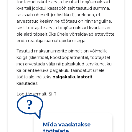
töötanud isikute arv ja tasutud tööjõumaksud
kvartali jooksul kassapõhiselt tasutud summa,
siis saab üheselt (mõistlikult) järeldada, et
arvestatud keskmine töötasu on hinnanguline,
sest töötajate arv ja tööjõumaksud kvartalis ei
ole alati täpselt üks ühele võrreldavad ettevõtte
enda reaalaja raamatupidamisega.
Tasutud maksunumbrite pinnalt on võimalik
kõigil (klientidel, koostööpartneritel, töötajatel
jne) arvestada välja nii palgakulud tervikuna, kui
ka orienteeruva palgakulu taandatult ühele
töötajale, näiteks
palgakalkulaatorit
kasutades.
Loe täpsemalt:
SIIT
Mida vaadatakse
töötajate