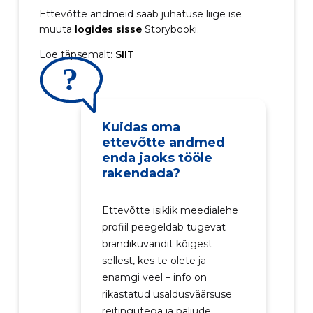
Ettevõtte andmeid saab juhatuse liige ise
muuta
logides sisse
Storybooki.
Loe täpsemalt:
SIIT
Kuidas oma
ettevõtte andmed
enda jaoks tööle
rakendada?
Ettevõtte isiklik meedialehe
profiil peegeldab tugevat
brändikuvandit kõigest
sellest, kes te olete ja
enamgi veel – info on
rikastatud usaldusväärsuse
reitingutega ja paljude