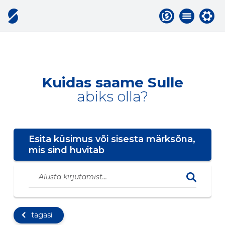
Kuidas saame Sulle
abiks olla?
Esita küsimus või sisesta märksõna,
mis sind huvitab
tagasi