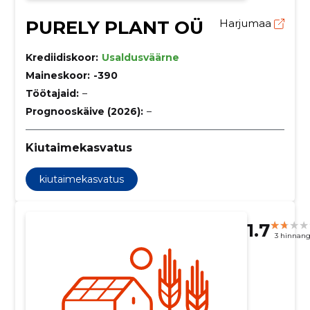
PURELY PLANT OÜ
Harjumaa
Krediidiskoor:
Usaldusväärne
Maineskoor:
-390
Töötajaid:
–
Prognooskäive (2026):
–
Kiutaimekasvatus
kiutaimekasvatus
1.7
3 hinnan