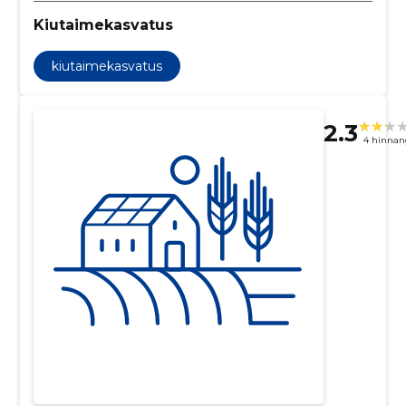
Kiutaimekasvatus
kiutaimekasvatus
2.3
4 hinnan