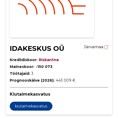
IDAKESKUS OÜ
Järvamaa
Krediidiskoor:
Riskantne
Maineskoor:
-150 073
Töötajaid:
3
Prognooskäive (2026):
443 009 €
Kiutaimekasvatus
kiutaimekasvatus