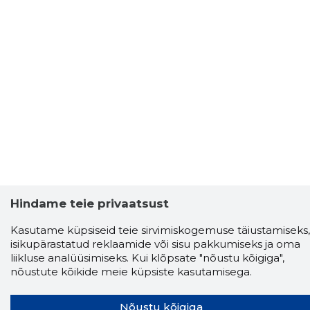
Hindame teie privaatsust
Kasutame küpsiseid teie sirvimiskogemuse täiustamiseks,
isikupärastatud reklaamide või sisu pakkumiseks ja oma
liikluse analüüsimiseks. Kui klõpsate "nõustu kõigiga",
nõustute kõikide meie küpsiste kasutamisega.
Nõustu kõigiga