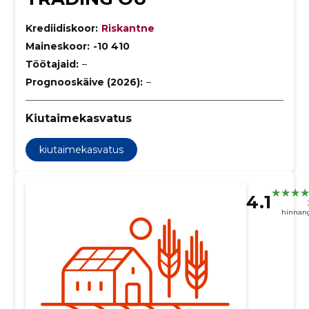
Krediidiskoor:
Riskantne
Maineskoor:
-10 410
Töötajaid:
–
Prognooskäive (2026):
–
Kiutaimekasvatus
kiutaimekasvatus
4.1
hinnan