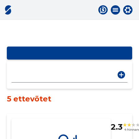
5 ettevõtet
2.3
4 hinnan