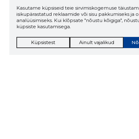
Kasutame küpsiseid teie sirvimiskogemuse täiustami
isikupärastatud reklaamide või sisu pakkumiseks ja o
analüüsimiseks. Kui klõpsate "nõustu kõigiga", nõust
küpsiste kasutamisega.
Küpsistest
Ainult vajalikud
Nõ
Storybo
Storybook
firma v
kui usa
Chrome laiendus
LAADI