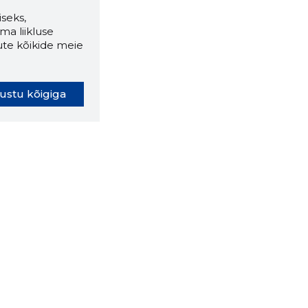
seks,
ma liikluse
ute kõikide meie
ustu kõigiga
oki laiendus ütleb Sulle, mis
eebilehel Sa parajasti viibid ja
ldusväärne see firma täna on.
 LAIENDUS ALLA