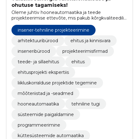
ohutuse tagamiseks!
Oleme juhtiv hooneautomaatika ja teede
projekteerimise ettevõte, mis pakub kõrgkvaliteedilisi
automaatikalahendusi ja terviklikke teeinfrastruktuuri
projekte.
insener-tehniline projekteerimine
arhitektuuribürood
ehitus ja kinnisvara
inseneribürood
projekteerimisfirmad
teede- ja sillaehitus
ehitus
ehitusprojekti ekspertiis
liikluskorralduse projektide tegemine
mõõteriistad ja -seadmed
hooneautomaatika
tehniline tugi
süsteemide paigaldamine
programmeerimine
küttesüsteemide automaatika