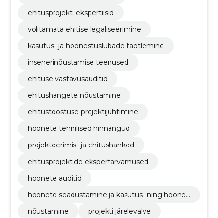
ehitusprojekti ekspertiisid
volitamata ehitise legaliseerimine
kasutus- ja hoonestuslubade taotlemine
insenerinõustamise teenused
ehituse vastavusauditid
ehitushangete nõustamine
ehitustööstuse projektijuhtimine
hoonete tehnilised hinnangud
projekteerimis- ja ehitushanked
ehitusprojektide ekspertarvamused
hoonete auditid
hoonete seadustamine ja kasutus- ning hoones
tuslubade taotlemine
nõustamine
projekti järelevalve