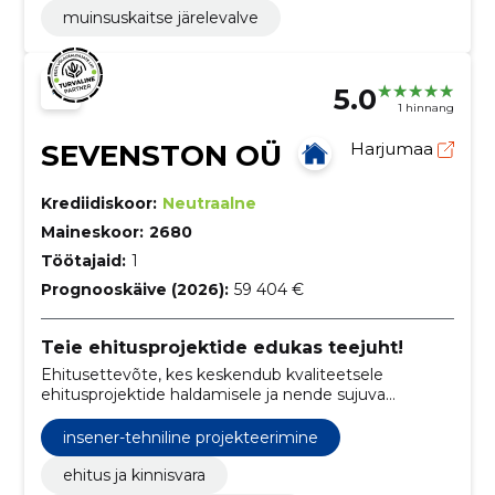
muinsuskaitse järelevalve
5.0
1 hinnang
SEVENSTON OÜ
Harjumaa
Krediidiskoor:
Neutraalne
Maineskoor:
2680
Töötajaid:
1
Prognooskäive (2026):
59 404 €
Teie ehitusprojektide edukas teejuht!
Ehitusettevõte, kes keskendub kvaliteetsele
ehitusprojektide haldamisele ja nende sujuva
kulgemise tagamisele.
insener-tehniline projekteerimine
ehitus ja kinnisvara