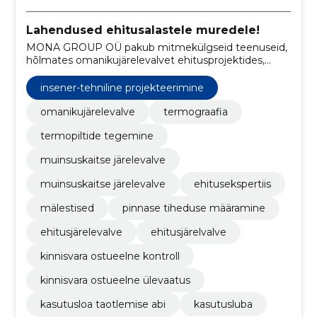
Lahendused ehitusalastele muredele!
MONA GROUP OÜ pakub mitmekülgseid teenuseid,
hõlmates omanikujärelevalvet ehitusprojektides,
ajalooliste hoonete muinsuskaitse järelevalvet ja
muud kontroll.
insener-tehniline projekteerimine
omanikujärelevalve
termograafia
termopiltide tegemine
muinsuskaitse järelevalve
muinsuskaitse järelevalve
ehitusekspertiis
mälestised
pinnase tiheduse määramine
ehitusjärelevalve
ehitusjärelvalve
kinnisvara ostueelne kontroll
kinnisvara ostueelne ülevaatus
kasutusloa taotlemise abi
kasutusluba