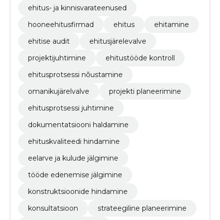
ehitus- ja kinnisvarateenused
hooneehitusfirmad
ehitus
ehitamine
ehitise audit
ehitusjärelevalve
projektijuhtimine
ehitustööde kontroll
ehitusprotsessi nõustamine
omanikujärelvalve
projekti planeerimine
ehitusprotsessi juhtimine
dokumentatsiooni haldamine
ehituskvaliteedi hindamine
eelarve ja kulude jälgimine
tööde edenemise jälgimine
konstruktsioonide hindamine
konsultatsioon
strateegiline planeerimine