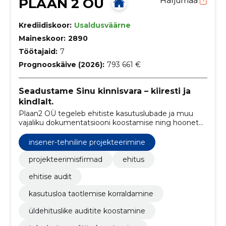
PLAAN 2 OÜ
Harjumaa
Krediidiskoor:
Usaldusväärne
Maineskoor:
2890
Töötajaid:
7
Prognooskäive (2026):
793 661 €
Seadustame Sinu kinnisvara – kiiresti ja
kindlalt.
Plaan2 OÜ tegeleb ehitiste kasutuslubade ja muu
vajaliku dokumentatsiooni koostamise ning hoonete
seadustamisega. Ettevõte aitab klientidel kiiresti ja
professionaalselt lahendada kinnisvara
insener-tehniline projekteerimine
kasutuselevõtuga seotud bürokraatlikke küsimusi.
projekteerimisfirmad
ehitus
ehitise audit
kasutusloa taotlemise korraldamine
üldehituslike auditite koostamine