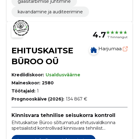
gaasitarbimise juhtimine
kavandamine ja auditeerimine
4.7
7 hinnangut
EHITUSKAITSE
Harjumaa
BÜROO OÜ
Krediidiskoor:
Usaldusväärne
Maineskoor:
2580
Töötajaid:
1
Prognooskäive (2026):
134 867 €
Kinnisvara tehnilise seisukorra kontroll
Ehituskaitse Büroo sõltumatud ehitusvaldkonna
spetsialistid kontrollivad kinnisvara tehnilist
seisukorda. Ülevaatuste tulemused dokumenteerime