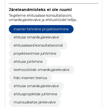
Järeleandmisteks ei ole ruumi
Tegeleme ehitusalase konsultatsiooni,
omanikujärelevalve ja ehitustöödel tellija
nõustamisega, olles üks juhtivaid ettevõtteid selles
valdkonnas Eestis.
insener-tehniline projekteerimine
ehituse omanikujärelevalve
ehitusalased konsultatsioonid
projekteerimise juhtimine
ehituse juhtimine
teehoiutööde omanikujärelevalve
fidic inseneri teenus
ehituse omanikujärelevalve
ehitusprojektide juhtimine
muinsuskaitse järelevalve