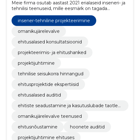
Meie firma osutab aastast 2021 erialaseid inseneri- ja
tehnilisi teenuseid, mille eesmärk on tagada
ehitusprojektide tõhusus ja vastavus nõuetele.
insener-tehniline projekteerimine
omanikujärelevalve
ehitusalased konsultatsioonid
projekteerimis- ja ehitushanked
projektijuhtimine
tehnilise seisukorra hinnangud
ehitusprojektide ekspertiisid
ehitusalased auditid
ehitiste seadustamine ja kasutuslubade taotle
mine
omanikujärelevalve teenused
ehitusnõustamine
hoonete auditid
projektijuhtimine ehituses