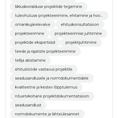
liikluskorralduse projektide tegemine
tuleohutuse projekteerimine, ehitamine ja hool
damine
omanikujärelevalve
ehituskonsultatsioon
projekteerimine
projekteerimise juhtimine
projektide ekspertiisid
projektijuhtimine
teede ja rajatiste projekteerimine
tellija abistamine
ehitustööde vastavus projektile
seadusandlusele ja normdokumentidele
kvaliteetne ja kestev lõpptulemus
nõuetekohane projektdokumentatsioon
seadusandlust
normdokumente ja lähteülesannet