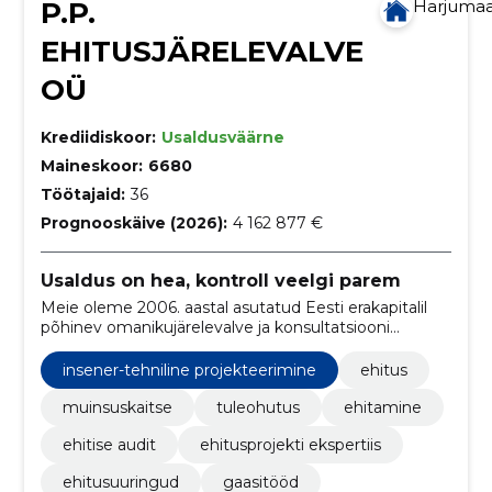
P.P.
Harjuma
EHITUSJÄRELEVALVE
OÜ
Krediidiskoor:
Usaldusväärne
Maineskoor:
6680
Töötajaid:
36
Prognooskäive (2026):
4 162 877 €
Usaldus on hea, kontroll veelgi parem
Meie oleme 2006. aastal asutatud Eesti erakapitalil
põhinev omanikujärelevalve ja konsultatsiooni
teenust pakkuv ettevõte, mis on tegev üle Eesti.
insener-tehniline projekteerimine
ehitus
muinsuskaitse
tuleohutus
ehitamine
ehitise audit
ehitusprojekti ekspertiis
ehitusuuringud
gaasitööd