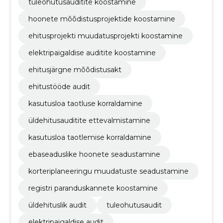
tuleohutusauditite koostamine
hoonete mõõdistusprojektide koostamine
ehitusprojekti muudatusprojekti koostamine
elektripaigaldise auditite koostamine
ehitusjärgne mõõdistusakt
ehitustööde audit
kasutusloa taotluse korraldamine
üldehitusauditite ettevalmistamine
kasutusloa taotlemise korraldamine
ebaseaduslike hoonete seadustamine
korteriplaneeringu muudatuste seadustamine
registri paranduskannete koostamine
üldehituslik audit
tuleohutusaudit
elektripaigaldise audit