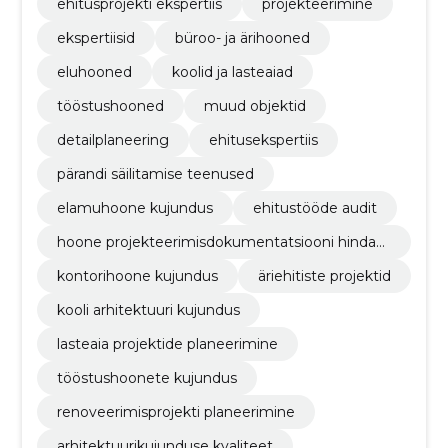
ehitusprojekti ekspertiis
projekteerimine
ekspertiisid
büroo- ja ärihooned
eluhooned
koolid ja lasteaiad
tööstushooned
muud objektid
detailplaneering
ehitusekspertiis
pärandi säilitamise teenused
elamuhoone kujundus
ehitustööde audit
hoone projekteerimisdokumentatsiooni hindam
ine
kontorihoone kujundus
äriehitiste projektid
kooli arhitektuuri kujundus
lasteaia projektide planeerimine
tööstushoonete kujundus
renoveerimisprojekti planeerimine
arhitektuurikujunduse kvaliteet