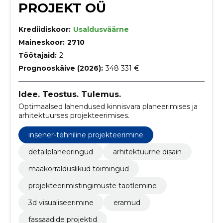
PROJEKT OÜ
Krediidiskoor:
Usaldusväärne
Maineskoor:
2710
Töötajaid:
2
Prognooskäive (2026):
348 331 €
Idee. Teostus. Tulemus.
Optimaalsed lahendused kinnisvara planeerimises ja
arhitektuurses projekteerimises.
insener-tehniline projekteerimine
detailplaneeringud
arhitektuurne disain
maakorralduslikud toimingud
projekteerimistingimuste taotlemine
3d visualiseerimine
eramud
fassaadide projektid