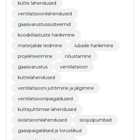
kütte lahendused
ventilatsioonilahendused
gaasivarustussüsteemid
kooskõlastuste hankimine
materjalide leidmine
lubade hankimine
projekteerimine
nõustamine
gaasivarustus
ventilatsioon
küttelahendused
ventilatsiooni juhtimine ja jälgimine
ventilatsioonipaigaldused
küttejuhtimise lahendused
isolatsioonilahendused
soojuspumbad
gaasipaigaldised ja torustikud