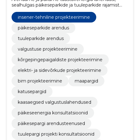
sealhulgas päikeseparkide ja tuuleparkide rajamist
ning elektri- ja sidetaristu projekteerimist ja
paigaldust.
insener-tehniline projekteerimine
päikeseparkide arendus
tuuleparkide arendus
valgustuse projekteerimine
kõrgepingepaigaldiste projekteerimine
elektri- ja sidevõrkude projekteerimine
bim projekteerimine
maapargid
katusepargid
kaasaegsed valgustuslahendused
päikeseenergia konsultatsioonid
päikesepargi arendusteenused
tuulepargi projekti konsultatsioonid