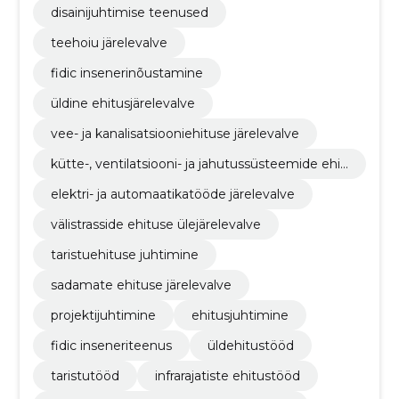
disainijuhtimise teenused
teehoiu järelevalve
fidic insenerinõustamine
üldine ehitusjärelevalve
vee- ja kanalisatsiooniehituse järelevalve
kütte-, ventilatsiooni- ja jahutussüsteemide ehit
use järelevalve
elektri- ja automaatikatööde järelevalve
välistrasside ehituse ülejärelevalve
taristuehituse juhtimine
sadamate ehituse järelevalve
projektijuhtimine
ehitusjuhtimine
fidic inseneriteenus
üldehitustööd
taristutööd
infrarajatiste ehitustööd