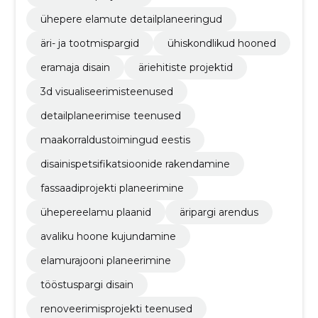
ühepere elamute detailplaneeringud
äri- ja tootmispargid
ühiskondlikud hooned
eramaja disain
äriehitiste projektid
3d visualiseerimisteenused
detailplaneerimise teenused
maakorraldustoimingud eestis
disainispetsifikatsioonide rakendamine
fassaadiprojekti planeerimine
ühepereelamu plaanid
äripargi arendus
avaliku hoone kujundamine
elamurajooni planeerimine
tööstuspargi disain
renoveerimisprojekti teenused