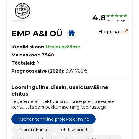
4.8
4 hinnangut
EMP A&I OÜ
Harjumaa
Krediidiskoor:
Usaldusväärne
Maineskoor:
3540
Töötajaid:
7
Prognooskäive (2026):
397 766 €
Loominguline disain, usaldusväärne
ehitus!
Tegeleme arhitektuurikujunduse ja ehitusealase
konsultatsiooni pakkumise ning teenustega.
insener-tehniline projekteerimine
muinsuskaitse
ehitise audit