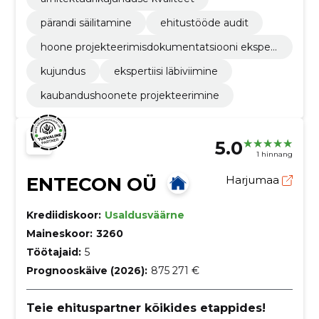
pärandi säilitamine
ehitustööde audit
hoone projekteerimisdokumentatsiooni ekspert
arvamus
kujundus
ekspertiisi läbiviimine
kaubandushoonete projekteerimine
5.0
1 hinnang
ENTECON OÜ
Harjumaa
Krediidiskoor:
Usaldusväärne
Maineskoor:
3260
Töötajaid:
5
Prognooskäive (2026):
875 271 €
Teie ehituspartner kõikides etappides!