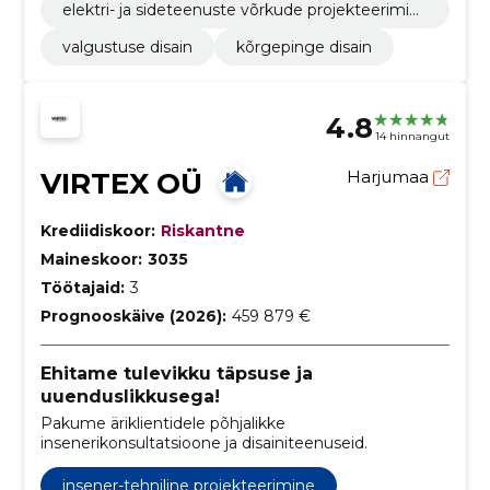
elektri- ja sideteenuste võrkude projekteerimin
e
valgustuse disain
kõrgepinge disain
4.8
14 hinnangut
VIRTEX OÜ
Harjumaa
Krediidiskoor:
Riskantne
Maineskoor:
3035
Töötajaid:
3
Prognooskäive (2026):
459 879 €
Ehitame tulevikku täpsuse ja
uuenduslikkusega!
Pakume äriklientidele põhjalikke
insenerikonsultatsioone ja disainiteenuseid.
insener-tehniline projekteerimine