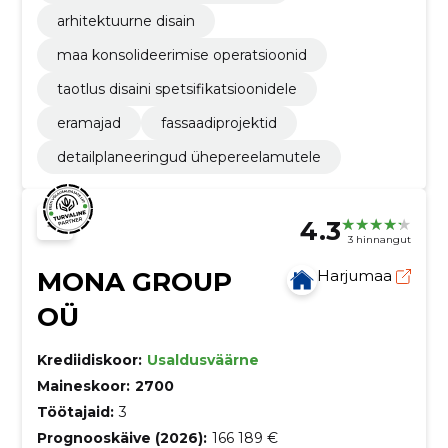
arhitektuurne disain
maa konsolideerimise operatsioonid
taotlus disaini spetsifikatsioonidele
eramajad
fassaadiprojektid
detailplaneeringud ühepereelamutele
4.3
3 hinnangut
MONA GROUP
Harjumaa
OÜ
Krediidiskoor:
Usaldusväärne
Maineskoor:
2700
Töötajaid:
3
Prognooskäive (2026):
166 189 €