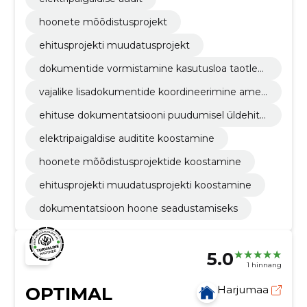
hoonete mõõdistusprojekt
ehitusprojekti muudatusprojekt
dokumentide vormistamine kasutusloa taotlem
iseks
vajalike lisadokumentide koordineerimine amet
kondadega
ehituse dokumentatsiooni puudumisel üldehitu
slik audit
elektripaigaldise auditite koostamine
hoonete mõõdistusprojektide koostamine
ehitusprojekti muudatusprojekti koostamine
dokumentatsioon hoone seadustamiseks
5.0
1 hinnang
OPTIMAL
Harjumaa