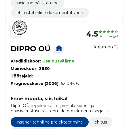
juriidiline nõustamine
ehitustehniline dokumentatsioon
4.5
4 hinnangut
DIPRO OÜ
Harjumaa
Krediidiskoor:
Usaldusväärne
Maineskoor:
2630
Töötajaid:
–
Prognooskäive (2026):
52 086 €
Enne mõõda, siis lõika!
Dipro OÜ tegeleb kütte-, ventilatsiooni- ja
gaasivarustuse süsteemide projekteerimisega ja
vajalike lubade hankimisega, pakkudes klientidele
säästlikke ja mugavaid lahendusi.
insener-tehniline projekteerimine
ehitus