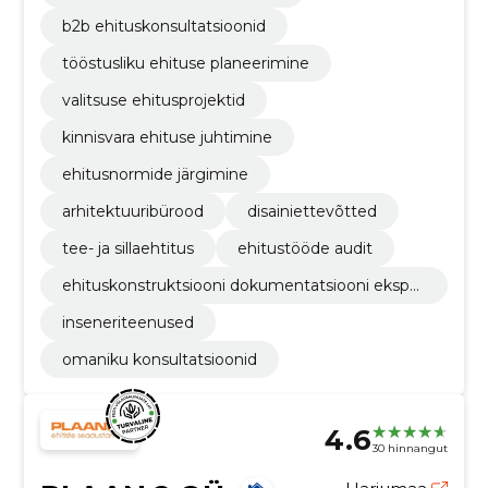
b2b ehituskonsultatsioonid
tööstusliku ehituse planeerimine
valitsuse ehitusprojektid
kinnisvara ehituse juhtimine
ehitusnormide järgimine
arhitektuuribürood
disainiettevõtted
tee- ja sillaehtitus
ehitustööde audit
ehituskonstruktsiooni dokumentatsiooni eksper
tarvustus
inseneriteenused
omaniku konsultatsioonid
4.6
30 hinnangut