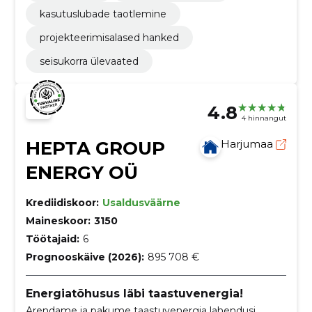
kasutuslubade taotlemine
projekteerimisalased hanked
seisukorra ülevaated
4.8
4 hinnangut
HEPTA GROUP
Harjumaa
ENERGY OÜ
Krediidiskoor:
Usaldusväärne
Maineskoor:
3150
Töötajaid:
6
Prognooskäive (2026):
895 708 €
Energiatõhusus läbi taastuvenergia!
Arendame ja pakume taastuvenergia lahendusi,