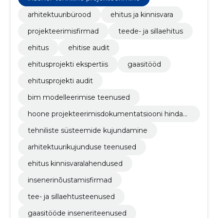
arhitektuuribürood
ehitus ja kinnisvara
projekteerimisfirmad
teede- ja sillaehitus
ehitus
ehitise audit
ehitusprojekti ekspertiis
gaasitööd
ehitusprojekti audit
bim modelleerimise teenused
hoone projekteerimisdokumentatsiooni hindam
ine
tehniliste süsteemide kujundamine
arhitektuurikujunduse teenused
ehitus kinnisvaralahendused
insenerinõustamisfirmad
tee- ja sillaehtusteenused
gaasitööde inseneriteenused