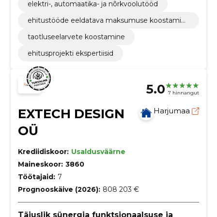
elektri-, automaatika- ja nõrkvoolutööd
ehitustööde eeldatava maksumuse koostamin
e
taotluseelarvete koostamine
ehitusprojekti ekspertiisid
5.0
7 hinnangut
EXTECH DESIGN
Harjumaa
OÜ
Krediidiskoor:
Usaldusväärne
Maineskoor:
3860
Töötajaid:
7
Prognooskäive (2026):
808 203 €
Täiuslik sünergia funktsionaalsuse ja