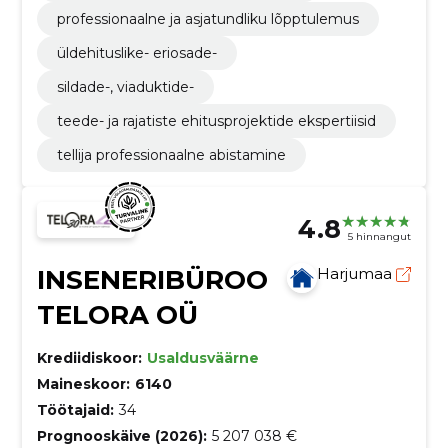
professionaalne ja asjatundliku lõpptulemus
üldehituslike- eriosade-
sildade-, viaduktide-
teede- ja rajatiste ehitusprojektide ekspertiisid
tellija professionaalne abistamine
4.8
5 hinnangut
INSENERIBÜROO
Harjumaa
TELORA OÜ
Krediidiskoor:
Usaldusväärne
Maineskoor:
6140
Töötajaid:
34
Prognooskäive (2026):
5 207 038 €