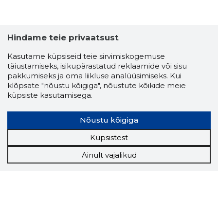
Hindame teie privaatsust
Kasutame küpsiseid teie sirvimiskogemuse
täiustamiseks, isikupärastatud reklaamide või sisu
pakkumiseks ja oma liikluse analüüsimiseks. Kui
klõpsate "nõustu kõigiga", nõustute kõikide meie
küpsiste kasutamisega.
Nõustu kõigiga
Küpsistest
Ainult vajalikud