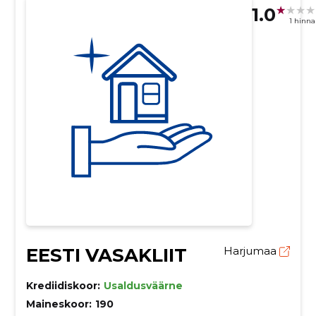
1.0
1 hinn
EESTI VASAKLIIT
Harjumaa
Krediidiskoor:
Usaldusväärne
Maineskoor:
190