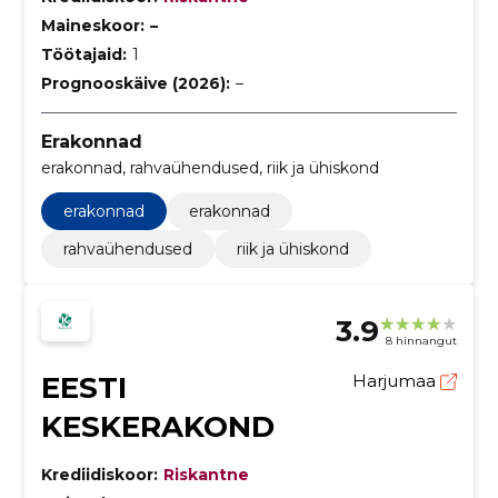
Maineskoor:
–
Töötajaid:
1
Prognooskäive (2026):
–
Erakonnad
erakonnad, rahvaühendused, riik ja ühiskond
erakonnad
erakonnad
rahvaühendused
riik ja ühiskond
3.9
8 hinnangut
EESTI
Harjumaa
KESKERAKOND
Krediidiskoor:
Riskantne