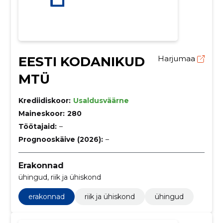
EESTI KODANIKUD
Harjumaa
MTÜ
Krediidiskoor:
Usaldusväärne
Maineskoor:
280
Töötajaid:
–
Prognooskäive (2026):
–
Erakonnad
ühingud, riik ja ühiskond
erakonnad
riik ja ühiskond
ühingud