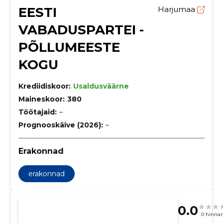
EESTI
Harjumaa
VABADUSPARTEI -
PÕLLUMEESTE
KOGU
Krediidiskoor:
Usaldusväärne
Maineskoor:
380
Töötajaid:
–
Prognooskäive (2026):
–
Erakonnad
erakonnad
0.0
0 hinna