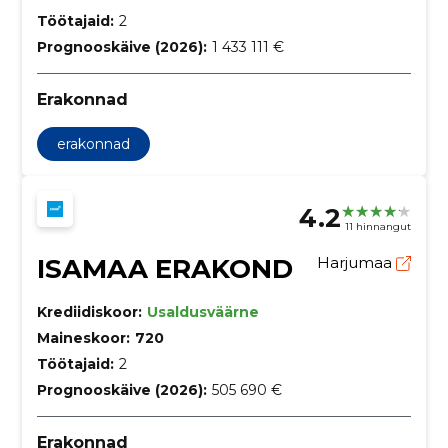
Töötajaid:
2
Prognooskäive (2026):
1 433 111 €
Erakonnad
erakonnad
4.2
11 hinnangut
ISAMAA ERAKOND
Harjumaa
Krediidiskoor:
Usaldusväärne
Maineskoor:
720
Töötajaid:
2
Prognooskäive (2026):
505 690 €
Erakonnad