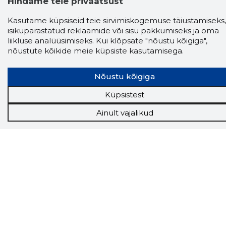
Hindame teie privaatsust
Ettevõttest
Kasutame küpsiseid teie sirvimiskogemuse täiustamiseks,
isikupärastatud reklaamide või sisu pakkumiseks ja oma
Grupist
liikluse analüüsimiseks. Kui klõpsate "nõustu kõigiga",
Kontakt
nõustute kõikide meie küpsiste kasutamisega.
Liitu meiega
Uudised
KKK
Nõustu kõigiga
Telli Storybooki nipikiri
Küpsistest
Saadame Sulle kasulikke nippe, kuidas saad
Ainult vajalikud
Storybooki võimalused enda kasuks tööle
panna!
Liitu
Email
© 2026 Storybook OÜ
Kasutustingimused
Privaatsuspoliitika
Isikuprofiili nähtavuse piiramise kord