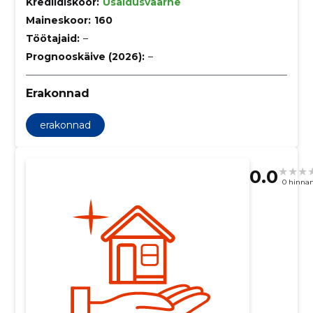
Krediidiskoor:
Usaldusväärne
Maineskoor:
160
Töötajaid:
–
Prognooskäive (2026):
–
Erakonnad
erakonnad
0.0
0 hinna