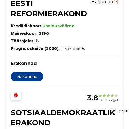
EESTI
Harjumaa
REFORMIERAKOND
Krediidiskoor:
Usaldusväärne
Maineskoor:
2190
Töötajaid:
18
Prognooskäive (2026):
1 737 868 €
Erakonnad
erakonnad
3.8
9 hinnangut
SOTSIAALDEMOKRAATLIK
Harj
ERAKOND