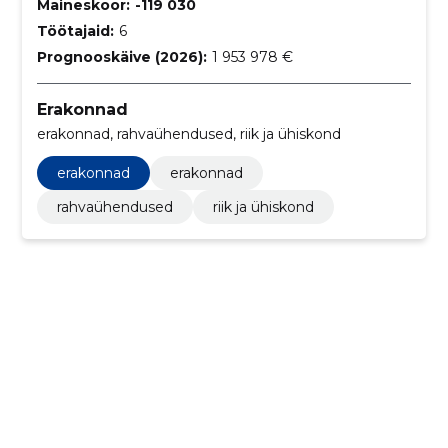
Maineskoor:
-119 030
Töötajaid:
6
Prognooskäive (2026):
1 953 978 €
Erakonnad
erakonnad, rahvaühendused, riik ja ühiskond
erakonnad
erakonnad
rahvaühendused
riik ja ühiskond