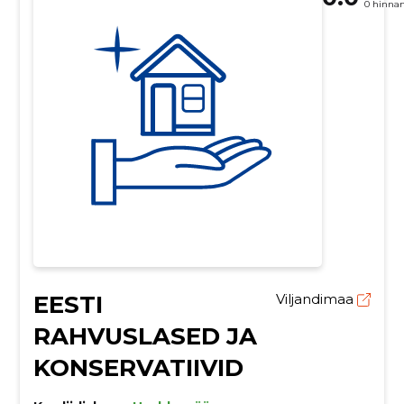
0 hinna
EESTI
Viljandimaa
RAHVUSLASED JA
KONSERVATIIVID