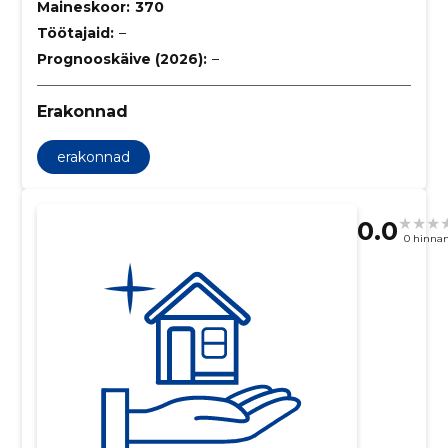
Maineskoor:
370
Töötajaid:
–
Prognooskäive (2026):
–
Erakonnad
erakonnad
0.0
0 hinna