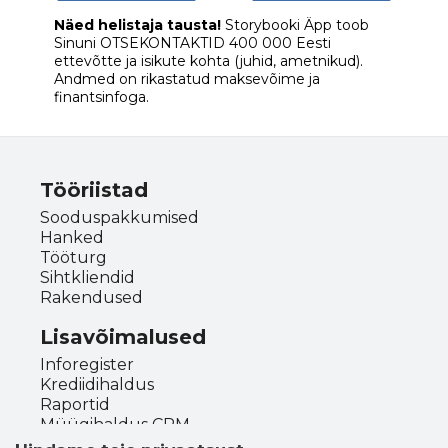
Näed helistaja tausta!
Storybooki Äpp toob
Sinuni
OTSEKONTAKTID
400 000 Eesti
ettevõtte ja isikute kohta (juhid, ametnikud).
Andmed on rikastatud maksevõime ja
finantsinfoga.
Tööriistad
Sooduspakkumised
Hanked
Tööturg
Sihtkliendid
Rakendused
Lisavõimalused
Inforegister
Krediidihaldus
Raportid
Müügihaldus CRM
API