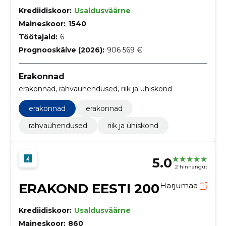
Krediidiskoor:
Usaldusväärne
Maineskoor:
1540
Töötajaid:
6
Prognooskäive (2026):
906 569 €
Erakonnad
erakonnad, rahvaühendused, riik ja ühiskond
erakonnad
erakonnad
rahvaühendused
riik ja ühiskond
5.0
2 hinnangut
ERAKOND EESTI 200
Harjumaa
Krediidiskoor:
Usaldusväärne
Maineskoor:
860