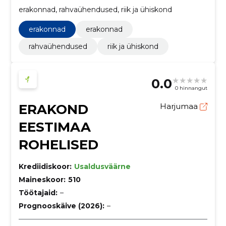
erakonnad, rahvaühendused, riik ja ühiskond
erakonnad
erakonnad
rahvaühendused
riik ja ühiskond
0.0
0 hinnangut
ERAKOND
Harjumaa
EESTIMAA
ROHELISED
Krediidiskoor:
Usaldusväärne
Maineskoor:
510
Töötajaid:
–
Prognooskäive (2026):
–