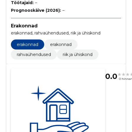
Töötajaid:
–
Prognooskäive (2026):
–
Erakonnad
erakonnad, rahvaühendused, riik ja ühiskond
erakonnad
erakonnad
rahvaühendused
riik ja ühiskond
0.0
0 hinna