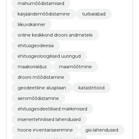
mahumõõdistamised
karjääridemõõdistamine
turbarabad
liikuvskänner
online keskkond drooni andmetele
ehitusgeodeesia
ehitusgeoloogilised uuringud
maakorraldus
maamõõtmine
drooni mõõdistamine
geodeetiline alusplaan
katastritööd
aeromõõdistamine
ehitusgeodeetilised märkimised
insenertehnilised lahendused
hoone inventariseerimine
gis-lahendused