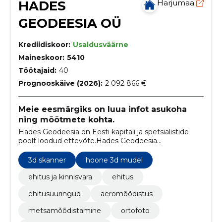
HADES
Harjumaa
GEODEESIA OÜ
Krediidiskoor:
Usaldusväärne
Maineskoor:
5410
Töötajaid:
40
Prognooskäive (2026):
2 092 866 €
Meie eesmärgiks on luua infot asukoha
ning mõõtmete kohta.
Hades Geodeesia on Eesti kapitali ja spetsialistide
poolt loodud ettevõte.Hades Geodeesia
põhitegevuseks on ruumiandetel põhineva
informatsiooni kogumine, töötlemine ja edastamine
3d skanner
hoone 3d mudel
kinnisvara elukaarel tegutsevatele klientidele.
ehitus ja kinnisvara
ehitus
ehitusuuringud
aeromõõdistus
metsamõõdistamine
ortofoto