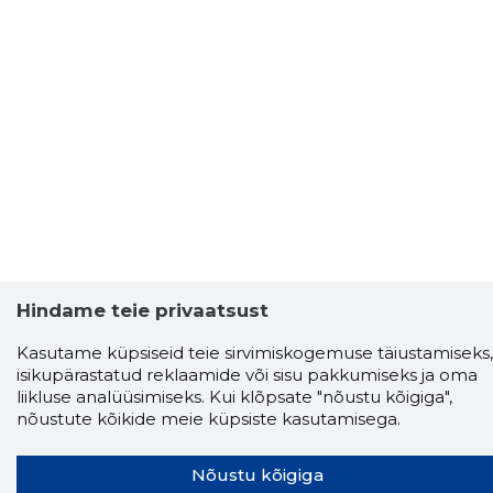
Hindame teie privaatsust
Kasutame küpsiseid teie sirvimiskogemuse täiustamiseks,
isikupärastatud reklaamide või sisu pakkumiseks ja oma
liikluse analüüsimiseks. Kui klõpsate "nõustu kõigiga",
nõustute kõikide meie küpsiste kasutamisega.
Storybook
Nõustu kõigiga