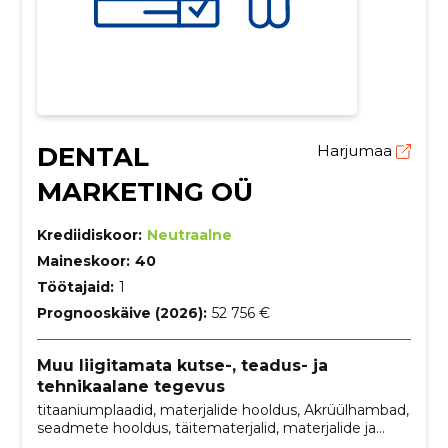
DENTAL
Harjumaa
MARKETING OÜ
Krediidiskoor:
Neutraalne
Maineskoor:
40
Töötajaid:
1
Prognooskäive (2026):
52 756 €
Muu liigitamata kutse-, teadus- ja
tehnikaalane tegevus
titaaniumplaadid, materjalide hooldus, Akrüülhambad,
seadmete hooldus, täitematerjalid, materjalide ja
seadmete hooldus, cad/cam süsteemid, 3d-