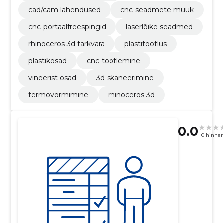
cad/cam lahendused
cnc-seadmete müük
cnc-portaalfreespingid
laserlõike seadmed
rhinoceros 3d tarkvara
plastitöötlus
plastikosad
cnc-töötlemine
vineerist osad
3d-skaneerimine
termovormimine
rhinoceros 3d
0.0
0 hinna