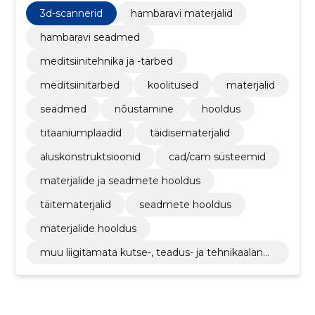
scannerid, aluskonstruktsioonid, täidisematerjalid
3d-scannerid
hambaravi materjalid
hambaravi seadmed
meditsiinitehnika ja -tarbed
meditsiinitarbed
koolitused
materjalid
seadmed
nõustamine
hooldus
titaaniumplaadid
täidisematerjalid
aluskonstruktsioonid
cad/cam süsteemid
materjalide ja seadmete hooldus
täitematerjalid
seadmete hooldus
materjalide hooldus
muu liigitamata kutse-, teadus- ja tehnikaalane
tegevus