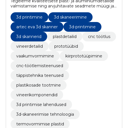
Tegeleme kvaliteetsete plast- ja alumiiniumdetailide
valmistamise ning arvjuhitavate seadmete müügi ja
hooldusega.
3d printimine
3d skaneerimine
artec eva 3d skanner
3d-printimine
3d skannerid
plastdetailid
cnc töötlus
vineerdetailid
prototüübid
vaakumvormimine
kiirprototüüpimine
cnc-töötlemisteenused
täppistehnika teenused
plastikosade tootmine
vineerikomponendid
3d printimise lahendused
3d-skaneerimise tehnoloogia
termovormimise plastid