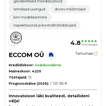
geodeetilised mõõdistustööd
tehnilised uuringud
drooni mõõtmised
bim-modelleerimine
inspektsioonid ja kontrollmõõdistused
4.8
13 hinnangut
ECCOM OÜ
Tartumaa
Krediidiskoor:
Usaldusväärne
Maineskoor:
4220
Töötajaid:
13
Prognooskäive (2026):
1 133 165 €
Innovatsioon läbi kvaliteedi, detailideni
välja!