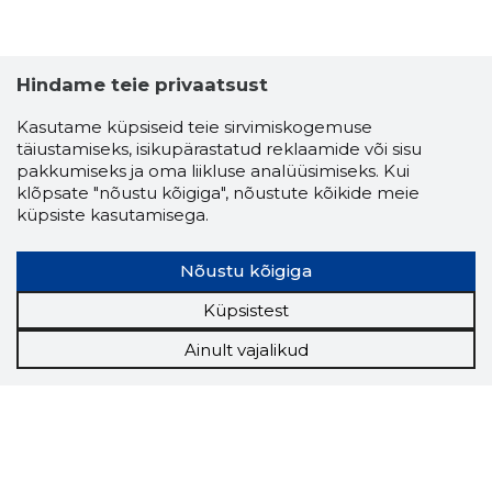
Hindame teie privaatsust
Kasutame küpsiseid teie sirvimiskogemuse
täiustamiseks, isikupärastatud reklaamide või sisu
pakkumiseks ja oma liikluse analüüsimiseks. Kui
klõpsate "nõustu kõigiga", nõustute kõikide meie
küpsiste kasutamisega.
Nõustu kõigiga
Küpsistest
Ainult vajalikud