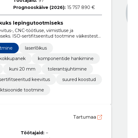
Töötajaid:
97
Prognooskäive (2026):
15 757 890 €
ikuks lepingutootmiseks
itus-, CNC-töötluse, viimistluse ja
eks. ISO-sertifitseeritud tootmine väikestest
ektipõhiste konstruktsioonide jaoks.
otmine
laserlõikus
kokkupanek
komponentide hankimine
kuni 20 mm
tolerantsjuhtimine
sertifitseeritud keevitus
suured koostud
uktsioonide tootmine
Tartumaa
Töötajaid:
–