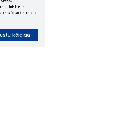
seks,
ma liikluse
ute kõikide meie
ustu kõigiga
oki laiendus ütleb Sulle, mis
eebilehel Sa parajasti viibid ja
ldusväärne see firma täna on.
 LAIENDUS ALLA