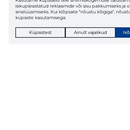
Kasutame küpsiseid teie sirvimiskogemuse täiustami
isikupärastatud reklaamide või sisu pakkumiseks ja o
analüüsimiseks. Kui klõpsate "nõustu kõigiga", nõust
küpsiste kasutamisega.
Küpsistest
Ainult vajalikud
Nõ
Storybo
Storybook
firma v
kui usa
Chrome laiendus
LAADI