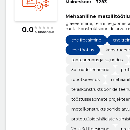
Maineskoor:
-7283
Mehaaniline metallitöötlu
graveerimine, tehniline joones
0.0
metallkonstruktsioonide arvutus
0 hinnangut
metallpinna töötlemine, protot
teraskonstruktsioonide teenus
cnc freesimine
cnc trei
cnc töötlus
konstrueer
tootearendus ja kujundus
3d modelleerimine
prot
robotkeevitus
mehaanil
teraskonstruktsioonide teen
tööstusseadmete projekteer
metallkonstruktsioonide arv
prototüüpide/näidiste valmi
2d ja 3d freesimine
proj