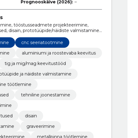
Prognooskäive (2026):
–
s
tamine, tööstusseadmete projekteerimine,
ed, disain, prototüüpide/näidiste valmistamine,
üüpide valmistamise teenused, CNC töötlus,
ed
mine
cnc seeriatootmine
imine
alumiiniumi ja roostevaba keevitus
tig ja mig/mag keevitustööd
otüüpide ja näidiste valmistamine
ine töötlemine
used
tehniline joonestamine
imine
utused
disain
stamine
graveerimine
ekteerimine
metallpinna töötlemine