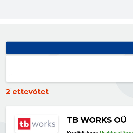
2 ettevõtet
TB WORKS OÜ
Krediidiskoor:
Usaldusväärne