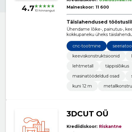
4.7
Maineskoor:
11 600
10 hinnangut
Täislahendused tööstusl
Ühendame lõike-, painutus-, keev
kokkupaneku üheks täislahendus
kuni keskmise seeriatest ja proj
cnc-tootmine
seeriato
keeviskonstruktsioonid
lehtmetall
täppislõikus
masinatöödeldud osad
kuni 12 m
metallkonstr
3DCUT OÜ
Krediidiskoor:
Riskantne