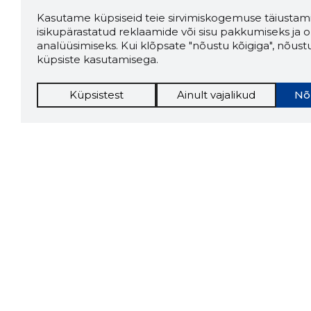
Kasutame küpsiseid teie sirvimiskogemuse täiustami
isikupärastatud reklaamide või sisu pakkumiseks ja o
analüüsimiseks. Kui klõpsate "nõustu kõigiga", nõust
küpsiste kasutamisega.
Küpsistest
Ainult vajalikud
Nõ
Storybo
Storybook
firma v
kui usa
Chrome laiendus
LAADI