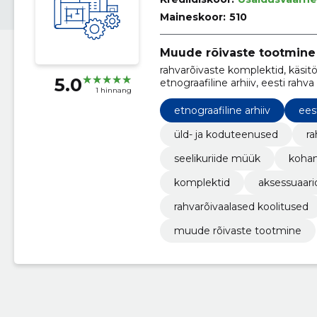
Maineskoor:
510
Muude rõivaste tootmine
rahvarõivaste komplektid, käsitö
5.0
etnograafiline arhiiv, eesti ra
1 hinnang
aksessuaarid, lõigete valmistam
etnograafiline arhiiv
ees
üld- ja koduteenused
ra
seelikuriide müük
kohan
komplektid
aksessuaari
rahvarõivaalased koolitused
muude rõivaste tootmine