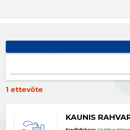
1 ettevõte
KAUNIS RAHVA
Krediidiskoor:
Usaldusväärne