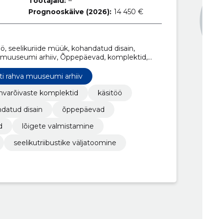
Töötajaid:
–
Prognooskäive (2026):
14 450 €
ö, seelikuriide müük, kohandatud disain,
hva muuseumi arhiiv, Õppepäevad, komplektid,
ine
ti rahva muuseumi arhiiv
hvarõivaste komplektid
käsitöö
datud disain
õppepäevad
d
lõigete valmistamine
seelikutriibustike väljatoomine