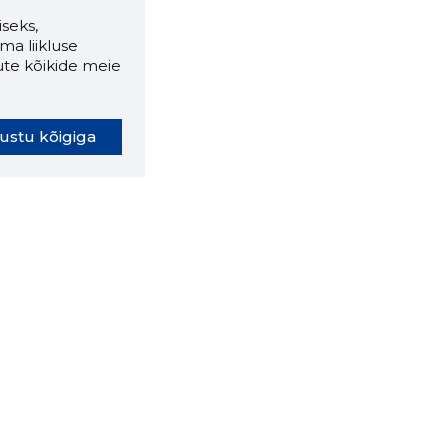
seks,
ma liikluse
ute kõikide meie
ustu kõigiga
oki laiendus ütleb Sulle, mis
eebilehel Sa parajasti viibid ja
ldusväärne see firma täna on.
 LAIENDUS ALLA