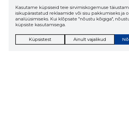
Kasutame küpsiseid teie sirvimiskogemuse täiustami
isikupärastatud reklaamide või sisu pakkumiseks ja o
analüüsimiseks. Kui klõpsate "nõustu kõigiga", nõust
küpsiste kasutamisega.
Küpsistest
Ainult vajalikud
Nõ
Storybo
Storybook
firma v
kui usa
Chrome laiendus
LAADI