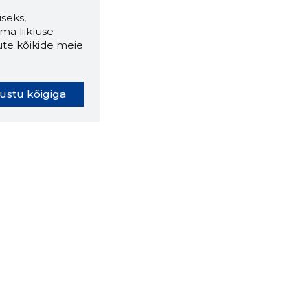
seks,
ma liikluse
ute kõikide meie
ustu kõigiga
oki laiendus ütleb Sulle, mis
eebilehel Sa parajasti viibid ja
ldusväärne see firma täna on.
 LAIENDUS ALLA