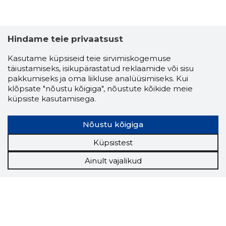
Hindame teie privaatsust
Kasutame küpsiseid teie sirvimiskogemuse
täiustamiseks, isikupärastatud reklaamide või sisu
pakkumiseks ja oma liikluse analüüsimiseks. Kui
klõpsate "nõustu kõigiga", nõustute kõikide meie
küpsiste kasutamisega.
Nõustu kõigiga
Küpsistest
Ainult vajalikud