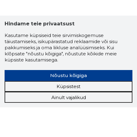
Hindame teie privaatsust
Kasutame küpsiseid teie sirvimiskogemuse
täiustamiseks, isikupärastatud reklaamide või sisu
pakkumiseks ja oma liikluse analüüsimiseks. Kui
klõpsate "nõustu kõigiga", nõustute kõikide meie
küpsiste kasutamisega.
Nõustu kõigiga
Küpsistest
Ainult vajalikud