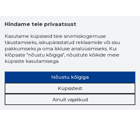
Hindame teie privaatsust
Kasutame küpsiseid teie sirvimiskogemuse
täiustamiseks, isikupärastatud reklaamide või sisu
pakkumiseks ja oma liikluse analüüsimiseks. Kui
klõpsate "nõustu kõigiga", nõustute kõikide meie
küpsiste kasutamisega.
Nõustu kõigiga
Küpsistest
Ainult vajalikud