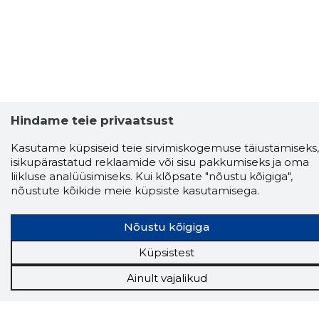
Hindame teie privaatsust
Kasutame küpsiseid teie sirvimiskogemuse täiustamiseks,
isikupärastatud reklaamide või sisu pakkumiseks ja oma
liikluse analüüsimiseks. Kui klõpsate "nõustu kõigiga",
nõustute kõikide meie küpsiste kasutamisega.
Nõustu kõigiga
Küpsistest
Ainult vajalikud
Storybook
Chrome laiendus