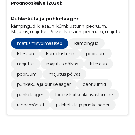
Prognooskäive (2026):
–
Puhkeküla ja puhkelaager
kämpingud, kilesaun, kümblustünn, peoruum,
Majutus, majutus Põlvas, kilesaun, peoruum, majutus
põlvas, puhkeküla ja puhkelaager
matkamisvõimalused
kämpingud
kilesaun
kümblustünn
peoruum
majutus
majutus põlvas
kilesaun
peoruum
majutus põlvas
puhkeküla ja puhkelaager
peoruumid
puhkelaager
looduskaitseala avastamine
rannamõnud
puhkeküla ja puhkelaager