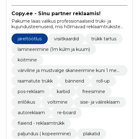
Copy.ee - Sinu partner reklaamis!
Pakume laias valikus professionaalseid trüki- ja
kujundusteenuseid, mis hõlmavad reklaamtrükiste
tootmist, interjööri- ja kingitusteenuseid ning
autoreklaami kujundust.
järeltöötlus
visiitkaardid
trükk tartus
lamineerimine (1m külm ja kuum)
köitmine
värviline ja mustvalge skaneerimine kuni 1 meet
er
raamatute trükk
bännerid
roll-up
pos-reklaam
karbid
freesimine
erilõikus
voltimine
sise- ja välireklaam
autoreklaam
re-board
flaierid - reklaamtrükk
paljundus ( kopeerimine)
plakatid