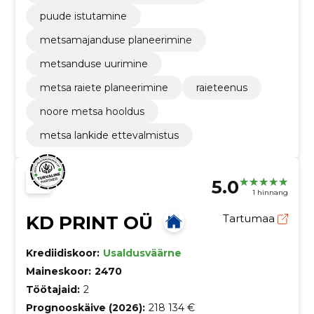
puude istutamine
metsamajanduse planeerimine
metsanduse uurimine
metsa raiete planeerimine
raieteenus
noore metsa hooldus
metsa lankide ettevalmistus
5.0
1 hinnang
KD PRINT OÜ
Tartumaa
Krediidiskoor:
Usaldusväärne
Maineskoor:
2470
Töötajaid:
2
Prognooskäive (2026):
218 134 €