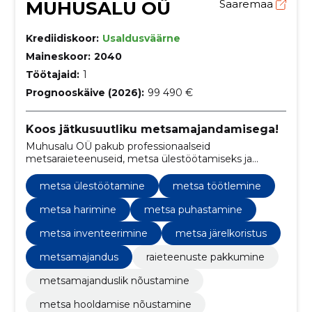
MUHUSALU OÜ
Saaremaa
Krediidiskoor:
Usaldusväärne
Maineskoor:
2040
Töötajaid:
1
Prognooskäive (2026):
99 490 €
Koos jätkusuutliku metsamajandamisega!
Muhusalu OÜ pakub professionaalseid
metsaraieteenuseid, metsa ülestöötamiseks ja
metsamajanduse teenuseid, et taastada ja säilitada
loodusliku ilu.
metsa ülestöötamine
metsa töötlemine
metsa harimine
metsa puhastamine
metsa inventeerimine
metsa järelkoristus
metsamajandus
raieteenuste pakkumine
metsamajanduslik nõustamine
metsa hooldamise nõustamine