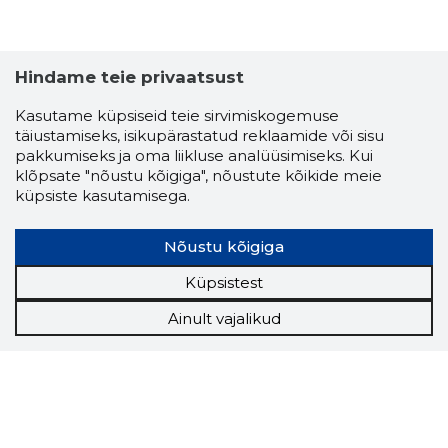
Hindame teie privaatsust
Kasutame küpsiseid teie sirvimiskogemuse
täiustamiseks, isikupärastatud reklaamide või sisu
pakkumiseks ja oma liikluse analüüsimiseks. Kui
klõpsate "nõustu kõigiga", nõustute kõikide meie
küpsiste kasutamisega.
Nõustu kõigiga
Küpsistest
Ainult vajalikud