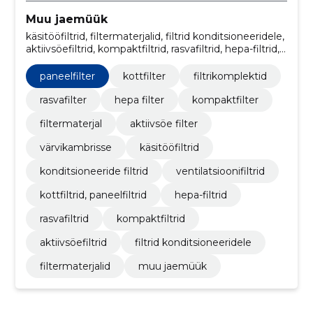
Muu jaemüük
käsitööfiltrid, filtermaterjalid, filtrid konditsioneeridele,
aktiivsöefiltrid, kompaktfiltrid, rasvafiltrid, hepa-filtrid,
kottfiltrid, paneelfiltrid, ventilatsioonifiltrid,
Konditsioneeride filtrid
paneelfilter
kottfilter
filtrikomplektid
rasvafilter
hepa filter
kompaktfilter
filtermaterjal
aktiivsöe filter
värvikambrisse
käsitööfiltrid
konditsioneeride filtrid
ventilatsioonifiltrid
kottfiltrid, paneelfiltrid
hepa-filtrid
rasvafiltrid
kompaktfiltrid
aktiivsöefiltrid
filtrid konditsioneeridele
filtermaterjalid
muu jaemüük