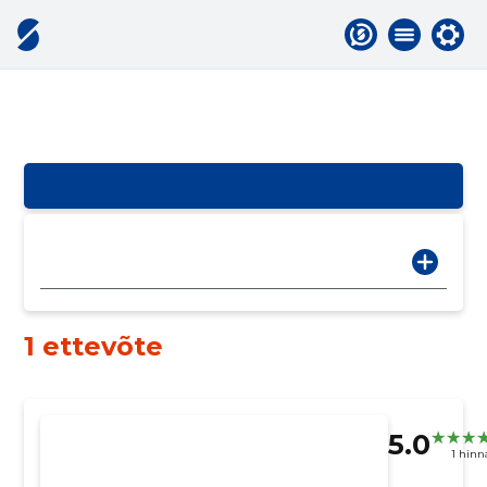
1 ettevõte
5.0
1 hin