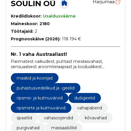
SOULIN OÜ
Harjumaa
Krediidiskoor:
Usaldusväärne
Maineskoor:
2180
Töötajaid:
2
Prognooskäive (2026):
118 194 €
Nr. 1 vaha Austraaliast!
Parimatest vaikudest, puhtast mesilasvahast,
sensuaalsest aroomiteraapiast ja looduslikest
taimeõlidest koosnevad LYCONi depilatsioonitooted
on maailmas oma ala liidrid aastast 1978. Nüüd on
maskid ja koorijad
need saadaval ka Eestis!
puhastusvedelikud ja -geelid
ripsme- ja kulmuvärvid
dušigeelid
ripsmete ja kulmuvärvid
vahapaberid
spaatlid
vahasoojendid
kõvavahad
purgivahad
massaašiõlid