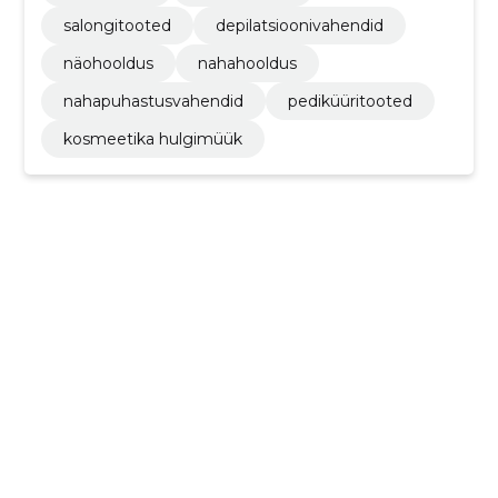
salongitooted
depilatsioonivahendid
näohooldus
nahahooldus
nahapuhastusvahendid
pediküüritooted
kosmeetika hulgimüük