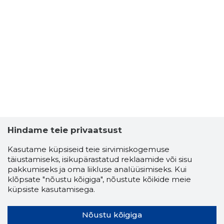
Hindame teie privaatsust
Kasutame küpsiseid teie sirvimiskogemuse
täiustamiseks, isikupärastatud reklaamide või sisu
pakkumiseks ja oma liikluse analüüsimiseks. Kui
klõpsate "nõustu kõigiga", nõustute kõikide meie
küpsiste kasutamisega.
Nõustu kõigiga