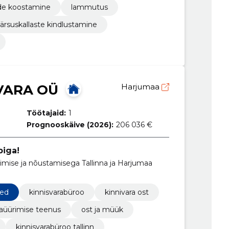
ide koostamine
lammutus
ärsuskallaste kindlustamine
VARA OÜ
Harjumaa
Töötajaid:
1
Prognooskäive (2026):
206 036 €
iga!
imise ja nõustamisega Tallinna ja Harjumaa
sed
kinnisvarabüroo
kinnivara ost
jaüürimise teenus
ost ja müük
kinnisvarabüroo tallinn