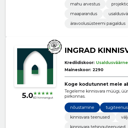
mahu arvestus
projekt
maaparandus
usaldusvä
äravoolusüsteemi paigaldus
INGRAD KINNIS
Krediidiskoor:
Usaldusväärne
Maineskoor:
2290
Koge kodutunnet meie ab
Tegeleme kinnisvara müügi, üür
5.0
piirkonnas.
60 hinnangut
nõustamine
tugiteenu
kinnisvara teenused
väl
kinnisvara tehinguteenused