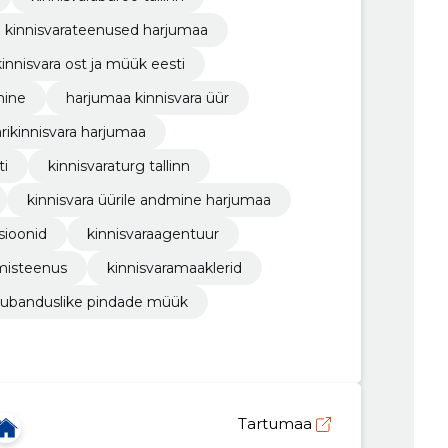
kinnisvarateenused harjumaa
kinnisvara ost ja müük eesti
mine
harjumaa kinnisvara üür
ärikinnisvara harjumaa
ti
kinnisvaraturg tallinn
kinnisvara üürile andmine harjumaa
sioonid
kinnisvaraagentuur
misteenus
kinnisvaramaaklerid
ubanduslike pindade müük
Tartumaa