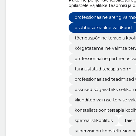
Pakume põhjalikke koolituspro
õpilastele vajalikke teadmisi ja
professionaalne areng vaims
psühhosotsiaalne valdkond
tõenduspõhine teraapia kooli
kõrgetasemeline vaimse terv
professionaalne partnerlus v
tunnustatud teraapia vorm
professionaalsed teadmised v
oskused sügavateks sekkum
klienditöö vaimse tervise va
konstellatsiooniteraapia kooli
spetsialistikoolitus
täien
supervisioon konstellatsioon