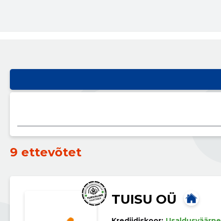
9 ettevõtet
TUISU OÜ
Krediidiskoor:
Usaldusväärne