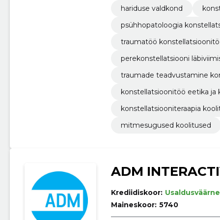
hariduse valdkond
konst
psühhopatoloogia konstellats
traumatöö konstellatsioonitö
perekonstellatsiooni läbivii
traumade teadvustamine kons
konstellatsioonitöö eetika ja
konstellatsiooniteraapia kool
mitmesugused koolitused
ADM INTERACTI
Krediidiskoor:
Usaldusväärne
Maineskoor:
5740