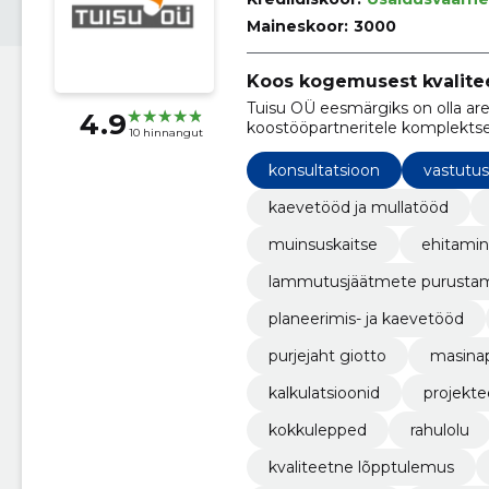
Maineskoor:
3000
Koos kogemusest kvalitee
Tuisu OÜ eesmärgiks on olla ar
4.9
koostööpartneritele komplektse
10 hinnangut
veoteenuste valdkonnas.
konsultatsioon
vastutus
kaevetööd ja mullatööd
muinsuskaitse
ehitami
planeerimis- ja kaevetööd
purjejaht giotto
masina
kalkulatsioonid
projekte
kokkulepped
rahulolu
kvaliteetne lõpptulemus