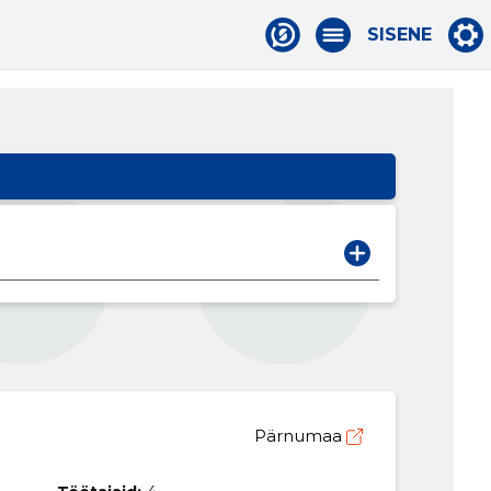
SISENE
Pärnumaa