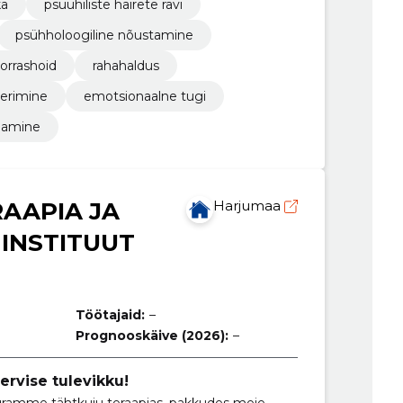
ka
psüühiliste häirete ravi
psühholoogiline nõustamine
orrashoid
rahahaldus
eerimine
emotsionaalne tugi
ajamine
AAPIA JA
Harjumaa
 INSTITUUT
Töötajaid:
–
Prognooskäive (2026):
–
rvise tulevikku!