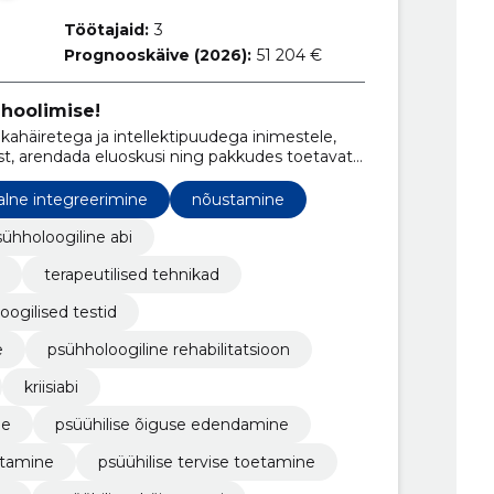
Töötajaid:
3
Prognooskäive (2026):
51 204 €
hoolimise!
ahäiretega ja intellektipuudega inimestele,
ust, arendada eluoskusi ning pakkudes toetavat
alne integreerimine
nõustamine
ühholoogiline abi
terapeutilised tehnikad
oogilised testid
e
psühholoogiline rehabilitatsioon
kriisiabi
ne
psüühilise õiguse edendamine
tamine
psüühilise tervise toetamine