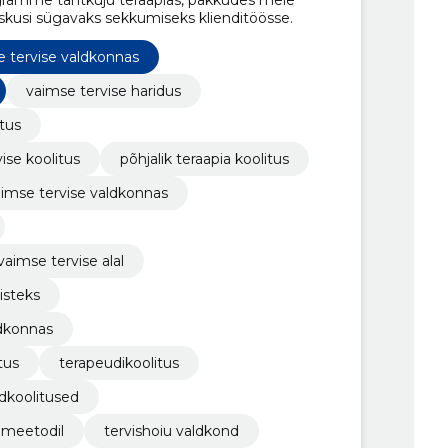
gramme tähtkuju teraapias, pakkudes meie
 oskusi sügavaks sekkumiseks klienditöösse.
e tervise valdkonnas
vaimse tervise haridus
tus
ise koolitus
põhjalik teraapia koolitus
aimse tervise valdkonnas
aimse tervise alal
isteks
ldkonnas
tus
terapeudikoolitus
dkoolitused
i meetodil
tervishoiu valdkond