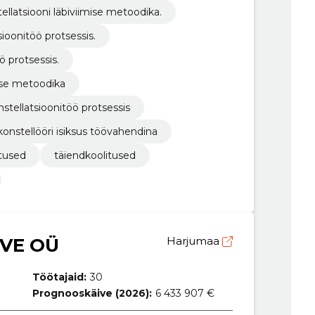
ellatsiooni läbiviimise metoodika.
ioonitöö protsessis.
ö protsessis.
mise metoodika
tellatsioonitöö protsessis
 konstellööri isiksus töövahendina
itused
täiendkoolitused
VE OÜ
Harjumaa
Töötajaid:
30
Prognooskäive (2026):
6 433 907 €