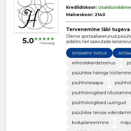
Krediidiskoor:
Usaldusväärne
Maineskoor:
2140
Tervenemine läbi tugeva 
Oleme spetsialiseerunud psüühik
5.0
aidates neil saavutada iseseisv
1 hinnang
suhtlust ja nõustamist.
sotsiaalne toetus
sotsia
erihoolekandeteenus
ps
psüühilise häirega töötamine
psühhoteraapia
psühhol
psühholoogilised nõustamin
psühholoogilised uuringud
psüühilise tervise edendami
koduplaneerimine
maju