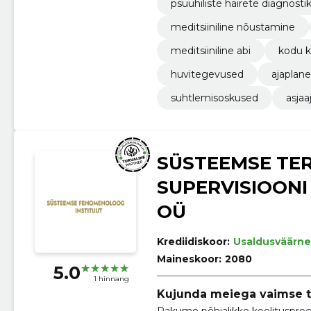
psüühiliste häirete diagnosti
meditsiiniline nõustamine
meditsiiniline abi
kodu k
huvitegevused
ajaplan
suhtlemisoskused
asja
SÜSTEEMSE TER
SUPERVISIOONI
OÜ
Krediidiskoor:
Usaldusväärne
Maineskoor:
2080
5.0
1 hinnang
Kujunda meiega vaimse te