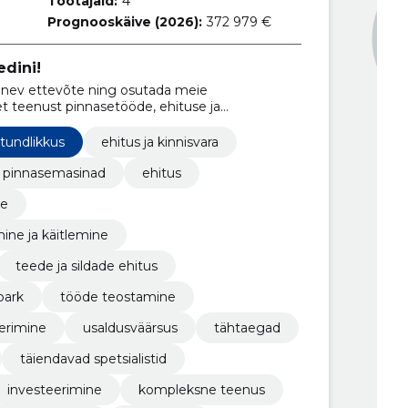
Töötajaid:
4
Prognooskäive (2026):
372 979 €
dini!
enev ettevõte ning osutada meie
t teenust pinnasetööde, ehituse ja
tundlikkus
ehitus ja kinnisvara
pinnasemasinad
ehitus
ne
lammutusjäätmete purustamine ja käitlemine
teede ja sildade ehitus
park
tööde teostamine
erimine
usaldusväärsus
tähtaegad
täiendavad spetsialistid
investeerimine
kompleksne teenus